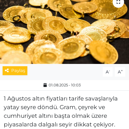
MAGAZİN
ESKİŞEHİRSPOR
Paylaş
-
+
A
A
01.08.2025 - 10:03
1 Ağustos altın fiyatları tarife savaşlarıyla
yatay seyre döndü. Gram, çeyrek ve
cumhuriyet altını başta olmak üzere
piyasalarda dalgalı seyir dikkat çekiyor.