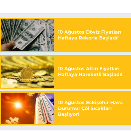
10 Ağustos Döviz Fiyatları
Haftaya Rekorla Başladı!
10 Ağustos Altın Fiyatları
Haftaya Hareketli Başladı!
10 Ağustos Eskişehir Hava
Durumu! Çöl Sıcakları
Başlıyor!