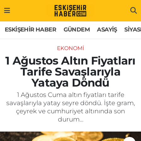
ESKİŞEHİR HABER
Gizlilik Politikası
Odunpazarı Hava Durumu
ESKİŞEHİR HABER
GÜNDEM
ASAYİŞ
SİYAS
GÜNDEM
Hakkımızda
Odunpazarı Trafik Yoğunluk Haritası
EKONOMİ
ASAYİŞ
İletişim
Süper Lig Puan Durumu ve Fikstür
1 Ağustos Altın Fiyatları
Tarife Savaşlarıyla
SİYASET
Künye
Tüm Manşetler
Yataya Döndü
EKONOMİ
Son Dakika Haberleri
1 Ağustos Cuma altın fiyatları tarife
savaşlarıyla yatay seyre döndü. İşte gram,
SAĞLIK
Haber Arşivi
çeyrek ve cumhuriyet altınında son
durum…
EĞİTİM
SPOR