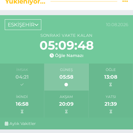
Yükleniyor...
ESKİŞEHİR
10.08.2026
SONRAKI VAKTE KALAN
05:09:47
Öğle Namazı
İMSAK
GÜNEŞ
ÖĞLE
04:21
05:58
13:08
İKINDI
AKŞAM
YATSI
16:58
20:09
21:39
Aylık Vakitler