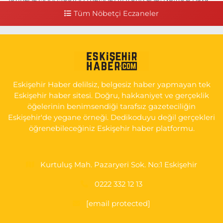
Hastanesi Has Taksi Karşısı
Tüm Nöbetçi Eczaneler
0 (222) 221 15 05
Yol Tarifi Al
Koray Eczanesi
GÖKMEYDAN MAH. ULUS CAD. NO:4 A ADLİYE AŞAĞISI, SARAR
İMAM HATİP YANI, CUMA PAZARI CADDE GİRİŞİ
Eskişehir Haber delilsiz, belgesiz haber yapmayan tek
0 (222) 240 16 67
Yol Tarifi Al
Eskişehir haber sitesi. Doğru, hakkaniyet ve gerçeklik
öğelerinin benimsendiği tarafsız gazeteciliğin
Eskişehir'de yegane örneği. Dedikoduyu değil gerçekleri
öğrenebileceğiniz Eskişehir haber platformu.
Kurtuluş Mah. Pazaryeri Sok. No:1 Eskişehir
0222 332 12 13
[email protected]