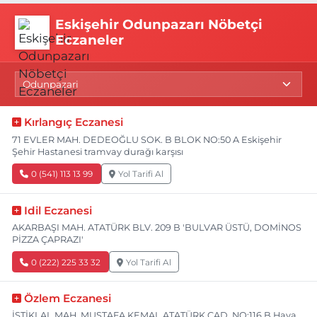
Eskişehir Odunpazarı Nöbetçi
Eczaneler
Kırlangıç Eczanesi
71 EVLER MAH. DEDEOĞLU SOK. B BLOK NO:50 A Eskişehir
Şehir Hastanesi tramvay durağı karşısı
0 (541) 113 13 99
Yol Tarifi Al
Idil Eczanesi
AKARBAŞI MAH. ATATÜRK BLV. 209 B 'BULVAR ÜSTÜ, DOMİNOS
PİZZA ÇAPRAZI'
0 (222) 225 33 32
Yol Tarifi Al
Özlem Eczanesi
İSTİKLAL MAH. MUSTAFA KEMAL ATATÜRK CAD. NO:116 B Hava