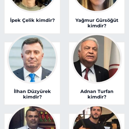
İpek Çelik kimdir?
Yağmur Gürsöğüt
kimdir?
İlhan Düzyürek
Adnan Turfan
kimdir?
kimdir?