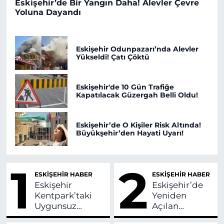
Eskişehir’de Bir Yangın Daha! Alevler Çevre
Yoluna Dayandı
Eskişehir Odunpazarı’nda Alevler
Yükseldi! Çatı Çöktü
Eskişehir'de 10 Gün Trafiğe
Kapatılacak Güzergah Belli Oldu!
Eskişehir’de O Kişiler Risk Altında!
Büyükşehir’den Hayati Uyarı!
1
2
ESKİŞEHİR HABER
ESKİŞEHİR HABER
Eskişehir
Eskişehir’de
Kentpark’taki
Yeniden
Uygunsuz
Açılan
Görüntülere
Aquapark Yaz