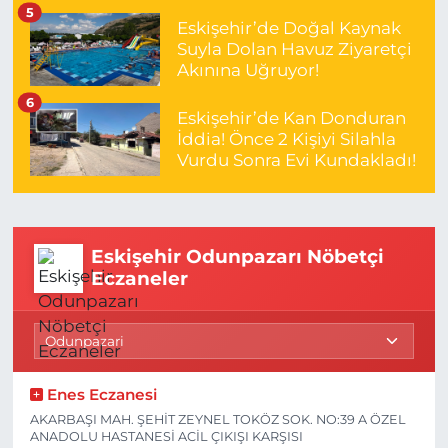
5
Eskişehir’de Doğal Kaynak
Suyla Dolan Havuz Ziyaretçi
Akınına Uğruyor!
6
Eskişehir’de Kan Donduran
İddia! Önce 2 Kişiyi Silahla
Vurdu Sonra Evi Kundakladı!
Eskişehir Odunpazarı Nöbetçi
Eczaneler
Enes Eczanesi
AKARBAŞI MAH. ŞEHİT ZEYNEL TOKÖZ SOK. NO:39 A ÖZEL
ANADOLU HASTANESİ ACİL ÇIKIŞI KARŞISI