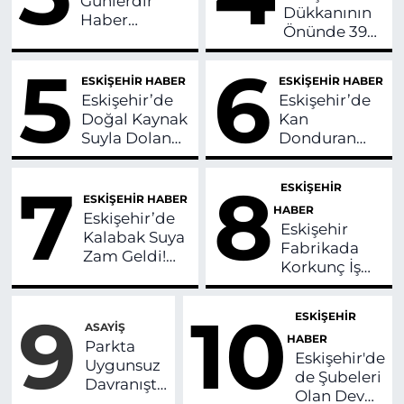
Günlerdir
Dükkanının
Haber
Önünde 390
Alınamayan
Bin Lira Ceza
Kayıp Kız
5
6
Yiyen
Bulundu!
ESKİŞEHİR HABER
ESKİŞEHİR HABER
Sürücüden
Eskişehir’de
Eskişehir’de
Tepki!
Doğal Kaynak
Kan
Suyla Dolan
Donduran
Havuz
İddia! Önce 2
Ziyaretçi
Kişiyi Silahla
7
8
ESKİŞEHİR
Akınına
Vurdu Sonra
ESKİŞEHİR HABER
HABER
Uğruyor!
Evi
Eskişehir’de
Eskişehir
Kundakladı!
Kalabak Suya
Fabrikada
Zam Geldi!
Korkunç İş
İşte Yeni
Kazası! Kadın
Fiyatlar!
Ağır
9
10
ESKİŞEHİR
Yaralandı
ASAYİŞ
HABER
Parkta
Eskişehir'de
Uygunsuz
de Şubeleri
Davranışta
Olan Dev
Bulunan 2