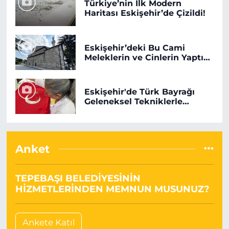
Türkiye’nin İlk Modern
Haritası Eskişehir’de Çizildi!
Eskişehir’deki Bu Cami
Meleklerin ve Cinlerin Yaptığı
Beş Mescitten Biri Olabilir!
Eskişehir'de Türk Bayrağı
Geleneksel Tekniklerle
İşleniyor!
Anket
TEPEBAŞI BELEDİYESİNİN
HİZMETLERİNDEN MEMNUN MUSUNUZ?
Ankete Katıl