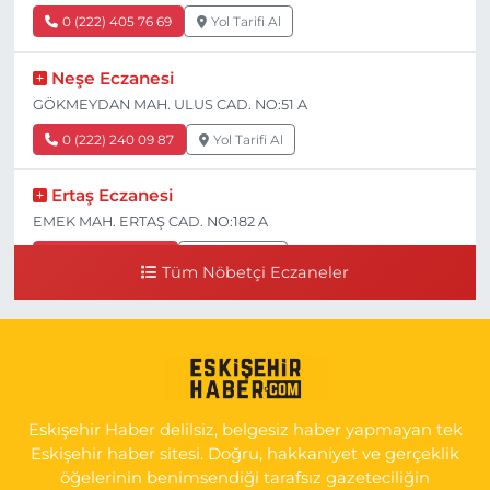
0 (222) 405 76 69
Yol Tarifi Al
Neşe Eczanesi
GÖKMEYDAN MAH. ULUS CAD. NO:51 A
0 (222) 240 09 87
Yol Tarifi Al
Ertaş Eczanesi
EMEK MAH. ERTAŞ CAD. NO:182 A
0 (541) 531 74 48
Yol Tarifi Al
Tüm Nöbetçi Eczaneler
Seda Eczanesi
KIRMIZITOPRAK MH.ERCAN SK.NO:14 ESKİ ASKER
HASTANESİ YAN SOKAĞI POLİKLİNİK KAPISI TAM KARŞISI I
0 (222) 225 92 45
Yol Tarifi Al
Eskişehir Haber delilsiz, belgesiz haber yapmayan tek
Eskişehir haber sitesi. Doğru, hakkaniyet ve gerçeklik
öğelerinin benimsendiği tarafsız gazeteciliğin