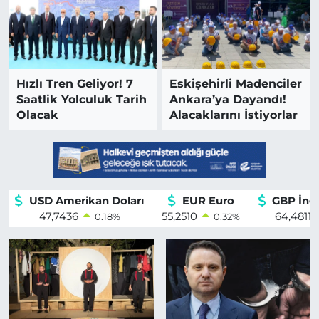
MAGAZİN
ESKİŞEHİRSPOR
Hızlı Tren Geliyor! 7
Eskişehirli Madenciler
Saatlik Yolculuk Tarih
Ankara’ya Dayandı!
Olacak
Alacaklarını İstiyorlar
USD Amerikan Doları
EUR Euro
GBP İngil
47,7436
55,2510
64,4811
0.18
%
0.32
%