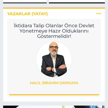
Market
Kişiye
Alkol
Gözaltı!
Satışına
YAZARLAR (YATAY)
Son
Verebilir!
İktidara Talip Olanlar Önce Devlet
Yönetmeye Hazır Olduklarını
Göstermelidir!
HALIL İBRAHIM SARIKAYA