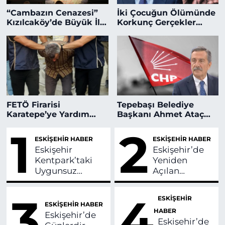
“Cambazın Cenazesi”
İki Çocuğun Ölümünde
Kızılcaköy’de Büyük İlgi
Korkunç Gerçekler
Gördü
Ortaya Çıktı
FETÖ Firarisi
Tepebaşı Belediye
Karatepe’ye Yardım
Başkanı Ahmet Ataç
Eden Şüphelinin
CHP’den İstifa Etti!
1
2
Eskişehir’deki Evine
ESKİŞEHİR HABER
ESKİŞEHİR HABER
Baskın!
Eskişehir
Eskişehir’de
Kentpark’taki
Yeniden
Uygunsuz
Açılan
Görüntülere
Aquapark Yaz
Savcılıktan
Boyunca
3
4
ESKİŞEHİR
Soruşturma!
Ücretsiz
ESKİŞEHİR HABER
HABER
Hizmet
Eskişehir’de
Eskişehir’de
Verecek!