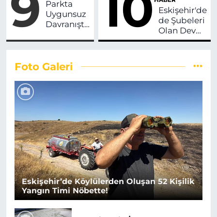
9
10
Parkta
Eskişehir'de
Uygunsuz
de Şubeleri
Davranışta
Olan Dev
Bulunan 2
Market
Kişiye
Alkol
Gözaltı!
Satışına
Foto Galeri
Son
Verebilir!
Eskişehir’de Köylülerden Oluşan 52 Kişilik
Yangın Timi Nöbette!