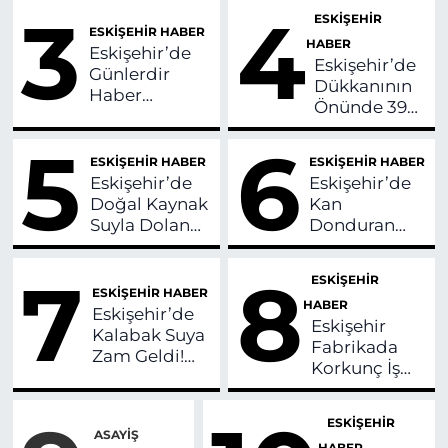
Savcılıktan
Boyunca
3
4
ESKİŞEHİR
Soruşturma!
Ücretsiz
ESKİŞEHİR HABER
HABER
Hizmet
Eskişehir’de
Eskişehir’de
Verecek!
Günlerdir
Dükkanının
Haber
Önünde 390
Alınamayan
Bin Lira Ceza
Kayıp Kız
5
6
Yiyen
Bulundu!
ESKİŞEHİR HABER
ESKİŞEHİR HABER
Sürücüden
Eskişehir’de
Eskişehir’de
Tepki!
Doğal Kaynak
Kan
Suyla Dolan
Donduran
Havuz
İddia! Önce 2
Ziyaretçi
Kişiyi Silahla
7
8
ESKİŞEHİR
Akınına
Vurdu Sonra
ESKİŞEHİR HABER
HABER
Uğruyor!
Evi
Eskişehir’de
Eskişehir
Kundakladı!
Kalabak Suya
Fabrikada
Zam Geldi!
Korkunç İş
İşte Yeni
Kazası! Kadın
Fiyatlar!
Ağır
ESKİŞEHİR
Yaralandı
ASAYİŞ
HABER