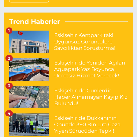
Trend Haberler
1
Eskişehir Kentpark’taki
Uygunsuz Görüntülere
Savcılıktan Soruşturma!
2
Eskişehir’de Yeniden Açılan
Aquapark Yaz Boyunca
Ücretsiz Hizmet Verecek!
3
Eskişehir’de Günlerdir
Haber Alınamayan Kayıp Kız
Bulundu!
4
Eskişehir’de Dükkanının
Önünde 390 Bin Lira Ceza
Yiyen Sürücüden Tepki!