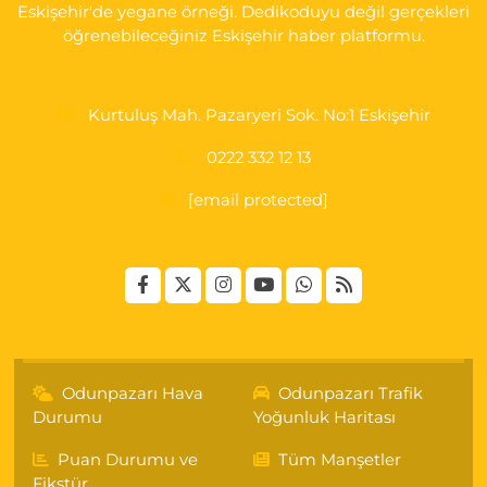
Eskişehir'de yegane örneği. Dedikoduyu değil gerçekleri
öğrenebileceğiniz Eskişehir haber platformu.
Kurtuluş Mah. Pazaryeri Sok. No:1 Eskişehir
0222 332 12 13
[email protected]
Odunpazarı Hava
Odunpazarı Trafik
Durumu
Yoğunluk Haritası
Puan Durumu ve
Tüm Manşetler
Fikstür