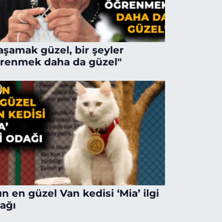
aşamak güzel, bir şeyler
renmek daha da güzel"
lın en güzel Van kedisi ‘Mia’ ilgi
ağı