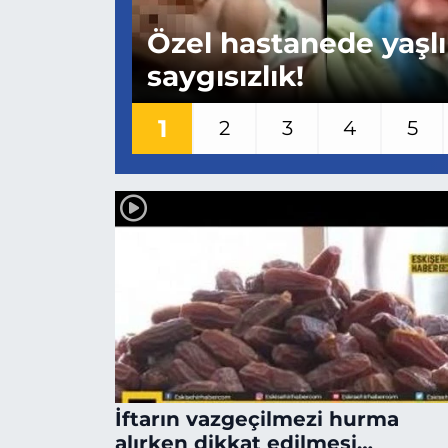
MAGAZİN
Özel hastanede yaşl
saygısızlık!
ESKİŞEHİRSPOR
1
2
3
4
5
İftarın vazgeçilmezi hurma
alırken dikkat edilmesi