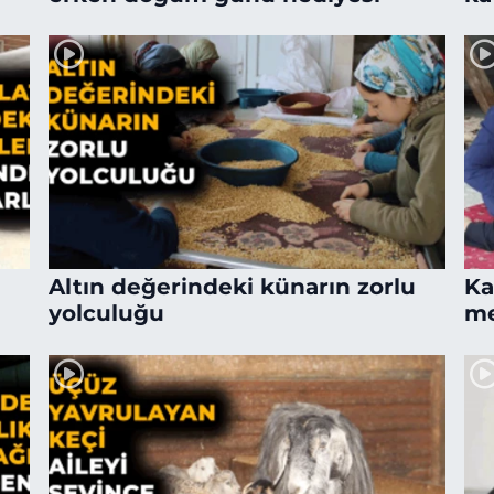
Altın değerindeki künarın zorlu
Ka
yolculuğu
me