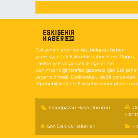
Eskişehir Haber delilsiz, belgesiz haber
yapmayan tek Eskişehir haber sitesi. Doğru,
hakkaniyet ve gerçeklik öğelerinin
benimsendiği tarafsız gazeteciliğin Eskişehir
yegane örneği. Dedikoduyu değil gerçekleri
öğrenebileceğiniz Eskişehir haber platformu.
Odunpazarı Hava Durumu
Od
Harit
Son Dakika Haberleri
Ha