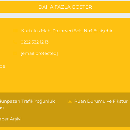
DAHA FAZLA GÖSTER
Kurtuluş Mah. Pazaryeri Sok. No:1 Eskişehir
0222 332 12 13
[email protected]
'de
unpazarı Trafik Yoğunluk
Puan Durumu ve Fikstür
ası
ber Arşivi