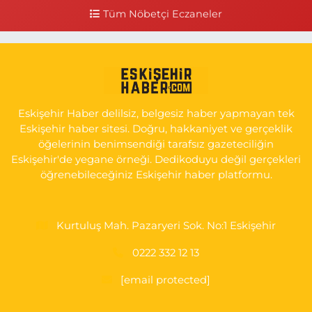
Tüm Nöbetçi Eczaneler
0 (222) 225 50 00
Yol Tarifi Al
Selen Eczanesi
Gültepe Mahallesi, Halk Caddesi No:107 C Odunpazarı Eskişehir
0 (222) 250 40 50
Yol Tarifi Al
Eskişehir Haber delilsiz, belgesiz haber yapmayan tek
Bizim Eczanesi
Eskişehir haber sitesi. Doğru, hakkaniyet ve gerçeklik
Emek Mahallesi, Ertaş Caddesi No:12 A Odunpazarı Eskişehir
öğelerinin benimsendiği tarafsız gazeteciliğin
Eskişehir'de yegane örneği. Dedikoduyu değil gerçekleri
0 (222) 250 87 69
Yol Tarifi Al
öğrenebileceğiniz Eskişehir haber platformu.
Kurtuluş Mah. Pazaryeri Sok. No:1 Eskişehir
0222 332 12 13
[email protected]