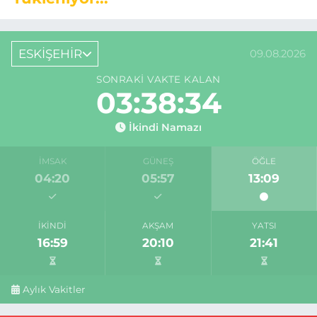
ESKİŞEHİR
09.08.2026
SONRAKI VAKTE KALAN
03:38:33
İkindi Namazı
İMSAK
GÜNEŞ
ÖĞLE
04:20
05:57
13:09
İKINDI
AKŞAM
YATSI
16:59
20:10
21:41
Aylık Vakitler