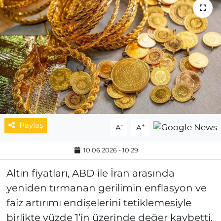
MAGAZİN
ESKİŞEHİRSPOR
Paylaş
-
+
A
A
10.06.2026 - 10:29
Altın fiyatları, ABD ile İran arasında
yeniden tırmanan gerilimin enflasyon ve
faiz artırımı endişelerini tetiklemesiyle
birlikte yüzde 1’in üzerinde değer kaybetti.