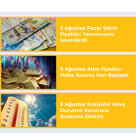
9 Ağustos Pazar Döviz
Fiyatları Yatırımcısını
Sevindirdi!
9 Ağustos Altın Fiyatları
Hafta Sonuna Sert Başladı!
9 Ağustos Eskişehir Hava
Durumu! Kavurucu
Sıcaklara Dikkat!