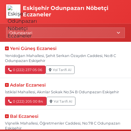
Eskişehir Odunpazarı Nöbetçi
Eczaneler
Yeni Güneş Eczanesi
Yenidoğan Mahallesi, Şehit Serkan Özaydın Caddesi, No:8 C
Odunpazarı Eskişehir
0 (222) 237 05 06
Yol Tarifi Al
Adalar Eczanesi
İstiklal Mahallesi, Akınlar Sokak No:34 B Odunpazarı Eskişehir
0 (222) 205 00 84
Yol Tarifi Al
Bal Eczanesi
Vişnelik Mahallesi, Öğretmenler Caddesi, No:78 C Odunpazarı
Eskişehir