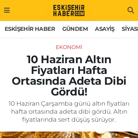
ESKİŞEHİR HABER
Gizlilik Politikası
Odunpazarı Hava Durumu
ESKİŞEHİR HABER
GÜNDEM
ASAYİŞ
SİYAS
GÜNDEM
Hakkımızda
Odunpazarı Trafik Yoğunluk Haritası
EKONOMİ
ASAYİŞ
İletişim
Süper Lig Puan Durumu ve Fikstür
10 Haziran Altın
Fiyatları Hafta
SİYASET
Künye
Tüm Manşetler
Ortasında Adeta Dibi
EKONOMİ
Son Dakika Haberleri
Gördü!
SAĞLIK
Haber Arşivi
10 Haziran Çarşamba günü altın fiyatları
hafta ortasında adeta dibi gördü. Altın
EĞİTİM
fiyatlarında sert düşüş sürüyor.
SPOR