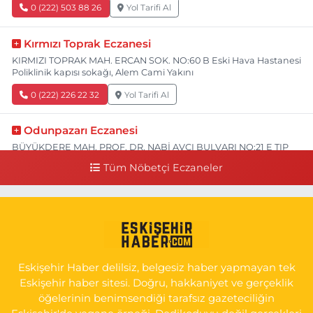
0 (222) 503 88 26
Yol Tarifi Al
Kırmızı Toprak Eczanesi
KIRMIZI TOPRAK MAH. ERCAN SOK. NO:60 B Eski Hava Hastanesi
Poliklinik kapısı sokağı, Alem Cami Yakını
0 (222) 226 22 32
Yol Tarifi Al
Odunpazarı Eczanesi
BÜYÜKDERE MAH. PROF. DR. NABİ AVCI BULVARI NO:21 E TIP
FAKÜLTESİ KARŞISI
Tüm Nöbetçi Eczaneler
0 (505) 506 26 00
Yol Tarifi Al
Serap Eczanesi
YENİDOĞAN MH.ŞEHİT SERKAN ÖZAYDIN CD.8 B ESKİ DEVLET
HAST. DOĞUMEVİ KARŞ.
Eskişehir Haber delilsiz, belgesiz haber yapmayan tek
0 (222) 237 75 17
Yol Tarifi Al
Eskişehir haber sitesi. Doğru, hakkaniyet ve gerçeklik
öğelerinin benimsendiği tarafsız gazeteciliğin