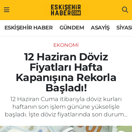
ESKİŞEHİR HABER
Gizlilik Politikası
Odunpazarı Hava Durumu
ESKİŞEHİR HABER
GÜNDEM
ASAYİŞ
SİYAS
GÜNDEM
Hakkımızda
Odunpazarı Trafik Yoğunluk Haritası
EKONOMİ
ASAYİŞ
İletişim
Süper Lig Puan Durumu ve Fikstür
12 Haziran Döviz
Fiyatları Hafta
SİYASET
Künye
Tüm Manşetler
Kapanışına Rekorla
EKONOMİ
Son Dakika Haberleri
Başladı!
SAĞLIK
Haber Arşivi
12 Haziran Cuma itibarıyla döviz kurları
haftanın son işlem gününe yükselişle
EĞİTİM
başladı. İşte döviz fiyatlarında son durum...
SPOR