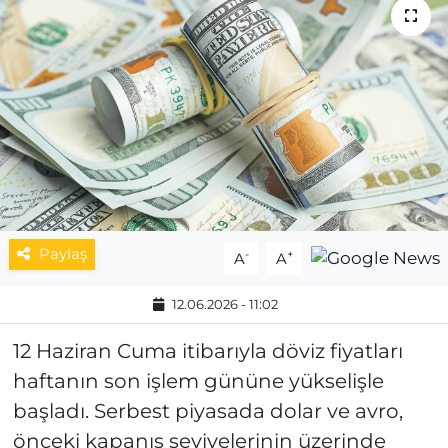
MAGAZİN
ESKİŞEHİRSPOR
Paylaş
-
+
A
A
12.06.2026 - 11:02
12 Haziran Cuma itibarıyla döviz fiyatları
haftanın son işlem gününe yükselişle
başladı. Serbest piyasada dolar ve avro,
önceki kapanış seviyelerinin üzerinde