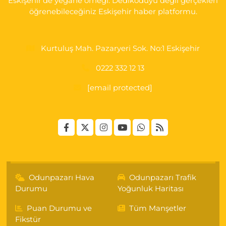
Eskişehir'de yegane örneği. Dedikoduyu değil gerçekleri
öğrenebileceğiniz Eskişehir haber platformu.
Kurtuluş Mah. Pazaryeri Sok. No:1 Eskişehir
0222 332 12 13
[email protected]
Odunpazarı Hava
Odunpazarı Trafik
Durumu
Yoğunluk Haritası
Puan Durumu ve
Tüm Manşetler
Fikstür