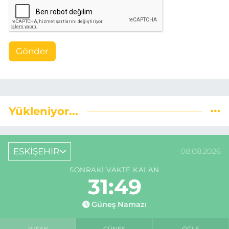
Gönder
Yükleniyor...
ESKİŞEHİR
08.08.2026
SONRAKI VAKTE KALAN
31:48
Güneş Namazı
İMSAK
GÜNEŞ
ÖĞLE