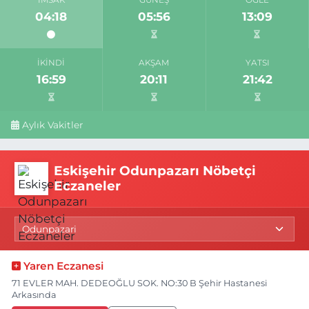
04:18
05:56
13:09
İKINDI
AKŞAM
YATSI
16:59
20:11
21:42
Aylık Vakitler
Eskişehir Odunpazarı Nöbetçi
Eczaneler
Yaren Eczanesi
71 EVLER MAH. DEDEOĞLU SOK. NO:30 B Şehir Hastanesi
Arkasında