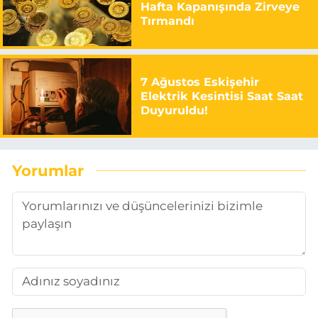
Hafta Kapanışında Zirveye
Tırmandı
7 Ağustos Eskişehir
Elektrik Kesintisi Saat Saat
Duyuruldu!
Yorumlar