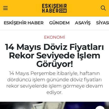
ESKİŞEHİR HABER
Gizlilik Politikası
Odunpazarı Hava Durumu
ESKİŞEHİR HABER
GÜNDEM
ASAYİŞ
SİYAS
GÜNDEM
Hakkımızda
Odunpazarı Trafik Yoğunluk Haritası
EKONOMİ
ASAYİŞ
İletişim
Süper Lig Puan Durumu ve Fikstür
14 Mayıs Döviz Fiyatları
Rekor Seviyede İşlem
SİYASET
Künye
Tüm Manşetler
Görüyor!
EKONOMİ
Son Dakika Haberleri
14 Mayıs Perşembe itibariyle, haftanın
dördüncü işlem gününde döviz fiyatları
SAĞLIK
Haber Arşivi
rekor seviyelerde işlem görmeye devam
ediyor.
EĞİTİM
SPOR