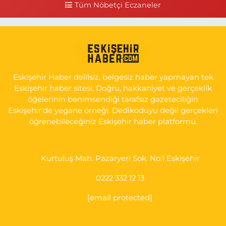
Tüm Nöbetçi Eczaneler
0 (505) 506 26 00
Yol Tarifi Al
Serap Eczanesi
YENİDOĞAN MH.ŞEHİT SERKAN ÖZAYDIN CD.8 B ESKİ DEVLET
HAST. DOĞUMEVİ KARŞ.
Eskişehir Haber delilsiz, belgesiz haber yapmayan tek
0 (222) 237 75 17
Yol Tarifi Al
Eskişehir haber sitesi. Doğru, hakkaniyet ve gerçeklik
öğelerinin benimsendiği tarafsız gazeteciliğin
Eskişehir'de yegane örneği. Dedikoduyu değil gerçekleri
öğrenebileceğiniz Eskişehir haber platformu.
Kurtuluş Mah. Pazaryeri Sok. No:1 Eskişehir
0222 332 12 13
[email protected]