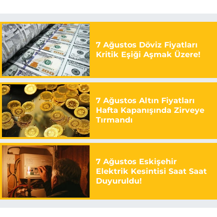
7 Ağustos Döviz Fiyatları
Kritik Eşiği Aşmak Üzere!
7 Ağustos Altın Fiyatları
Hafta Kapanışında Zirveye
Tırmandı
7 Ağustos Eskişehir
Elektrik Kesintisi Saat Saat
Duyuruldu!