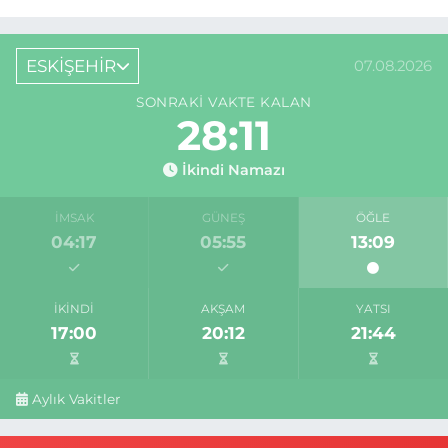
ESKİŞEHİR
07.08.2026
SONRAKI VAKTE KALAN
28:10
İkindi Namazı
İMSAK
GÜNEŞ
ÖĞLE
04:17
05:55
13:09
İKINDI
AKŞAM
YATSI
17:00
20:12
21:44
Aylık Vakitler