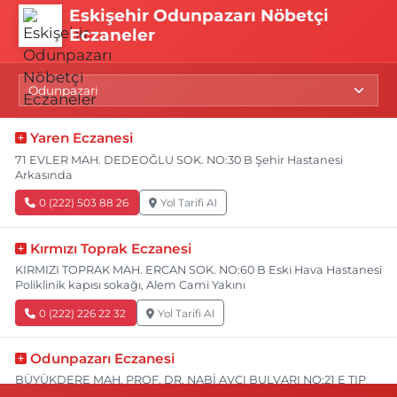
Eskişehir Odunpazarı Nöbetçi
Eczaneler
Yaren Eczanesi
71 EVLER MAH. DEDEOĞLU SOK. NO:30 B Şehir Hastanesi
Arkasında
0 (222) 503 88 26
Yol Tarifi Al
Kırmızı Toprak Eczanesi
KIRMIZI TOPRAK MAH. ERCAN SOK. NO:60 B Eski Hava Hastanesi
Poliklinik kapısı sokağı, Alem Cami Yakını
0 (222) 226 22 32
Yol Tarifi Al
Odunpazarı Eczanesi
BÜYÜKDERE MAH. PROF. DR. NABİ AVCI BULVARI NO:21 E TIP
FAKÜLTESİ KARŞISI