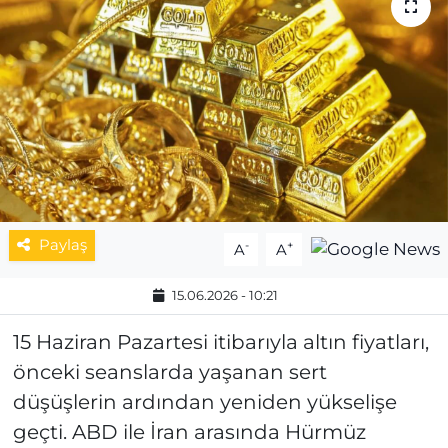
MAGAZİN
ESKİŞEHİRSPOR
Paylaş
-
+
A
A
15.06.2026 - 10:21
15 Haziran Pazartesi itibarıyla altın fiyatları,
önceki seanslarda yaşanan sert
düşüşlerin ardından yeniden yükselişe
geçti. ABD ile İran arasında Hürmüz