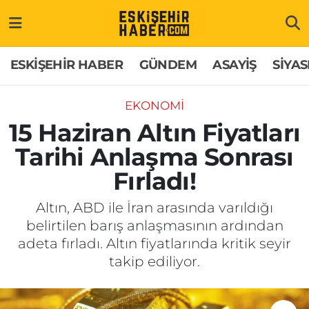
ESKİŞEHİR HABER
Gizlilik Politikası
Odunpazarı Hava Durumu
ESKİŞEHİR HABER
GÜNDEM
ASAYİŞ
SİYAS
GÜNDEM
Hakkımızda
Odunpazarı Trafik Yoğunluk Haritası
EKONOMİ
ASAYİŞ
İletişim
Süper Lig Puan Durumu ve Fikstür
15 Haziran Altın Fiyatları
Tarihi Anlaşma Sonrası
SİYASET
Künye
Tüm Manşetler
Fırladı!
EKONOMİ
Son Dakika Haberleri
Altın, ABD ile İran arasında varıldığı
belirtilen barış anlaşmasının ardından
SAĞLIK
Haber Arşivi
adeta fırladı. Altın fiyatlarında kritik seyir
takip ediliyor.
EĞİTİM
SPOR