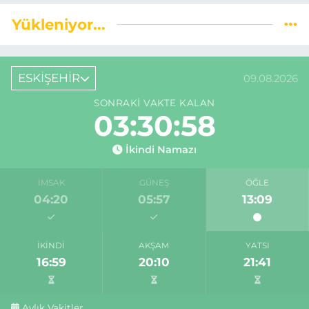
Yükleniyor...
ESKİŞEHİR
09.08.2026
SONRAKI VAKTE KALAN
03:30:57
İkindi Namazı
İMSAK
GÜNEŞ
ÖĞLE
04:20
05:57
13:09
İKINDI
AKŞAM
YATSI
16:59
20:10
21:41
Aylık Vakitler