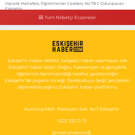
Vişnelik Mahallesi, Öğretmenler Caddesi, No:78 C Odunpazarı
Eskişehir
Tüm Nöbetçi Eczaneler
0 (222) 225 50 00
Yol Tarifi Al
Selen Eczanesi
Gültepe Mahallesi, Halk Caddesi No:107 C Odunpazarı Eskişehir
0 (222) 250 40 50
Yol Tarifi Al
Eskişehir Haber delilsiz, belgesiz haber yapmayan tek
Bizim Eczanesi
Eskişehir haber sitesi. Doğru, hakkaniyet ve gerçeklik
Emek Mahallesi, Ertaş Caddesi No:12 A Odunpazarı Eskişehir
öğelerinin benimsendiği tarafsız gazeteciliğin
Eskişehir'de yegane örneği. Dedikoduyu değil gerçekleri
0 (222) 250 87 69
Yol Tarifi Al
öğrenebileceğiniz Eskişehir haber platformu.
Kurtuluş Mah. Pazaryeri Sok. No:1 Eskişehir
0222 332 12 13
[email protected]