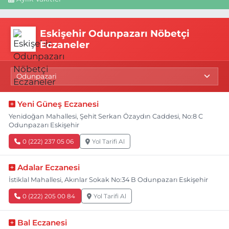
Eskişehir Odunpazarı Nöbetçi
Eczaneler
Yeni Güneş Eczanesi
Yenidoğan Mahallesi, Şehit Serkan Özaydın Caddesi, No:8 C
Odunpazarı Eskişehir
0 (222) 237 05 06
Yol Tarifi Al
Adalar Eczanesi
İstiklal Mahallesi, Akınlar Sokak No:34 B Odunpazarı Eskişehir
0 (222) 205 00 84
Yol Tarifi Al
Bal Eczanesi