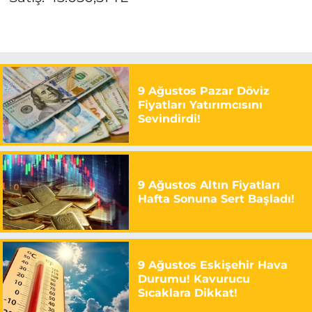
9 Ağustos Pazar Döviz
Fiyatları Yatırımcısını
Sevindirdi!
9 Ağustos Altın Fiyatları
Hafta Sonuna Sert Başladı!
9 Ağustos Eskişehir Hava
Durumu! Kavurucu
Sıcaklara Dikkat!