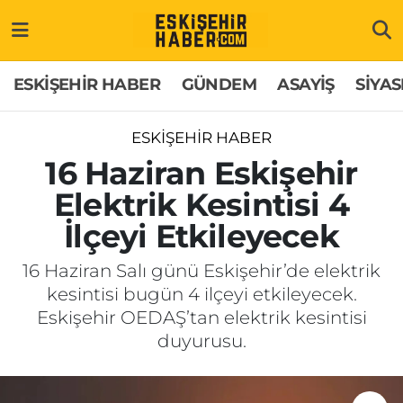
ESKİŞEHİR HABER
Gizlilik Politikası
Odunpazarı Hava Durumu
ESKİŞEHİR HABER
GÜNDEM
ASAYİŞ
SİYAS
GÜNDEM
Hakkımızda
Odunpazarı Trafik Yoğunluk Haritası
ESKİŞEHİR HABER
ASAYİŞ
İletişim
Süper Lig Puan Durumu ve Fikstür
16 Haziran Eskişehir
Elektrik Kesintisi 4
SİYASET
Künye
Tüm Manşetler
İlçeyi Etkileyecek
EKONOMİ
Son Dakika Haberleri
16 Haziran Salı günü Eskişehir’de elektrik
kesintisi bugün 4 ilçeyi etkileyecek.
SAĞLIK
Haber Arşivi
Eskişehir OEDAŞ’tan elektrik kesintisi
duyurusu.
EĞİTİM
SPOR