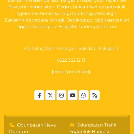
Eskişehir Haber delilsiz, belgesiz haber yapmayan tek
0 (222) 250 40 50
Yol Tarifi Al
Eskişehir haber sitesi. Doğru, hakkaniyet ve gerçeklik
öğelerinin benimsendiği tarafsız gazeteciliğin
Bizim Eczanesi
Eskişehir'de yegane örneği. Dedikoduyu değil gerçekleri
EMEK MAH. ERTAŞ CAD.NO:12 A Küçük Sanayi girişi Tarım Kredi
öğrenebileceğiniz Eskişehir haber platformu.
Koop. Market yanı
0 (222) 250 87 69
Yol Tarifi Al
Kurtuluş Mah. Pazaryeri Sok. No:1 Eskişehir
0222 332 12 13
[email protected]
Odunpazarı Hava
Odunpazarı Trafik
Durumu
Yoğunluk Haritası