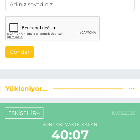
Gönder
Yükleniyor...
ESKİŞEHİR
10.08.2026
SONRAKI VAKTE KALAN
40:06