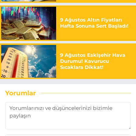
9 Ağustos Altın Fiyatları
Hafta Sonuna Sert Başladı!
9 Ağustos Eskişehir Hava
Durumu! Kavurucu
Sıcaklara Dikkat!
Yorumlar