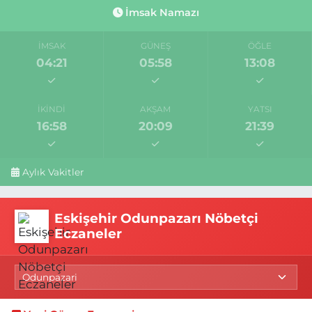
İmsak Namazı
İMSAK
GÜNEŞ
ÖĞLE
04:21
05:58
13:08
İKINDI
AKŞAM
YATSI
16:58
20:09
21:39
Aylık Vakitler
Eskişehir Odunpazarı Nöbetçi
Eczaneler