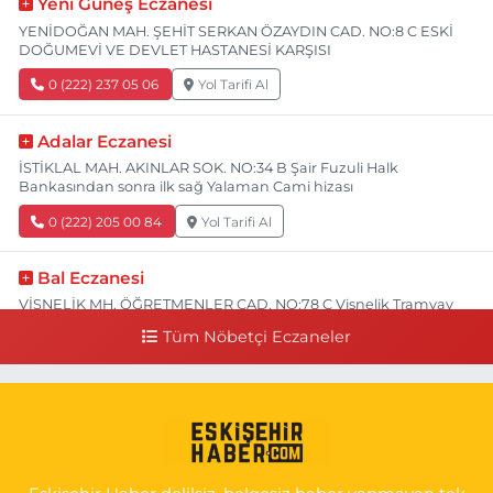
Yeni Güneş Eczanesi
YENİDOĞAN MAH. ŞEHİT SERKAN ÖZAYDIN CAD. NO:8 C ESKİ
DOĞUMEVİ VE DEVLET HASTANESİ KARŞISI
0 (222) 237 05 06
Yol Tarifi Al
Adalar Eczanesi
İSTİKLAL MAH. AKINLAR SOK. NO:34 B Şair Fuzuli Halk
Bankasından sonra ilk sağ Yalaman Cami hizası
0 (222) 205 00 84
Yol Tarifi Al
Bal Eczanesi
VİŞNELİK MH. ÖĞRETMENLER CAD. NO:78 C Vişnelik Tramvay
durağının 100 metre ilerisi (Çalışanlar Caddesine giderken),
Tüm Nöbetçi Eczaneler
NUH'UN GEMİSİ Veteriner Kliniğinin yanı,ı
0 (222) 225 50 00
Yol Tarifi Al
Selen Eczanesi
GÜLTEPE MAH. HALK CAD. NO:107 C