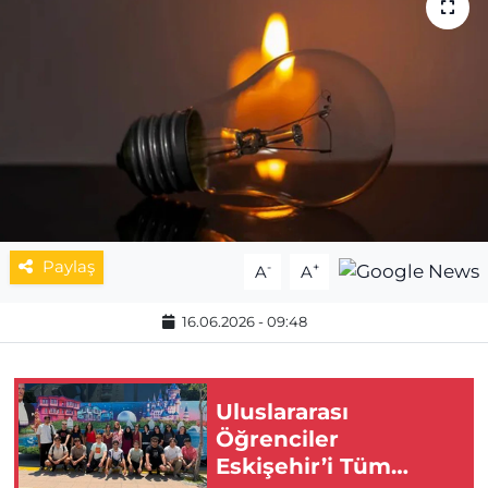
MAGAZİN
ESKİŞEHİRSPOR
Paylaş
-
+
A
A
16.06.2026 - 09:48
Uluslararası
Öğrenciler
Eskişehir’i Tüm