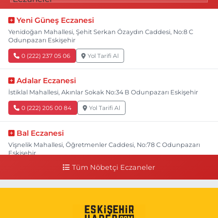
Yeni Güneş Eczanesi
Yenidoğan Mahallesi, Şehit Serkan Özaydın Caddesi, No:8 C
Odunpazarı Eskişehir
0 (222) 237 05 06
Yol Tarifi Al
Adalar Eczanesi
İstiklal Mahallesi, Akınlar Sokak No:34 B Odunpazarı Eskişehir
0 (222) 205 00 84
Yol Tarifi Al
Bal Eczanesi
Vişnelik Mahallesi, Öğretmenler Caddesi, No:78 C Odunpazarı
Eskişehir
Tüm Nöbetçi Eczaneler
0 (222) 225 50 00
Yol Tarifi Al
Selen Eczanesi
Gültepe Mahallesi, Halk Caddesi No:107 C Odunpazarı Eskişehir