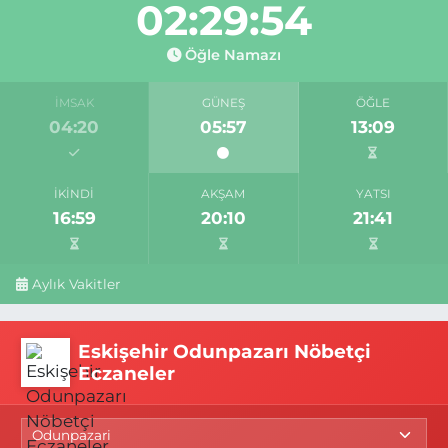
02:29:53
Öğle Namazı
İMSAK
GÜNEŞ
ÖĞLE
04:20
05:57
13:09
İKINDI
AKŞAM
YATSI
16:59
20:10
21:41
Aylık Vakitler
Eskişehir Odunpazarı Nöbetçi
Eczaneler