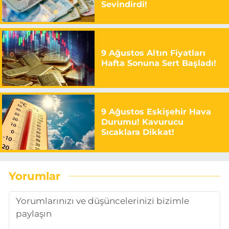
Sevindirdi!
9 Ağustos Altın Fiyatları
Hafta Sonuna Sert Başladı!
9 Ağustos Eskişehir Hava
Durumu! Kavurucu
Sıcaklara Dikkat!
Yorumlar