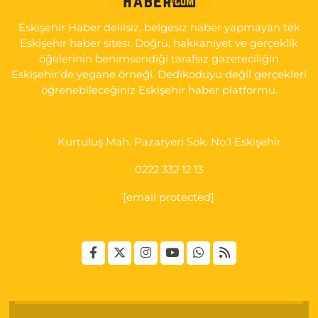
0 (222) 250 40 50
Yol Tarifi Al
Eskişehir Haber delilsiz, belgesiz haber yapmayan tek
Bizim Eczanesi
Eskişehir haber sitesi. Doğru, hakkaniyet ve gerçeklik
Emek Mahallesi, Ertaş Caddesi No:12 A Odunpazarı Eskişehir
öğelerinin benimsendiği tarafsız gazeteciliğin
Eskişehir'de yegane örneği. Dedikoduyu değil gerçekleri
0 (222) 250 87 69
Yol Tarifi Al
öğrenebileceğiniz Eskişehir haber platformu.
Kurtuluş Mah. Pazaryeri Sok. No:1 Eskişehir
0222 332 12 13
[email protected]