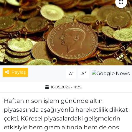
MAGAZİN
ESKİŞEHİRSPOR
Paylaş
-
+
A
A
16.05.2026 - 11:39
Haftanın son işlem gününde altın
piyasasında aşağı yönlü hareketlilik dikkat
çekti. Küresel piyasalardaki gelişmelerin
etkisiyle hem gram altında hem de ons