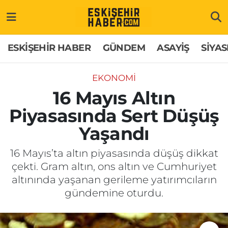
ESKİŞEHİR HABER
Gizlilik Politikası
Odunpazarı Hava Durumu
ESKİŞEHİR HABER
GÜNDEM
ASAYİŞ
SİYAS
GÜNDEM
Hakkımızda
Odunpazarı Trafik Yoğunluk Haritası
EKONOMİ
ASAYİŞ
İletişim
Süper Lig Puan Durumu ve Fikstür
16 Mayıs Altın
Piyasasında Sert Düşüş
SİYASET
Künye
Tüm Manşetler
Yaşandı
EKONOMİ
Son Dakika Haberleri
16 Mayıs’ta altın piyasasında düşüş dikkat
çekti. Gram altın, ons altın ve Cumhuriyet
SAĞLIK
Haber Arşivi
altınında yaşanan gerileme yatırımcıların
gündemine oturdu.
EĞİTİM
SPOR