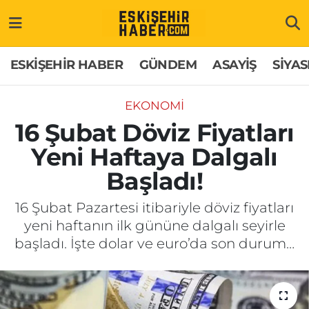
ESKİŞEHİR HABER
Gizlilik Politikası
Odunpazarı Hava Durumu
ESKİŞEHİR HABER
GÜNDEM
ASAYİŞ
SİYAS
GÜNDEM
Hakkımızda
Odunpazarı Trafik Yoğunluk Haritası
EKONOMİ
ASAYİŞ
İletişim
Süper Lig Puan Durumu ve Fikstür
16 Şubat Döviz Fiyatları
Yeni Haftaya Dalgalı
SİYASET
Künye
Tüm Manşetler
Başladı!
EKONOMİ
Son Dakika Haberleri
16 Şubat Pazartesi itibariyle döviz fiyatları
yeni haftanın ilk gününe dalgalı seyirle
SAĞLIK
Haber Arşivi
başladı. İşte dolar ve euro’da son durum…
EĞİTİM
SPOR