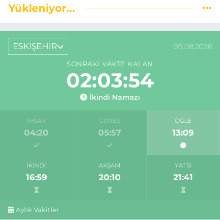
Yükleniyor...
ESKİŞEHİR
09.08.2026
SONRAKI VAKTE KALAN
02:03:54
İkindi Namazı
İMSAK
GÜNEŞ
ÖĞLE
04:20
05:57
13:09
İKINDI
AKŞAM
YATSI
16:59
20:10
21:41
Aylık Vakitler