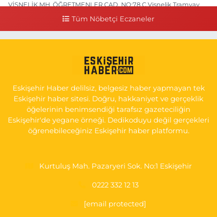
VİŞNELİK MH. ÖĞRETMENLER CAD. NO:78 C Vişnelik Tramvay
durağının 100 metre ilerisi (Çalışanlar Caddesine giderken),
Tüm Nöbetçi Eczaneler
NUH'UN GEMİSİ Veteriner Kliniğinin yanı,ı
0 (222) 225 50 00
Yol Tarifi Al
Selen Eczanesi
GÜLTEPE MAH. HALK CAD. NO:107 C
Eskişehir Haber delilsiz, belgesiz haber yapmayan tek
0 (222) 250 40 50
Yol Tarifi Al
Eskişehir haber sitesi. Doğru, hakkaniyet ve gerçeklik
öğelerinin benimsendiği tarafsız gazeteciliğin
Bizim Eczanesi
Eskişehir'de yegane örneği. Dedikoduyu değil gerçekleri
EMEK MAH. ERTAŞ CAD.NO:12 A Küçük Sanayi girişi Tarım Kredi
öğrenebileceğiniz Eskişehir haber platformu.
Koop. Market yanı
0 (222) 250 87 69
Yol Tarifi Al
Kurtuluş Mah. Pazaryeri Sok. No:1 Eskişehir
0222 332 12 13
[email protected]