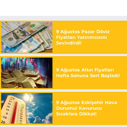
9 Ağustos Pazar Döviz
Fiyatları Yatırımcısını
Sevindirdi!
9 Ağustos Altın Fiyatları
Hafta Sonuna Sert Başladı!
9 Ağustos Eskişehir Hava
Durumu! Kavurucu
Sıcaklara Dikkat!