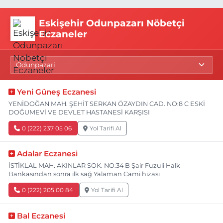
Eskişehir Odunpazarı Nöbetçi
Eczaneler
Yeni Güneş Eczanesi
YENİDOĞAN MAH. ŞEHİT SERKAN ÖZAYDIN CAD. NO:8 C ESKİ
DOĞUMEVİ VE DEVLET HASTANESİ KARŞISI
0 (222) 237 05 06
Yol Tarifi Al
Adalar Eczanesi
İSTİKLAL MAH. AKINLAR SOK. NO:34 B Şair Fuzuli Halk
Bankasından sonra ilk sağ Yalaman Cami hizası
0 (222) 205 00 84
Yol Tarifi Al
Bal Eczanesi