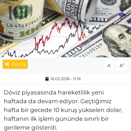
MAGAZİN
ESKİŞEHİRSPOR
Paylaş
-
+
A
A
16.02.2026 - 11:16
Döviz piyasasında hareketlilik yeni
haftada da devam ediyor. Geçtiğimiz
hafta bir gecede 10 kuruş yükselen dolar,
haftanın ilk işlem gününde sınırlı bir
gerileme gösterdi.