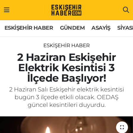
ESKİŞEHİR HABER
Gizlilik Politikası
Odunpazarı Hava Durumu
ESKİŞEHİR HABER
GÜNDEM
ASAYİŞ
SİYAS
GÜNDEM
Hakkımızda
Odunpazarı Trafik Yoğunluk Haritası
ESKİŞEHİR HABER
ASAYİŞ
İletişim
Süper Lig Puan Durumu ve Fikstür
2 Haziran Eskişehir
Elektrik Kesintisi 3
SİYASET
Künye
Tüm Manşetler
İlçede Başlıyor!
EKONOMİ
Son Dakika Haberleri
2 Haziran Salı Eskişehir elektrik kesintisi
bugün 3 ilçede etkili olacak. OEDAŞ
SAĞLIK
Haber Arşivi
güncel kesintileri duyurdu.
EĞİTİM
SPOR