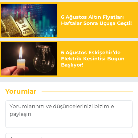
6 Ağustos Altın Fiyatları
Haftalar Sonra Uçuşa Geçti!
6 Ağustos Eskişehir’de
Elektrik Kesintisi Bugün
Başlıyor!
Yorumlar