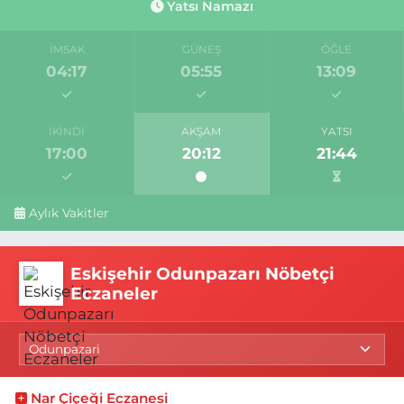
Yatsı Namazı
İMSAK
GÜNEŞ
ÖĞLE
04:17
05:55
13:09
İKINDI
AKŞAM
YATSI
17:00
20:12
21:44
Aylık Vakitler
Eskişehir Odunpazarı Nöbetçi
Eczaneler
Nar Çiçeği Eczanesi