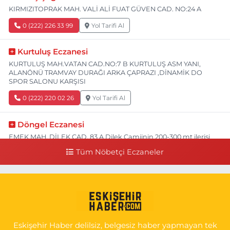
KIRMIZITOPRAK MAH. VALİ ALİ FUAT GÜVEN CAD. NO:24 A
0 (222) 226 33 99
Yol Tarifi Al
Kurtuluş Eczanesi
KURTULUŞ MAH.VATAN CAD.NO:7 B KURTULUŞ ASM YANI,
ALANÖNÜ TRAMVAY DURAĞI ARKA ÇAPRAZI ,DİNAMİK DO
SPOR SALONU KARŞISI
0 (222) 220 02 26
Yol Tarifi Al
Döngel Eczanesi
EMEK MAH. DİLEK CAD. 83 A Dilek Camiinin 200-300 mt ilerisi
bim markete kadar sol tarafı
Tüm Nöbetçi Eczaneler
0 (222) 250 11 88
Yol Tarifi Al
Tepeoğlu Eczanesi
İSTİKLAL MAH. ŞAİR FUZULİ CAD. NO:35 A HAVA HASTANESİ
KARŞI KÖŞESİ ŞAİR FUZULİ AİLE SAĞLIĞI MERKEZİ KARŞISI
Eskişehir Haber delilsiz, belgesiz haber yapmayan tek
0 (222) 230 11 31
Yol Tarifi Al