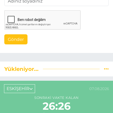
Gönder
Yükleniyor...
ESKİŞEHİR
07.08.2026
SONRAKI VAKTE KALAN
26:25