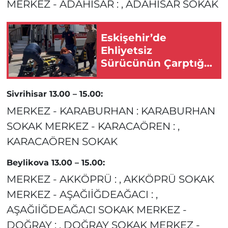
MERKEZ - ADAHİSAR : , ADAHİSAR SOKAK
Eskişehir’de
Ehliyetsiz
Sürücünün Çarptığı
Yaya Yaralandı!
Sivrihisar 13.00 – 15.00:
MERKEZ - KARABURHAN : KARABURHAN
SOKAK MERKEZ - KARACAÖREN : ,
KARACAÖREN SOKAK
Beylikova 13.00 – 15.00:
MERKEZ - AKKÖPRÜ : , AKKÖPRÜ SOKAK
MERKEZ - AŞAĞIİĞDEAĞACI : ,
AŞAĞIİĞDEAĞACI SOKAK MERKEZ -
DOĞRAY : , DOĞRAY SOKAK MERKEZ -