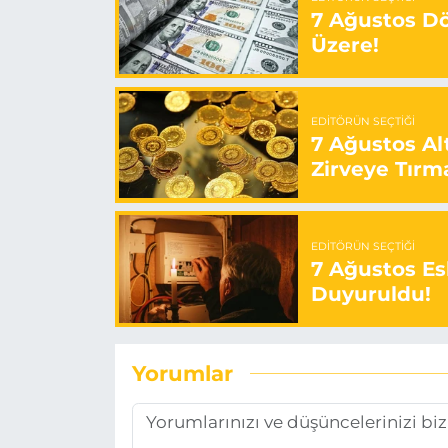
7 Ağustos Döv
Üzere!
EDITÖRÜN SEÇTIĞI
7 Ağustos Alt
Zirveye Tırm
EDITÖRÜN SEÇTIĞI
7 Ağustos Esk
Duyuruldu!
Yorumlar