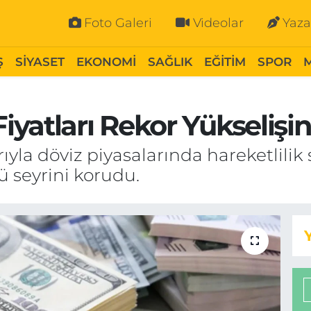
Foto Galeri
Videolar
Yaza
Ş
SİYASET
EKONOMİ
SAĞLIK
EĞİTİM
SPOR
yatları Rekor Yükselişi
la döviz piyasalarında hareketlilik
ü seyrini korudu.