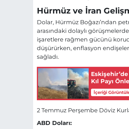
Hürmüz ve İran Gelişm
Dolar, Hürmüz Boğazı’ndan petro
arasındaki dolaylı görüşmelerde
işaretlere rağmen gücünü korudu.
düşürürken, enflasyon endişeler
sağladı.
Eskişehir’de
Kıl Payı Önl
İçeriği Görüntül
2 Temmuz Perşembe Döviz Kurla
ABD Doları: