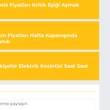
iz Fiyatları Kritik Eşiği Aşmak
ın Fiyatları Hafta Kapanışında
andı
işehir Elektrik Kesintisi Saat Saat