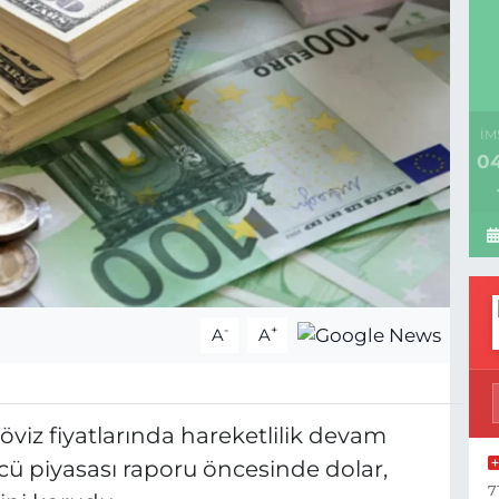
İM
04
-
+
A
A
viz fiyatlarında hareketlilik devam
cü piyasası raporu öncesinde dolar,
7