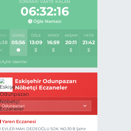
SONRAKI VAKTE KALAN
06:32:15
Öğle Namazı
SAK
GÜNEŞ
ÖĞLE
İKINDI
AKŞAM
YATSI
:18
05:56
13:09
16:59
20:11
21:42
Aylık Vakitler
Eskişehir Odunpazarı
Nöbetçi Eczaneler
Yaren Eczanesi
1 EVLER MAH. DEDEOĞLU SOK. NO:30 B Şehir