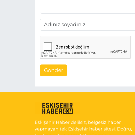
Gönder
Eskişehir Haber delilsiz, belgesiz haber
yapmayan tek Eskişehir haber sitesi. Doğru,