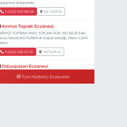
astanesi Arkasında
0 (222) 503 88 26
Yol Tarifi Al
Kırmızı Toprak Eczanesi
IRMIZI TOPRAK MAH. ERCAN SOK. NO:60 B Eski
ava Hastanesi Poliklinik kapısı sokağı, Alem Cami
akını
0 (222) 226 22 32
Yol Tarifi Al
Odunpazarı Eczanesi
ÜYÜKDERE MAH. PROF. DR. NABİ AVCI BULVARI
Tüm Nöbetçi Eczaneler
O:21 E TIP FAKÜLTESİ KARŞISI
0 (505) 506 26 00
Yol Tarifi Al
Serap Eczanesi
ENİDOĞAN MH.ŞEHİT SERKAN ÖZAYDIN CD.8 B
SKİ DEVLET HAST. DOĞUMEVİ KARŞ.
0 (222) 237 75 17
Yol Tarifi Al