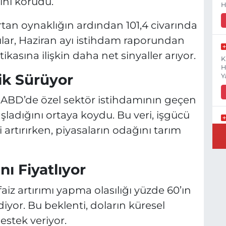
rini korudu.
H
tan oynaklığın ardından 101,4 civarında
cılar, Haziran ayı istihdam raporundan
tikasına ilişkin daha net sinyaller arıyor.
K
H
ik Sürüyor
Y
, ABD’de özel sektör istihdamının geçen
ladığını ortaya koydu. Bu veri, işgücü
ni artırırken, piyasaların odağını tarım
B
N
nı Fiyatlıyor
faiz artırımı yapma olasılığı yüzde 60’ın
Y
E
yor. Bu beklenti, doların küresel
estek veriyor.