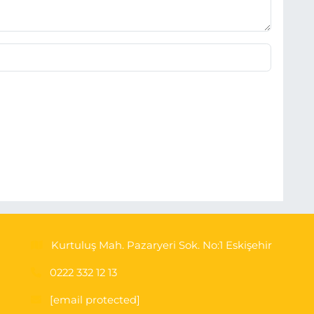
Kurtuluş Mah. Pazaryeri Sok. No:1 Eskişehir
0222 332 12 13
[email protected]