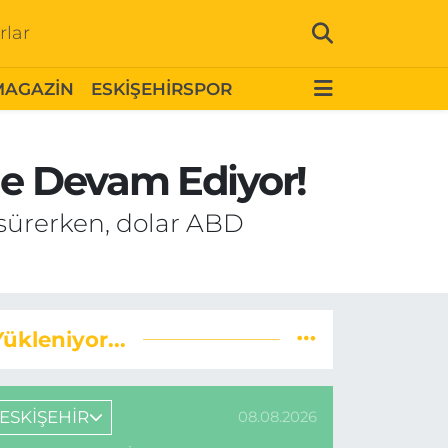
rlar
MAGAZİN
ESKİŞEHİRSPOR
ne Devam Ediyor!
 sürerken, dolar ABD
Yükleniyor...
ESKİŞEHİR
08.08.2026