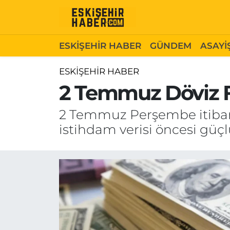
ESKİŞEHİR HABER
Gizlilik Politikası
Odunpazarı Hava Durumu
ESKİŞEHİR HABER
GÜNDEM
ASAYİ
GÜNDEM
Hakkımızda
Odunpazarı Trafik Yoğunluk Haritası
ESKİŞEHİR HABER
2 Temmuz Döviz Fi
ASAYİŞ
İletişim
Süper Lig Puan Durumu ve Fikstür
2 Temmuz Perşembe itibarıy
SİYASET
Künye
Tüm Manşetler
istihdam verisi öncesi güçl
EKONOMİ
Son Dakika Haberleri
SAĞLIK
Haber Arşivi
EĞİTİM
SPOR