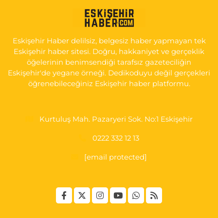
Serap Eczanesi
YENİDOĞAN MH.ŞEHİT SERKAN ÖZAYDIN CD.8 B ESKİ DEVLET
HAST. DOĞUMEVİ KARŞ.
Eskişehir Haber delilsiz, belgesiz haber yapmayan tek
0 (222) 237 75 17
Yol Tarifi Al
Eskişehir haber sitesi. Doğru, hakkaniyet ve gerçeklik
öğelerinin benimsendiği tarafsız gazeteciliğin
Eskişehir'de yegane örneği. Dedikoduyu değil gerçekleri
öğrenebileceğiniz Eskişehir haber platformu.
Kurtuluş Mah. Pazaryeri Sok. No:1 Eskişehir
0222 332 12 13
[email protected]