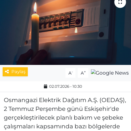
MAGAZİN
ESKİŞEHİRSPOR
Paylaş
-
+
A
A
02.07.2026 - 10:30
Osmangazi Elektrik Dağıtım A.Ş. (OEDAŞ),
2 Temmuz Perşembe günü Eskişehir'de
gerçekleştirilecek planlı bakım ve şebeke
çalışmaları kapsamında bazı bölgelerde