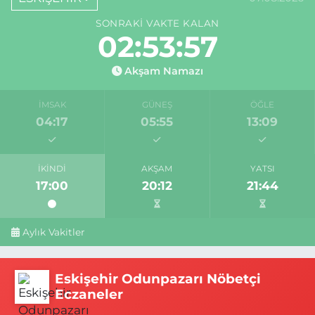
SONRAKI VAKTE KALAN
02:53:57
Akşam Namazı
İMSAK
GÜNEŞ
ÖĞLE
04:17
05:55
13:09
İKINDI
AKŞAM
YATSI
17:00
20:12
21:44
Aylık Vakitler
Eskişehir Odunpazarı Nöbetçi
Eczaneler