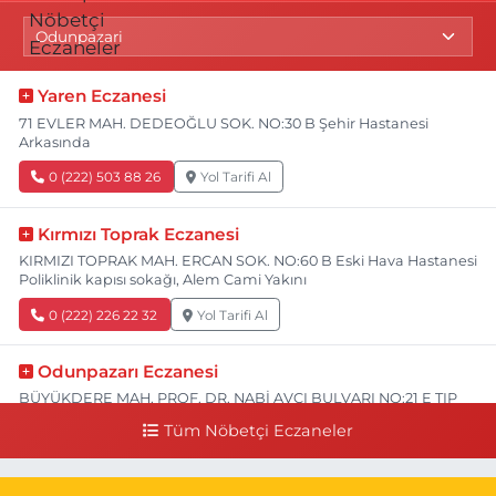
Yaren Eczanesi
71 EVLER MAH. DEDEOĞLU SOK. NO:30 B Şehir Hastanesi
Arkasında
0 (222) 503 88 26
Yol Tarifi Al
Kırmızı Toprak Eczanesi
KIRMIZI TOPRAK MAH. ERCAN SOK. NO:60 B Eski Hava Hastanesi
Poliklinik kapısı sokağı, Alem Cami Yakını
0 (222) 226 22 32
Yol Tarifi Al
Odunpazarı Eczanesi
BÜYÜKDERE MAH. PROF. DR. NABİ AVCI BULVARI NO:21 E TIP
FAKÜLTESİ KARŞISI
Tüm Nöbetçi Eczaneler
0 (505) 506 26 00
Yol Tarifi Al