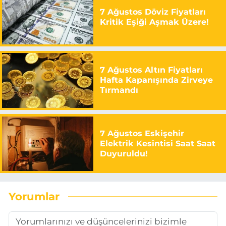
7 Ağustos Döviz Fiyatları
Kritik Eşiği Aşmak Üzere!
7 Ağustos Altın Fiyatları
Hafta Kapanışında Zirveye
Tırmandı
7 Ağustos Eskişehir
Elektrik Kesintisi Saat Saat
Duyuruldu!
Yorumlar