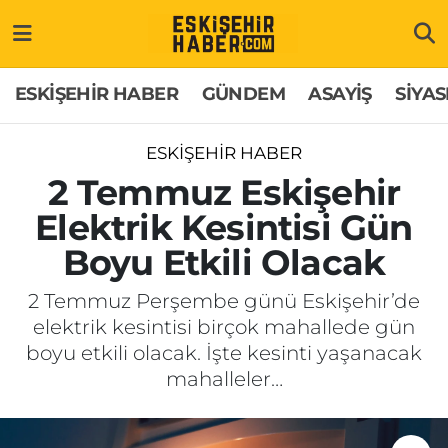
ESKİŞEHİR HABER
Gizlilik Politikası
Odunpazarı Hava Durumu
ESKİŞEHİR HABER
GÜNDEM
ASAYİŞ
SİYAS
GÜNDEM
Hakkımızda
Odunpazarı Trafik Yoğunluk Haritası
ESKİŞEHİR HABER
ASAYİŞ
İletişim
Süper Lig Puan Durumu ve Fikstür
2 Temmuz Eskişehir
Elektrik Kesintisi Gün
SİYASET
Künye
Tüm Manşetler
Boyu Etkili Olacak
EKONOMİ
Son Dakika Haberleri
2 Temmuz Perşembe günü Eskişehir’de
elektrik kesintisi birçok mahallede gün
SAĞLIK
Haber Arşivi
boyu etkili olacak. İşte kesinti yaşanacak
mahalleler…
EĞİTİM
SPOR