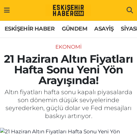
ESKİŞEHİR HABER
Gizlilik Politikası
Odunpazarı Hava Durumu
ESKİŞEHİR HABER
GÜNDEM
ASAYİŞ
SİYAS
GÜNDEM
Hakkımızda
Odunpazarı Trafik Yoğunluk Haritası
EKONOMİ
ASAYİŞ
İletişim
Süper Lig Puan Durumu ve Fikstür
21 Haziran Altın Fiyatları
Hafta Sonu Yeni Yön
SİYASET
Künye
Tüm Manşetler
Arayışında!
EKONOMİ
Son Dakika Haberleri
Altın fiyatları hafta sonu kapalı piyasalarda
son dönemin düşük seviyelerinde
SAĞLIK
Haber Arşivi
seyrederken, güçlü dolar ve Fed mesajları
baskıyı artırıyor.
EĞİTİM
SPOR