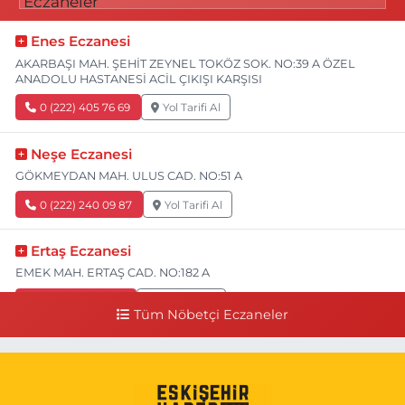
Enes Eczanesi
AKARBAŞI MAH. ŞEHİT ZEYNEL TOKÖZ SOK. NO:39 A ÖZEL
ANADOLU HASTANESİ ACİL ÇIKIŞI KARŞISI
0 (222) 405 76 69
Yol Tarifi Al
Neşe Eczanesi
GÖKMEYDAN MAH. ULUS CAD. NO:51 A
0 (222) 240 09 87
Yol Tarifi Al
Ertaş Eczanesi
EMEK MAH. ERTAŞ CAD. NO:182 A
0 (541) 531 74 48
Yol Tarifi Al
Tüm Nöbetçi Eczaneler
Seda Eczanesi
KIRMIZITOPRAK MH.ERCAN SK.NO:14 ESKİ ASKER HASTANESİ
YAN SOKAĞI POLİKLİNİK KAPISI TAM KARŞISI I