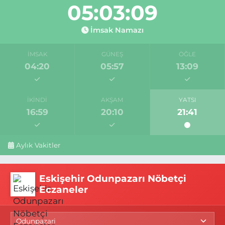
05:03:08
İmsak Namazı
İMSAK
GÜNEŞ
ÖĞLE
04:20
05:57
13:09
İKINDI
AKŞAM
YATSI
16:59
20:10
21:41
Aylık Vakitler
Eskişehir Odunpazarı Nöbetçi
Eczaneler