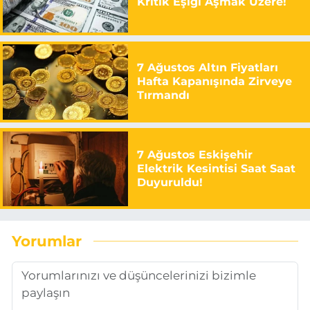
Kritik Eşiği Aşmak Üzere!
7 Ağustos Altın Fiyatları
Hafta Kapanışında Zirveye
Tırmandı
7 Ağustos Eskişehir
Elektrik Kesintisi Saat Saat
Duyuruldu!
Yorumlar