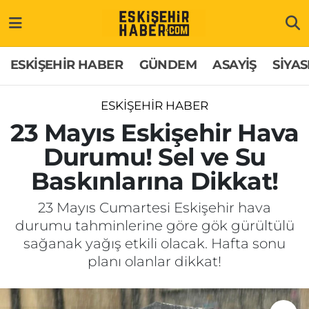
ESKİŞEHİR HABER
Gizlilik Politikası
Odunpazarı Hava Durumu
ESKİŞEHİR HABER
GÜNDEM
ASAYİŞ
SİYAS
GÜNDEM
Hakkımızda
Odunpazarı Trafik Yoğunluk Haritası
ESKİŞEHİR HABER
ASAYİŞ
İletişim
Süper Lig Puan Durumu ve Fikstür
23 Mayıs Eskişehir Hava
Durumu! Sel ve Su
SİYASET
Künye
Tüm Manşetler
Baskınlarına Dikkat!
EKONOMİ
Son Dakika Haberleri
23 Mayıs Cumartesi Eskişehir hava
durumu tahminlerine göre gök gürültülü
SAĞLIK
Haber Arşivi
sağanak yağış etkili olacak. Hafta sonu
planı olanlar dikkat!
EĞİTİM
SPOR