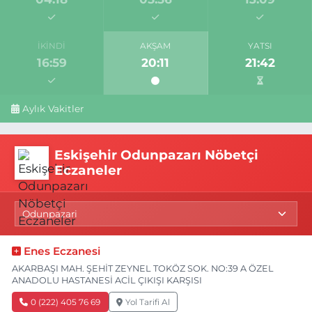
İKINDI
AKŞAM
YATSI
16:59
20:11
21:42
Aylık Vakitler
Eskişehir Odunpazarı Nöbetçi
Eczaneler
Enes Eczanesi
AKARBAŞI MAH. ŞEHİT ZEYNEL TOKÖZ SOK. NO:39 A ÖZEL
ANADOLU HASTANESİ ACİL ÇIKIŞI KARŞISI
0 (222) 405 76 69
Yol Tarifi Al