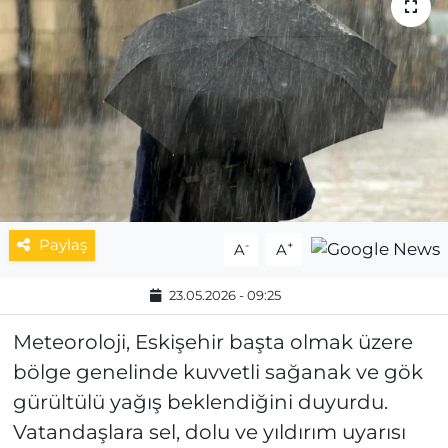
MAGAZİN
ESKİŞEHİRSPOR
Paylaş
-
+
A
A
23.05.2026 - 09:25
Meteoroloji, Eskişehir başta olmak üzere
bölge genelinde kuvvetli sağanak ve gök
gürültülü yağış beklendiğini duyurdu.
Vatandaşlara sel, dolu ve yıldırım uyarısı