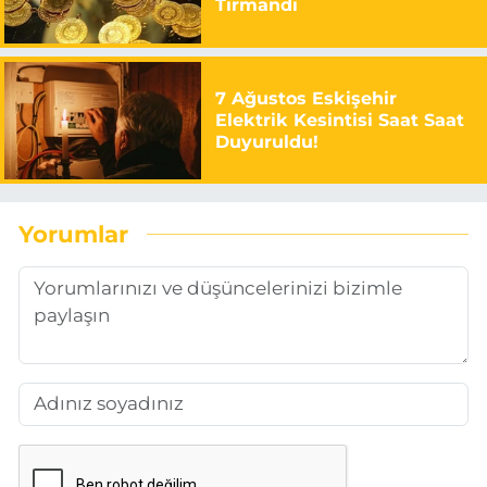
Tırmandı
7 Ağustos Eskişehir
Elektrik Kesintisi Saat Saat
Duyuruldu!
Yorumlar