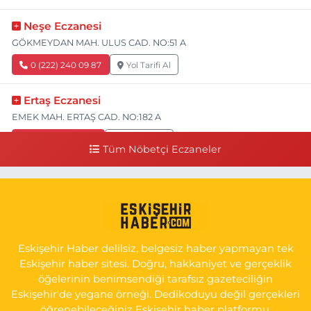
Neşe Eczanesi
GÖKMEYDAN MAH. ULUS CAD. NO:51 A
0 (222) 240 09 87
Yol Tarifi Al
Ertaş Eczanesi
EMEK MAH. ERTAŞ CAD. NO:182 A
0 (541) 531 74 48
Yol Tarifi Al
Tüm Nöbetçi Eczaneler
Seda Eczanesi
KIRMIZITOPRAK MH.ERCAN SK.NO:14 ESKİ ASKER HASTANESİ
YAN SOKAĞI POLİKLİNİK KAPISI TAM KARŞISI I
0 (222) 225 92 45
Yol Tarifi Al
Eskişehir Haber delilsiz, belgesiz haber yapmayan tek
Eskişehir haber sitesi. Doğru, hakkaniyet ve gerçeklik
öğelerinin benimsendiği tarafsız gazeteciliğin
Eskişehir'de yegane örneği. Dedikoduyu değil gerçekleri
öğrenebileceğiniz Eskişehir haber platformu.