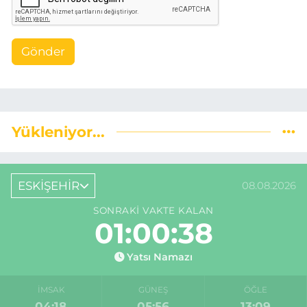
Gönder
Yükleniyor...
ESKİŞEHİR
08.08.2026
SONRAKI VAKTE KALAN
01:00:38
Yatsı Namazı
İMSAK
GÜNEŞ
ÖĞLE
04:18
05:56
13:09