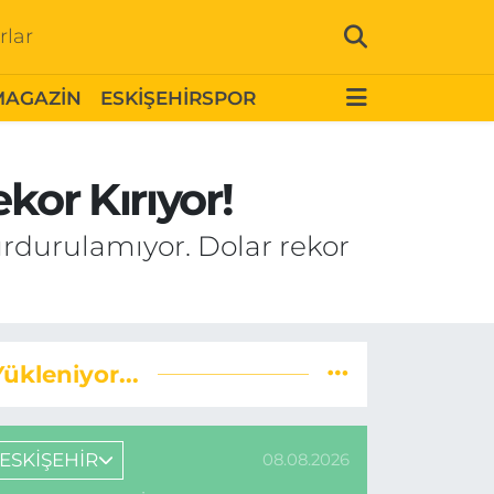
rlar
MAGAZİN
ESKİŞEHİRSPOR
kor Kırıyor!
urdurulamıyor. Dolar rekor
Yükleniyor...
ESKİŞEHİR
08.08.2026