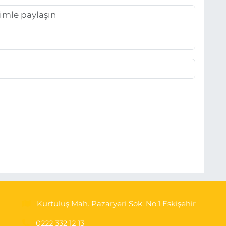
Kurtuluş Mah. Pazaryeri Sok. No:1 Eskişehir
0222 332 12 13