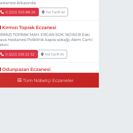
astanesi Arkasında
0 (222) 503 88 26
Yol Tarifi Al
Kırmızı Toprak Eczanesi
IRMIZI TOPRAK MAH. ERCAN SOK. NO:60 B Eski
ava Hastanesi Poliklinik kapısı sokağı, Alem Cami
akını
0 (222) 226 22 32
Yol Tarifi Al
Odunpazarı Eczanesi
ÜYÜKDERE MAH. PROF. DR. NABİ AVCI BULVARI
Tüm Nöbetçi Eczaneler
O:21 E TIP FAKÜLTESİ KARŞISI
0 (505) 506 26 00
Yol Tarifi Al
Serap Eczanesi
ENİDOĞAN MH.ŞEHİT SERKAN ÖZAYDIN CD.8 B
SKİ DEVLET HAST. DOĞUMEVİ KARŞ.
0 (222) 237 75 17
Yol Tarifi Al