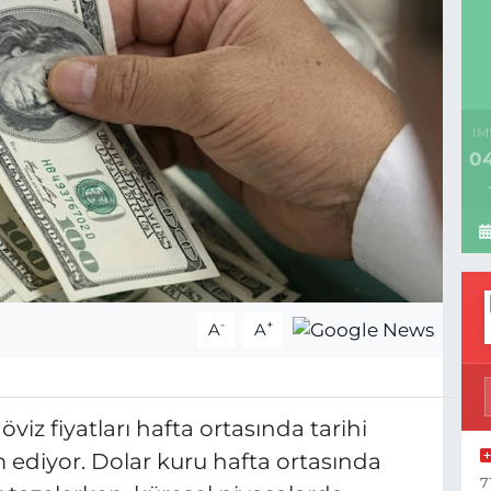
İM
04
-
+
A
A
viz fiyatları hafta ortasında tarihi
ediyor. Dolar kuru hafta ortasında
7