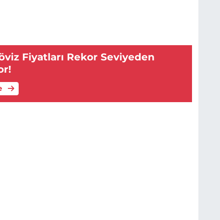
viz Fiyatları Rekor Seviyeden
or!
e