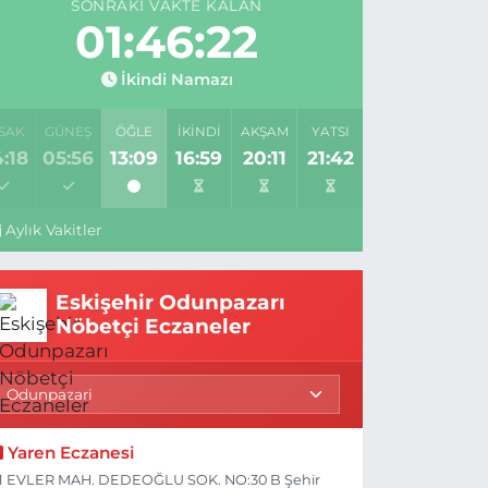
SONRAKI VAKTE KALAN
01:46:21
İkindi Namazı
SAK
GÜNEŞ
ÖĞLE
İKINDI
AKŞAM
YATSI
:18
05:56
13:09
16:59
20:11
21:42
Aylık Vakitler
Eskişehir Odunpazarı
Nöbetçi Eczaneler
Yaren Eczanesi
1 EVLER MAH. DEDEOĞLU SOK. NO:30 B Şehir