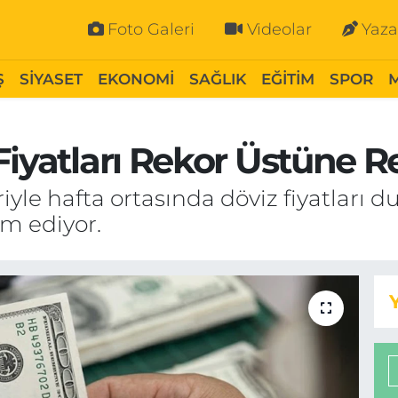
Foto Galeri
Videolar
Yaza
Ş
SİYASET
EKONOMİ
SAĞLIK
EĞİTİM
SPOR
iyatları Rekor Üstüne Re
yle hafta ortasında döviz fiyatları d
m ediyor.