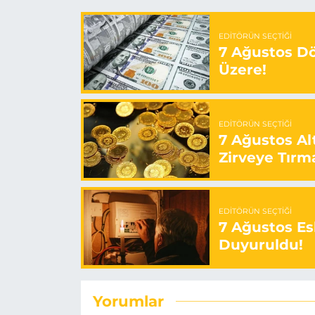
EDITÖRÜN SEÇTIĞI
7 Ağustos Döv
Üzere!
EDITÖRÜN SEÇTIĞI
7 Ağustos Alt
Zirveye Tırm
EDITÖRÜN SEÇTIĞI
7 Ağustos Esk
Duyuruldu!
Yorumlar