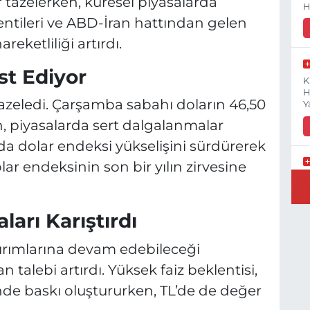
r tazelerken, küresel piyasalarda
H
klentileri ve ABD-İran hattından gelen
reketliliği artırdı.
st Ediyor
K
H
tazeledi. Çarşamba sabahı doların 46,50
Y
ken, piyasalarda sert dalgalanmalar
da dolar endeksi yükselişini sürdürerek
lar endeksinin son bir yılın zirvesine
B
N
ları Karıştırdı
ırımlarına devam edebileceği
Y
 talebi artırdı. Yüksek faiz beklentisi,
E
inde baskı oluştururken, TL’de de değer