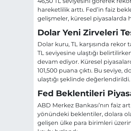
46,50 TL seviyesini görerek reko
hareketlilik arttı. Fed’in faiz be
gelişmeler, küresel piyasalarda ha
Dolar Yeni Zirveleri Te
Dolar kuru, TL karşısında rekor 
TL seviyesine ulaştığı belirtilir
devam ediyor. Küresel piyasalar
101,500 puana çıktı. Bu seviye, do
ulaştığı şeklinde değerlendirildi.
Fed Beklentileri Piyasa
ABD Merkez Bankası’nın faiz art
yönündeki beklentiler, dolara olan
gelişen ülke para birimleri üzer