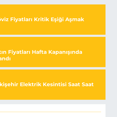
iz Fiyatları Kritik Eşiği Aşmak
ın Fiyatları Hafta Kapanışında
andı
işehir Elektrik Kesintisi Saat Saat