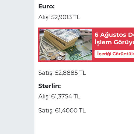
Euro:
Alış: 52,9013 TL
6 Ağustos Dö
İşlem Görüy
İçeriği Görüntül
Satış: 52,8885 TL
Sterlin:
Alış: 61,3754 TL
Satış: 61,4000 TL