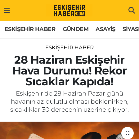
ESKİŞEHİR HABER
Gizlilik Politikası
Odunpazarı Hava Durumu
ESKİŞEHİR HABER
GÜNDEM
ASAYİŞ
SİYAS
GÜNDEM
Hakkımızda
Odunpazarı Trafik Yoğunluk Haritası
ESKİŞEHİR HABER
ASAYİŞ
İletişim
Süper Lig Puan Durumu ve Fikstür
28 Haziran Eskişehir
Hava Durumu! Rekor
SİYASET
Künye
Tüm Manşetler
Sıcaklar Kapıda!
EKONOMİ
Son Dakika Haberleri
Eskişehir’de 28 Haziran Pazar günü
havanın az bulutlu olması beklenirken,
SAĞLIK
Haber Arşivi
sıcaklıklar 30 derecenin üzerine çıkıyor.
EĞİTİM
SPOR