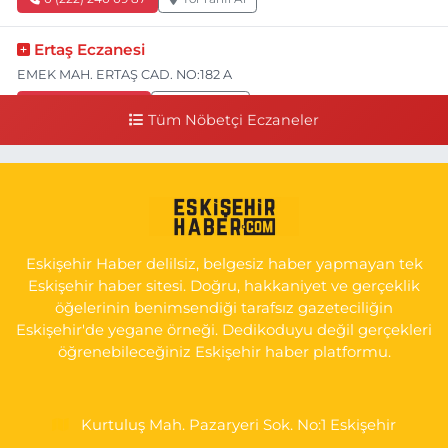
Ertaş Eczanesi
EMEK MAH. ERTAŞ CAD. NO:182 A
0 (541) 531 74 48
Yol Tarifi Al
Tüm Nöbetçi Eczaneler
Seda Eczanesi
KIRMIZITOPRAK MH.ERCAN SK.NO:14 ESKİ ASKER HASTANESİ
YAN SOKAĞI POLİKLİNİK KAPISI TAM KARŞISI I
0 (222) 225 92 45
Yol Tarifi Al
Eskişehir Haber delilsiz, belgesiz haber yapmayan tek
Eskişehir haber sitesi. Doğru, hakkaniyet ve gerçeklik
öğelerinin benimsendiği tarafsız gazeteciliğin
Eskişehir'de yegane örneği. Dedikoduyu değil gerçekleri
öğrenebileceğiniz Eskişehir haber platformu.
Kurtuluş Mah. Pazaryeri Sok. No:1 Eskişehir