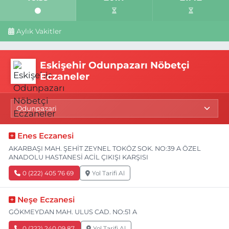
Aylık Vakitler
Eskişehir Odunpazarı Nöbetçi
Eczaneler
Enes Eczanesi
AKARBAŞI MAH. ŞEHİT ZEYNEL TOKÖZ SOK. NO:39 A ÖZEL
ANADOLU HASTANESİ ACİL ÇIKIŞI KARŞISI
0 (222) 405 76 69
Yol Tarifi Al
Neşe Eczanesi
GÖKMEYDAN MAH. ULUS CAD. NO:51 A
0 (222) 240 09 87
Yol Tarifi Al