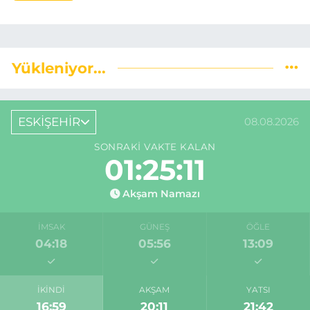
Yükleniyor...
ESKİŞEHİR
08.08.2026
SONRAKI VAKTE KALAN
01:25:10
Akşam Namazı
İMSAK
GÜNEŞ
ÖĞLE
04:18
05:56
13:09
İKINDI
AKŞAM
YATSI
16:59
20:11
21:42