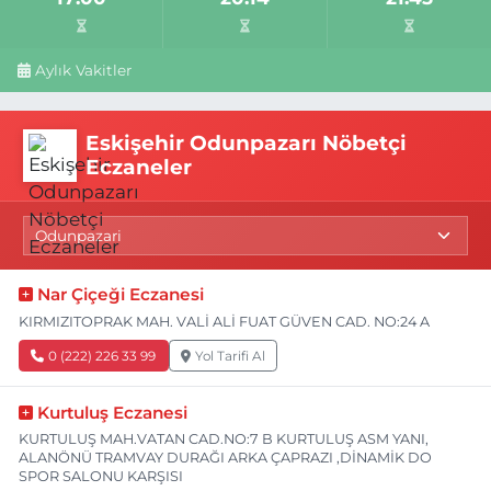
Aylık Vakitler
Eskişehir Odunpazarı Nöbetçi
Eczaneler
Nar Çiçeği Eczanesi
KIRMIZITOPRAK MAH. VALİ ALİ FUAT GÜVEN CAD. NO:24 A
0 (222) 226 33 99
Yol Tarifi Al
Kurtuluş Eczanesi
KURTULUŞ MAH.VATAN CAD.NO:7 B KURTULUŞ ASM YANI,
ALANÖNÜ TRAMVAY DURAĞI ARKA ÇAPRAZI ,DİNAMİK DO
SPOR SALONU KARŞISI