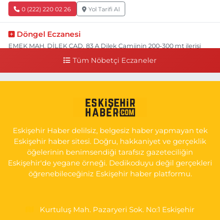
0 (222) 220 02 26
Yol Tarifi Al
Döngel Eczanesi
EMEK MAH. DİLEK CAD. 83 A Dilek Camiinin 200-300 mt ilerisi
bim markete kadar sol tarafı
Tüm Nöbetçi Eczaneler
0 (222) 250 11 88
Yol Tarifi Al
Tepeoğlu Eczanesi
İSTİKLAL MAH. ŞAİR FUZULİ CAD. NO:35 A HAVA HASTANESİ
KARŞI KÖŞESİ ŞAİR FUZULİ AİLE SAĞLIĞI MERKEZİ KARŞISI
Eskişehir Haber delilsiz, belgesiz haber yapmayan tek
0 (222) 230 11 31
Yol Tarifi Al
Eskişehir haber sitesi. Doğru, hakkaniyet ve gerçeklik
öğelerinin benimsendiği tarafsız gazeteciliğin
Eskişehir'de yegane örneği. Dedikoduyu değil gerçekleri
öğrenebileceğiniz Eskişehir haber platformu.
Kurtuluş Mah. Pazaryeri Sok. No:1 Eskişehir