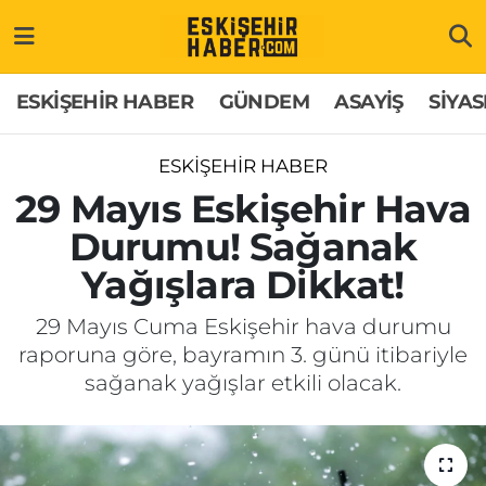
ESKİŞEHİR HABER
Gizlilik Politikası
Odunpazarı Hava Durumu
ESKİŞEHİR HABER
GÜNDEM
ASAYİŞ
SİYAS
GÜNDEM
Hakkımızda
Odunpazarı Trafik Yoğunluk Haritası
ESKİŞEHİR HABER
ASAYİŞ
İletişim
Süper Lig Puan Durumu ve Fikstür
29 Mayıs Eskişehir Hava
Durumu! Sağanak
SİYASET
Künye
Tüm Manşetler
Yağışlara Dikkat!
EKONOMİ
Son Dakika Haberleri
29 Mayıs Cuma Eskişehir hava durumu
raporuna göre, bayramın 3. günü itibariyle
SAĞLIK
Haber Arşivi
sağanak yağışlar etkili olacak.
EĞİTİM
SPOR