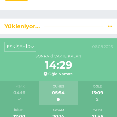
Yükleniyor...
ESKİŞEHİR
06.08.2026
SONRAKI VAKTE KALAN
14:29
Öğle Namazı
İMSAK
GÜNEŞ
ÖĞLE
04:16
05:54
13:09
İKINDI
AKŞAM
YATSI
17:00
20:14
21:45