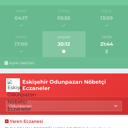
İMSAK
GÜNEŞ
ÖĞLE
04:17
05:55
13:09
İKINDI
AKŞAM
YATSI
17:00
20:12
21:44
Aylık Vakitler
Eskişehir Odunpazarı Nöbetçi
Eczaneler
Yaren Eczanesi