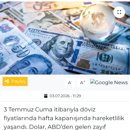
MAGAZİN
ESKİŞEHİRSPOR
Paylaş
-
+
A
A
03.07.2026 - 11:29
3 Temmuz Cuma itibarıyla döviz
fiyatlarında hafta kapanışında hareketlilik
yaşandı. Dolar, ABD’den gelen zayıf