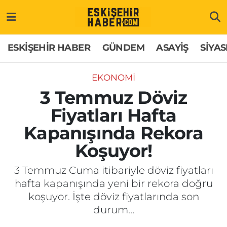
ESKİŞEHİR HABER
Gizlilik Politikası
Odunpazarı Hava Durumu
ESKİŞEHİR HABER
GÜNDEM
ASAYİŞ
SİYAS
GÜNDEM
Hakkımızda
Odunpazarı Trafik Yoğunluk Haritası
EKONOMİ
ASAYİŞ
İletişim
Süper Lig Puan Durumu ve Fikstür
3 Temmuz Döviz
Fiyatları Hafta
SİYASET
Künye
Tüm Manşetler
Kapanışında Rekora
EKONOMİ
Son Dakika Haberleri
Koşuyor!
SAĞLIK
Haber Arşivi
3 Temmuz Cuma itibariyle döviz fiyatları
hafta kapanışında yeni bir rekora doğru
EĞİTİM
koşuyor. İşte döviz fiyatlarında son
durum…
SPOR