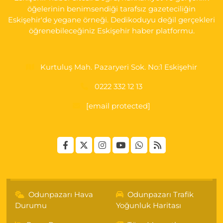
öğelerinin benimsendiği tarafsız gazeteciliğin
Eskişehir'de yegane örneği. Dedikoduyu değil gerçekleri
öğrenebileceğiniz Eskişehir haber platformu.
Kurtuluş Mah. Pazaryeri Sok. No:1 Eskişehir
0222 332 12 13
[email protected]
Odunpazarı Hava
Odunpazarı Trafik
Durumu
Yoğunluk Haritası