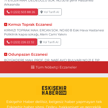
71 EVLER MAH. DEDEOĞLU SOK. NO:30 B Şehir Hastanesi
Arkasında
0 (222) 503 88 26
Yol Tarifi Al
Kırmızı Toprak Eczanesi
KIRMIZI TOPRAK MAH. ERCAN SOK. NO:60 B Eski Hava Hastanesi
Poliklinik kapısı sokağı, Alem Cami Yakını
0 (222) 226 22 32
Yol Tarifi Al
Odunpazarı Eczanesi
BÜYÜKDERE MAH. PROF. DR. NABİ AVCI BULVARI NO:21 E TIP
FAKÜLTESİ KARŞISI
Tüm Nöbetçi Eczaneler
0 (505) 506 26 00
Yol Tarifi Al
Serap Eczanesi
YENİDOĞAN MH.ŞEHİT SERKAN ÖZAYDIN CD.8 B ESKİ DEVLET
HAST. DOĞUMEVİ KARŞ.
Eskişehir Haber delilsiz, belgesiz haber yapmayan tek
0 (222) 237 75 17
Yol Tarifi Al
Eskişehir haber sitesi. Doğru, hakkaniyet ve gerçeklik