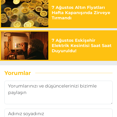
7 Ağustos Altın Fiyatları
Hafta Kapanışında Zirveye
Tırmandı
7 Ağustos Eskişehir
Elektrik Kesintisi Saat Saat
Duyuruldu!
Yorumlar