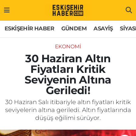
ESKİŞEHİR HABER
Gizlilik Politikası
Odunpazarı Hava Durumu
ESKİŞEHİR HABER
GÜNDEM
ASAYİŞ
SİYAS
GÜNDEM
Hakkımızda
Odunpazarı Trafik Yoğunluk Haritası
EKONOMİ
ASAYİŞ
İletişim
Süper Lig Puan Durumu ve Fikstür
30 Haziran Altın
Fiyatları Kritik
SİYASET
Künye
Tüm Manşetler
Seviyenin Altına
EKONOMİ
Son Dakika Haberleri
Geriledi!
SAĞLIK
Haber Arşivi
30 Haziran Salı itibariyle altın fiyatları kritik
seviyelerin altına geriledi. Altın fiyatlarında
EĞİTİM
düşüş eğilimi sürüyor.
SPOR