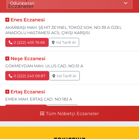
Enes Eczanesi
AKARBAŞI MAH. ŞEHİT ZEYNEL TOKÖZ SOK. NO:39 A ÖZEL
ANADOLU HASTANESİ ACİL ÇIKIŞI KARŞISI
0 (222) 405 76 69
Yol Tarifi Al
Neşe Eczanesi
GÖKMEYDAN MAH. ULUS CAD. NO:51 A
0 (222) 240 09 87
Yol Tarifi Al
Ertaş Eczanesi
EMEK MAH. ERTAŞ CAD. NO:182 A
0 (541) 531 74 48
Yol Tarifi Al
Tüm Nöbetçi Eczaneler
Seda Eczanesi
KIRMIZITOPRAK MH.ERCAN SK.NO:14 ESKİ ASKER HASTANESİ
YAN SOKAĞI POLİKLİNİK KAPISI TAM KARŞISI I