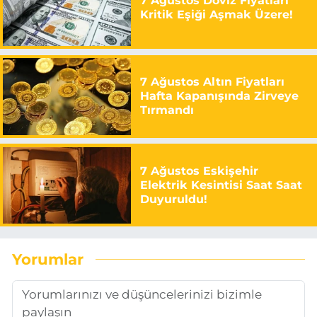
7 Ağustos Döviz Fiyatları
Kritik Eşiği Aşmak Üzere!
7 Ağustos Altın Fiyatları
Hafta Kapanışında Zirveye
Tırmandı
7 Ağustos Eskişehir
Elektrik Kesintisi Saat Saat
Duyuruldu!
Yorumlar