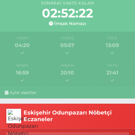
SONRAKI VAKTE KALAN
02:52:21
İmsak Namazı
İMSAK
GÜNEŞ
ÖĞLE
04:20
05:57
13:09
İKINDI
AKŞAM
YATSI
16:59
20:10
21:41
Aylık Vakitler
Eskişehir Odunpazarı Nöbetçi
Eczaneler