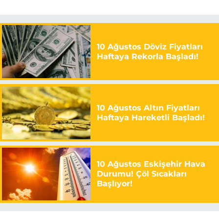
10 Ağustos Döviz Fiyatları
Haftaya Rekorla Başladı!
10 Ağustos Altın Fiyatları
Haftaya Hareketli Başladı!
10 Ağustos Eskişehir Hava
Durumu! Çöl Sıcakları
Başlıyor!