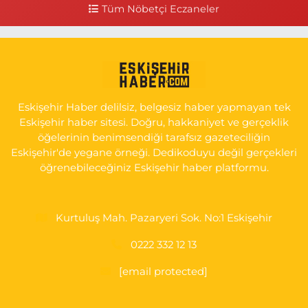
Hastanesi Has Taksi Karşısı
Tüm Nöbetçi Eczaneler
0 (222) 221 15 05
Yol Tarifi Al
Koray Eczanesi
GÖKMEYDAN MAH. ULUS CAD. NO:4 A ADLİYE AŞAĞISI, SARAR
İMAM HATİP YANI, CUMA PAZARI CADDE GİRİŞİ
Eskişehir Haber delilsiz, belgesiz haber yapmayan tek
0 (222) 240 16 67
Yol Tarifi Al
Eskişehir haber sitesi. Doğru, hakkaniyet ve gerçeklik
öğelerinin benimsendiği tarafsız gazeteciliğin
Eskişehir'de yegane örneği. Dedikoduyu değil gerçekleri
öğrenebileceğiniz Eskişehir haber platformu.
Kurtuluş Mah. Pazaryeri Sok. No:1 Eskişehir
0222 332 12 13
[email protected]