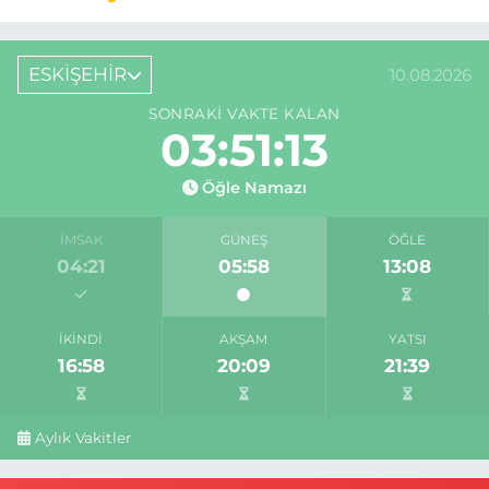
ESKİŞEHİR
10.08.2026
SONRAKI VAKTE KALAN
03:51:12
Öğle Namazı
İMSAK
GÜNEŞ
ÖĞLE
04:21
05:58
13:08
İKINDI
AKŞAM
YATSI
16:58
20:09
21:39
Aylık Vakitler