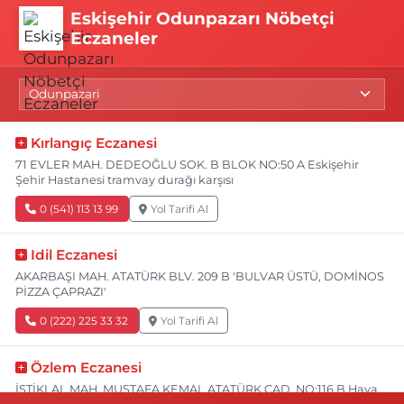
Eskişehir Odunpazarı Nöbetçi
Eczaneler
Kırlangıç Eczanesi
71 EVLER MAH. DEDEOĞLU SOK. B BLOK NO:50 A Eskişehir
Şehir Hastanesi tramvay durağı karşısı
0 (541) 113 13 99
Yol Tarifi Al
Idil Eczanesi
AKARBAŞI MAH. ATATÜRK BLV. 209 B 'BULVAR ÜSTÜ, DOMİNOS
PİZZA ÇAPRAZI'
0 (222) 225 33 32
Yol Tarifi Al
Özlem Eczanesi
İSTİKLAL MAH. MUSTAFA KEMAL ATATÜRK CAD. NO:116 B Hava