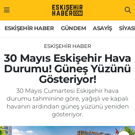
ESKİŞEHİR HABER
Gizlilik Politikası
Odunpazarı Hava Durumu
ESKİŞEHİR HABER
GÜNDEM
ASAYİŞ
SİYAS
GÜNDEM
Hakkımızda
Odunpazarı Trafik Yoğunluk Haritası
ESKİŞEHİR HABER
ASAYİŞ
İletişim
Süper Lig Puan Durumu ve Fikstür
30 Mayıs Eskişehir Hava
Durumu! Güneş Yüzünü
SİYASET
Künye
Tüm Manşetler
Gösteriyor!
EKONOMİ
Son Dakika Haberleri
30 Mayıs Cumartesi Eskişehir hava
durumu tahminine göre, yağışlı ve kapalı
SAĞLIK
Haber Arşivi
havanın ardından güneş yüzünü yeniden
gösteriyor.
EĞİTİM
SPOR