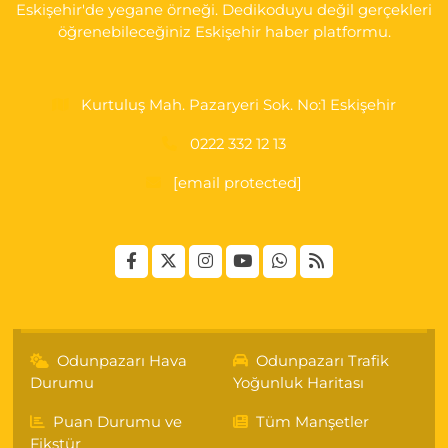
Eskişehir'de yegane örneği. Dedikoduyu değil gerçekleri
öğrenebileceğiniz Eskişehir haber platformu.
Kurtuluş Mah. Pazaryeri Sok. No:1 Eskişehir
0222 332 12 13
[email protected]
Odunpazarı Hava
Odunpazarı Trafik
Durumu
Yoğunluk Haritası
Puan Durumu ve
Tüm Manşetler
Fikstür