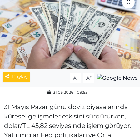
MAGAZİN
ESKİŞEHİRSPOR
Paylaş
-
+
A
A
31.05.2026 - 09:53
31 Mayıs Pazar günü döviz piyasalarında
küresel gelişmeler etkisini sürdürürken,
dolar/TL 45,82 seviyesinde işlem görüyor.
Yatırımcılar Fed politikaları ve Orta