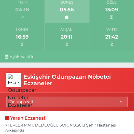
İMSAK
GÜNEŞ
ÖĞLE
04:18
05:56
13:09
İKINDI
AKŞAM
YATSI
16:59
20:11
21:42
Aylık Vakitler
Eskişehir Odunpazarı Nöbetçi
Eczaneler
Yaren Eczanesi
71 EVLER MAH. DEDEOĞLU SOK. NO:30 B Şehir Hastanesi
Arkasında