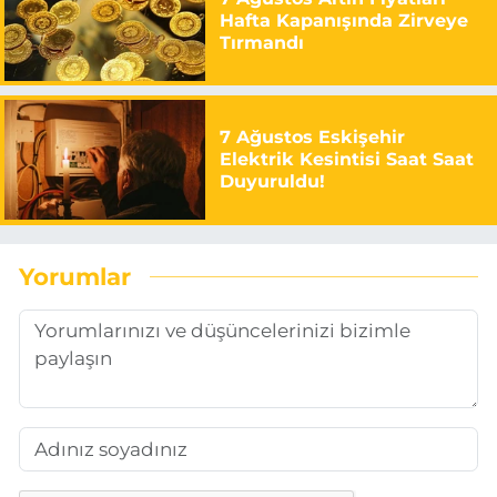
Hafta Kapanışında Zirveye
Tırmandı
7 Ağustos Eskişehir
Elektrik Kesintisi Saat Saat
Duyuruldu!
Yorumlar