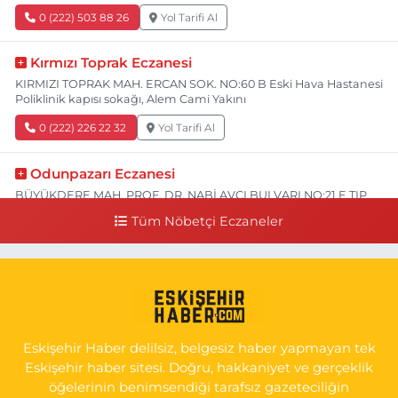
0 (222) 503 88 26
Yol Tarifi Al
Kırmızı Toprak Eczanesi
KIRMIZI TOPRAK MAH. ERCAN SOK. NO:60 B Eski Hava Hastanesi
Poliklinik kapısı sokağı, Alem Cami Yakını
0 (222) 226 22 32
Yol Tarifi Al
Odunpazarı Eczanesi
BÜYÜKDERE MAH. PROF. DR. NABİ AVCI BULVARI NO:21 E TIP
FAKÜLTESİ KARŞISI
Tüm Nöbetçi Eczaneler
0 (505) 506 26 00
Yol Tarifi Al
Serap Eczanesi
YENİDOĞAN MH.ŞEHİT SERKAN ÖZAYDIN CD.8 B ESKİ DEVLET
HAST. DOĞUMEVİ KARŞ.
Eskişehir Haber delilsiz, belgesiz haber yapmayan tek
0 (222) 237 75 17
Yol Tarifi Al
Eskişehir haber sitesi. Doğru, hakkaniyet ve gerçeklik
öğelerinin benimsendiği tarafsız gazeteciliğin