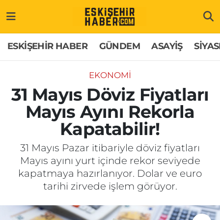
ESKİŞEHİR HABER
Gizlilik Politikası
Odunpazarı Hava Durumu
ESKİŞEHİR HABER
GÜNDEM
ASAYİŞ
SİYAS
GÜNDEM
Hakkımızda
Odunpazarı Trafik Yoğunluk Haritası
EKONOMİ
ASAYİŞ
İletişim
Süper Lig Puan Durumu ve Fikstür
31 Mayıs Döviz Fiyatları
Mayıs Ayını Rekorla
SİYASET
Künye
Tüm Manşetler
Kapatabilir!
EKONOMİ
Son Dakika Haberleri
31 Mayıs Pazar itibariyle döviz fiyatları
Mayıs ayını yurt içinde rekor seviyede
SAĞLIK
Haber Arşivi
kapatmaya hazırlanıyor. Dolar ve euro
tarihi zirvede işlem görüyor.
EĞİTİM
SPOR