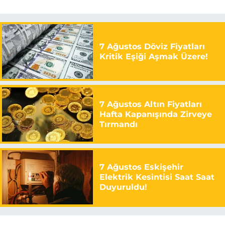
7 Ağustos Döviz Fiyatları
Kritik Eşiği Aşmak Üzere!
7 Ağustos Altın Fiyatları
Hafta Kapanışında Zirveye
Tırmandı
7 Ağustos Eskişehir
Elektrik Kesintisi Saat Saat
Duyuruldu!