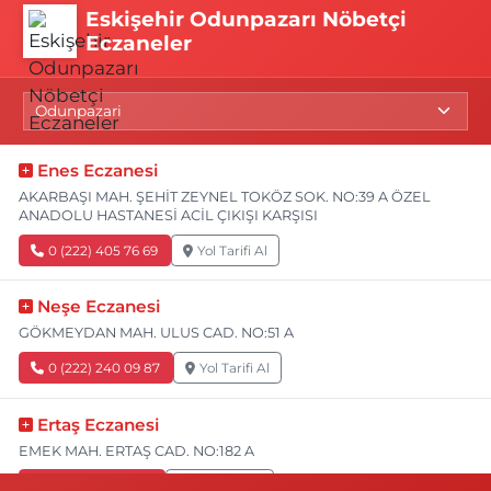
Eskişehir Odunpazarı Nöbetçi
Eczaneler
Enes Eczanesi
AKARBAŞI MAH. ŞEHİT ZEYNEL TOKÖZ SOK. NO:39 A ÖZEL
ANADOLU HASTANESİ ACİL ÇIKIŞI KARŞISI
0 (222) 405 76 69
Yol Tarifi Al
Neşe Eczanesi
GÖKMEYDAN MAH. ULUS CAD. NO:51 A
0 (222) 240 09 87
Yol Tarifi Al
Ertaş Eczanesi
EMEK MAH. ERTAŞ CAD. NO:182 A
0 (541) 531 74 48
Yol Tarifi Al