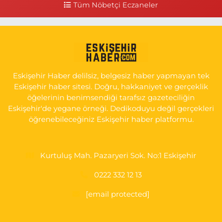
Tüm Nöbetçi Eczaneler
Seda Eczanesi
KIRMIZITOPRAK MH.ERCAN SK.NO:14 ESKİ ASKER HASTANESİ
YAN SOKAĞI POLİKLİNİK KAPISI TAM KARŞISI I
0 (222) 225 92 45
Yol Tarifi Al
Eskişehir Haber delilsiz, belgesiz haber yapmayan tek
Eskişehir haber sitesi. Doğru, hakkaniyet ve gerçeklik
öğelerinin benimsendiği tarafsız gazeteciliğin
Eskişehir'de yegane örneği. Dedikoduyu değil gerçekleri
öğrenebileceğiniz Eskişehir haber platformu.
Kurtuluş Mah. Pazaryeri Sok. No:1 Eskişehir
0222 332 12 13
[email protected]