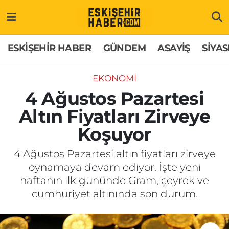
ESKİŞEHİR HABER
Gizlilik Politikası
Odunpazarı Hava Durumu
ESKİŞEHİR HABER
GÜNDEM
ASAYİŞ
SİYAS
GÜNDEM
Hakkımızda
Odunpazarı Trafik Yoğunluk Haritası
EKONOMİ
ASAYİŞ
İletişim
Süper Lig Puan Durumu ve Fikstür
4 Ağustos Pazartesi
Altın Fiyatları Zirveye
SİYASET
Künye
Tüm Manşetler
Koşuyor
EKONOMİ
Son Dakika Haberleri
4 Ağustos Pazartesi altın fiyatları zirveye
oynamaya devam ediyor. İşte yeni
SAĞLIK
Haber Arşivi
haftanın ilk gününde Gram, çeyrek ve
cumhuriyet altınında son durum.
EĞİTİM
SPOR