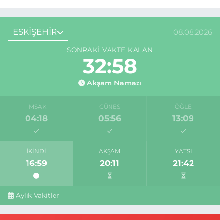
ESKİŞEHİR
08.08.2026
SONRAKI VAKTE KALAN
32:57
Akşam Namazı
İMSAK
GÜNEŞ
ÖĞLE
04:18
05:56
13:09
İKINDI
AKŞAM
YATSI
16:59
20:11
21:42
Aylık Vakitler