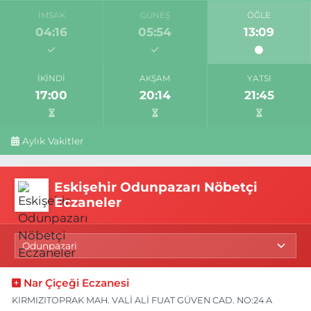
İMSAK
GÜNEŞ
ÖĞLE
04:16
05:54
13:09
İKINDI
AKŞAM
YATSI
17:00
20:14
21:45
Aylık Vakitler
Eskişehir Odunpazarı Nöbetçi
Eczaneler
Nar Çiçeği Eczanesi
KIRMIZITOPRAK MAH. VALİ ALİ FUAT GÜVEN CAD. NO:24 A