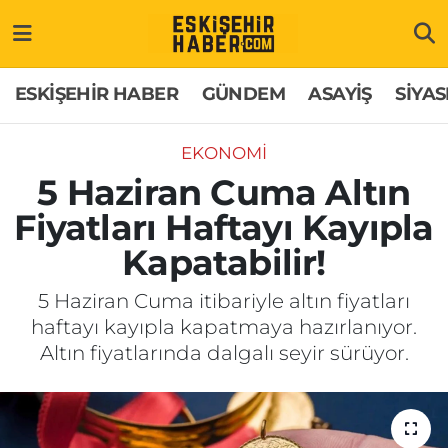
ESKİŞEHİR HABER
Gizlilik Politikası
Odunpazarı Hava Durumu
ESKİŞEHİR HABER
GÜNDEM
ASAYİŞ
SİYAS
GÜNDEM
Hakkımızda
Odunpazarı Trafik Yoğunluk Haritası
EKONOMİ
ASAYİŞ
İletişim
Süper Lig Puan Durumu ve Fikstür
5 Haziran Cuma Altın
Fiyatları Haftayı Kayıpla
SİYASET
Künye
Tüm Manşetler
Kapatabilir!
EKONOMİ
Son Dakika Haberleri
5 Haziran Cuma itibariyle altın fiyatları
haftayı kayıpla kapatmaya hazırlanıyor.
SAĞLIK
Haber Arşivi
Altın fiyatlarında dalgalı seyir sürüyor.
EĞİTİM
SPOR