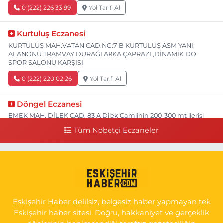
0 (222) 226 33 99
Yol Tarifi Al
Kurtuluş Eczanesi
KURTULUŞ MAH.VATAN CAD.NO:7 B KURTULUŞ ASM YANI,
ALANÖNÜ TRAMVAY DURAĞI ARKA ÇAPRAZI ,DİNAMİK DO
SPOR SALONU KARŞISI
0 (222) 220 02 26
Yol Tarifi Al
Döngel Eczanesi
EMEK MAH. DİLEK CAD. 83 A Dilek Camiinin 200-300 mt ilerisi
bim markete kadar sol tarafı
Tüm Nöbetçi Eczaneler
0 (222) 250 11 88
Yol Tarifi Al
Tepeoğlu Eczanesi
İSTİKLAL MAH. ŞAİR FUZULİ CAD. NO:35 A HAVA HASTANESİ
KARŞI KÖŞESİ ŞAİR FUZULİ AİLE SAĞLIĞI MERKEZİ KARŞISI
Eskişehir Haber delilsiz, belgesiz haber yapmayan tek
0 (222) 230 11 31
Yol Tarifi Al
Eskişehir haber sitesi. Doğru, hakkaniyet ve gerçeklik