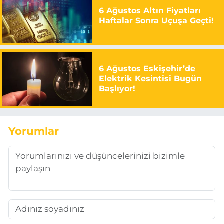
6 Ağustos Altın Fiyatları
Haftalar Sonra Uçuşa Geçti!
6 Ağustos Eskişehir’de
Elektrik Kesintisi Bugün
Başlıyor!
Yorumlar