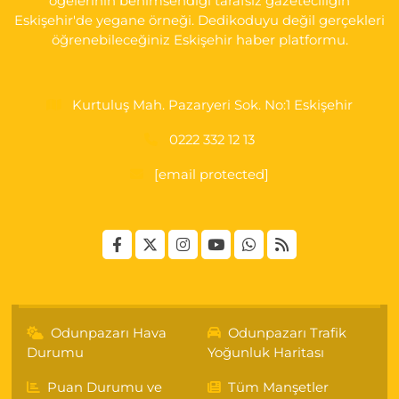
öğelerinin benimsendiği tarafsız gazeteciliğin
Eskişehir'de yegane örneği. Dedikoduyu değil gerçekleri
öğrenebileceğiniz Eskişehir haber platformu.
Kurtuluş Mah. Pazaryeri Sok. No:1 Eskişehir
0222 332 12 13
[email protected]
Odunpazarı Hava
Odunpazarı Trafik
Durumu
Yoğunluk Haritası
Puan Durumu ve
Tüm Manşetler