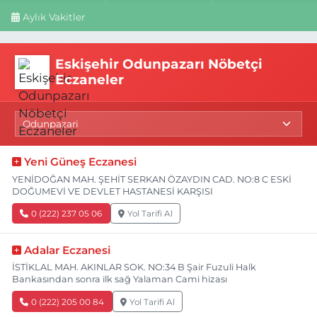
Aylık Vakitler
Eskişehir Odunpazarı Nöbetçi
Eczaneler
Yeni Güneş Eczanesi
YENİDOĞAN MAH. ŞEHİT SERKAN ÖZAYDIN CAD. NO:8 C ESKİ
DOĞUMEVİ VE DEVLET HASTANESİ KARŞISI
0 (222) 237 05 06
Yol Tarifi Al
Adalar Eczanesi
İSTİKLAL MAH. AKINLAR SOK. NO:34 B Şair Fuzuli Halk
Bankasından sonra ilk sağ Yalaman Cami hizası
0 (222) 205 00 84
Yol Tarifi Al