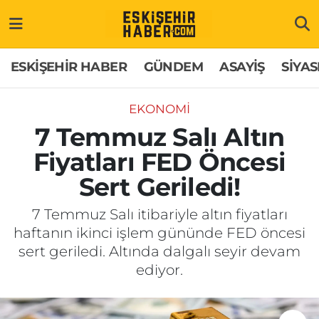
ESKİŞEHİR HABER
Gizlilik Politikası
Odunpazarı Hava Durumu
ESKİŞEHİR HABER
GÜNDEM
ASAYİŞ
SİYAS
GÜNDEM
Hakkımızda
Odunpazarı Trafik Yoğunluk Haritası
EKONOMİ
ASAYİŞ
İletişim
Süper Lig Puan Durumu ve Fikstür
7 Temmuz Salı Altın
Fiyatları FED Öncesi
SİYASET
Künye
Tüm Manşetler
Sert Geriledi!
EKONOMİ
Son Dakika Haberleri
7 Temmuz Salı itibariyle altın fiyatları
haftanın ikinci işlem gününde FED öncesi
SAĞLIK
Haber Arşivi
sert geriledi. Altında dalgalı seyir devam
ediyor.
EĞİTİM
SPOR