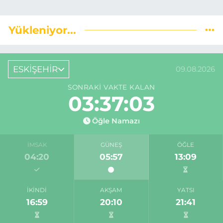
Yükleniyor...
ESKİŞEHİR
09.08.2026
SONRAKI VAKTE KALAN
03:37:03
Öğle Namazı
İMSAK
GÜNEŞ
ÖĞLE
04:20
05:57
13:09
İKINDI
AKŞAM
YATSI
16:59
20:10
21:41