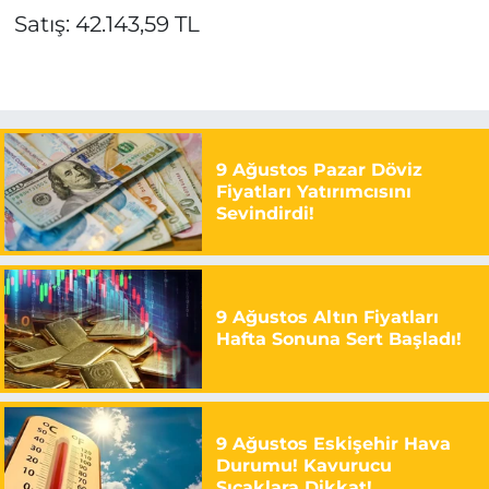
Satış: 42.143,59 TL
9 Ağustos Pazar Döviz
Fiyatları Yatırımcısını
Sevindirdi!
9 Ağustos Altın Fiyatları
Hafta Sonuna Sert Başladı!
9 Ağustos Eskişehir Hava
Durumu! Kavurucu
Sıcaklara Dikkat!