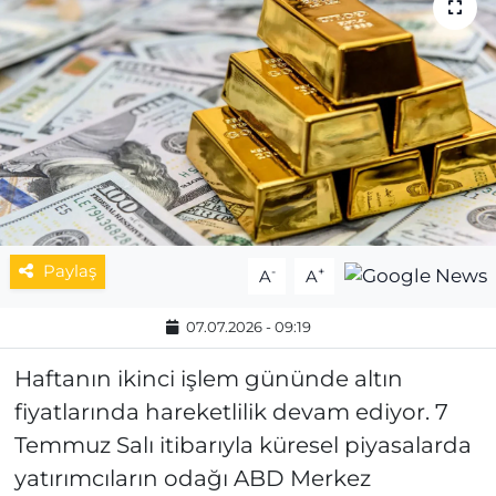
MAGAZİN
ESKİŞEHİRSPOR
Paylaş
-
+
A
A
07.07.2026 - 09:19
Haftanın ikinci işlem gününde altın
fiyatlarında hareketlilik devam ediyor. 7
Temmuz Salı itibarıyla küresel piyasalarda
yatırımcıların odağı ABD Merkez