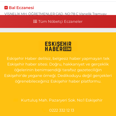
Bal Eczanesi
VİŞNELİK MH. ÖĞRETMENLER CAD. NO:78 C Vişnelik Tramvay
durağının 100 metre ilerisi (Çalışanlar Caddesine giderken),
Tüm Nöbetçi Eczaneler
NUH'UN GEMİSİ Veteriner Kliniğinin yanı,ı
0 (222) 225 50 00
Yol Tarifi Al
Selen Eczanesi
GÜLTEPE MAH. HALK CAD. NO:107 C
Eskişehir Haber delilsiz, belgesiz haber yapmayan tek
0 (222) 250 40 50
Yol Tarifi Al
Eskişehir haber sitesi. Doğru, hakkaniyet ve gerçeklik
öğelerinin benimsendiği tarafsız gazeteciliğin
Bizim Eczanesi
Eskişehir'de yegane örneği. Dedikoduyu değil gerçekleri
EMEK MAH. ERTAŞ CAD.NO:12 A Küçük Sanayi girişi Tarım Kredi
öğrenebileceğiniz Eskişehir haber platformu.
Koop. Market yanı
0 (222) 250 87 69
Yol Tarifi Al
Kurtuluş Mah. Pazaryeri Sok. No:1 Eskişehir
0222 332 12 13