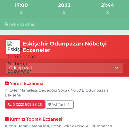
17:00
20:12
21:44
Aylık Vakitler
Eskişehir Odunpazarı Nöbetçi
Eczaneler
Yaren Eczanesi
71 Evler Mahallesi, Dedeoğlu Sokak No:30 B Odunpazarı
Eskişehir
0 (222) 503 88 26
Yol Tarifi Al
Kırmızı Toprak Eczanesi
Kırmızı Toprak Mahallesi, Ercan Sokak No:45 A Odunpazarı