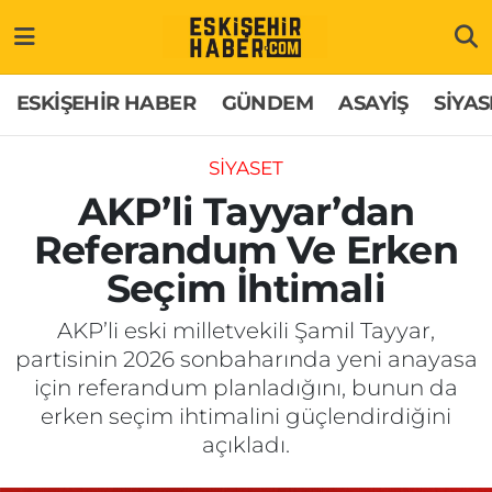
ESKİŞEHİR HABER
Gizlilik Politikası
Odunpazarı Hava Durumu
ESKİŞEHİR HABER
GÜNDEM
ASAYİŞ
SİYAS
GÜNDEM
Hakkımızda
Odunpazarı Trafik Yoğunluk Haritası
SİYASET
ASAYİŞ
İletişim
Süper Lig Puan Durumu ve Fikstür
AKP’li Tayyar’dan
Referandum Ve Erken
SİYASET
Künye
Tüm Manşetler
Seçim İhtimali
EKONOMİ
Son Dakika Haberleri
AKP’li eski milletvekili Şamil Tayyar,
partisinin 2026 sonbaharında yeni anayasa
SAĞLIK
Haber Arşivi
için referandum planladığını, bunun da
erken seçim ihtimalini güçlendirdiğini
EĞİTİM
açıkladı.
SPOR