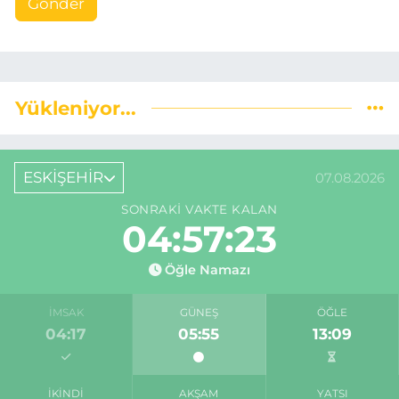
Gönder
Yükleniyor...
ESKİŞEHİR
07.08.2026
SONRAKI VAKTE KALAN
04:57:22
Öğle Namazı
İMSAK
GÜNEŞ
ÖĞLE
04:17
05:55
13:09
İKINDI
AKŞAM
YATSI