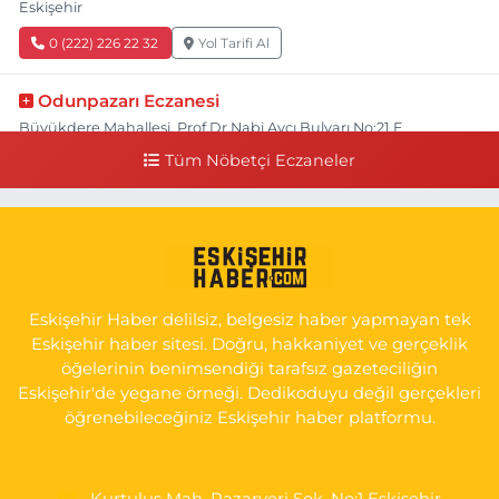
Eskişehir
0 (222) 226 22 32
Yol Tarifi Al
Odunpazarı Eczanesi
Büyükdere Mahallesi, Prof.Dr.Nabi Avcı Bulvarı No:21 E
Odunpazarı Eskişehir
Tüm Nöbetçi Eczaneler
0 (505) 506 26 00
Yol Tarifi Al
Serap Eczanesi
Yenidoğan Mahallesi, Şehit Serkan Özaydın Caddesi No:8 B
Odunpazarı Eskişehir
Eskişehir Haber delilsiz, belgesiz haber yapmayan tek
0 (222) 237 75 17
Yol Tarifi Al
Eskişehir haber sitesi. Doğru, hakkaniyet ve gerçeklik
öğelerinin benimsendiği tarafsız gazeteciliğin
Eskişehir'de yegane örneği. Dedikoduyu değil gerçekleri
öğrenebileceğiniz Eskişehir haber platformu.