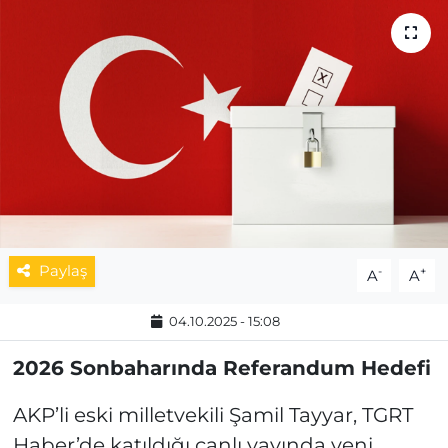
MAGAZİN
ESKİŞEHİRSPOR
Paylaş
-
+
A
A
04.10.2025 - 15:08
2026 Sonbaharında Referandum Hedefi
AKP’li eski milletvekili Şamil Tayyar, TGRT
Haber’de katıldığı canlı yayında yeni