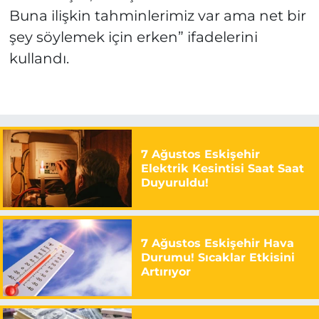
Buna ilişkin tahminlerimiz var ama net bir
şey söylemek için erken” ifadelerini
kullandı.
7 Ağustos Eskişehir
Elektrik Kesintisi Saat Saat
Duyuruldu!
7 Ağustos Eskişehir Hava
Durumu! Sıcaklar Etkisini
Artırıyor