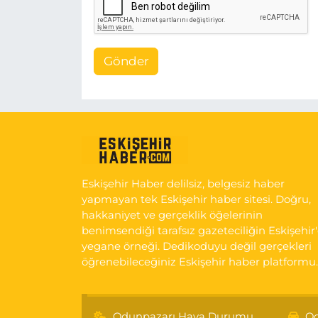
Gönder
Eskişehir Haber delilsiz, belgesiz haber
yapmayan tek Eskişehir haber sitesi. Doğru,
hakkaniyet ve gerçeklik öğelerinin
benimsendiği tarafsız gazeteciliğin Eskişehir
yegane örneği. Dedikoduyu değil gerçekleri
öğrenebileceğiniz Eskişehir haber platformu.
Odunpazarı Hava Durumu
Od