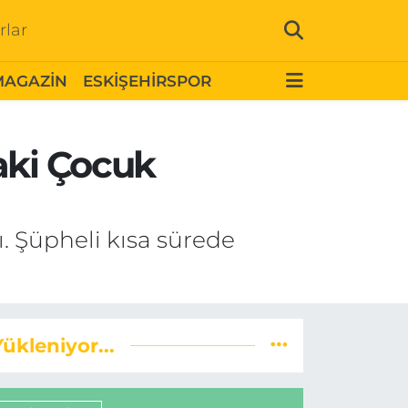
rlar
MAGAZİN
ESKİŞEHİRSPOR
aki Çocuk
dı. Şüpheli kısa sürede
Yükleniyor...