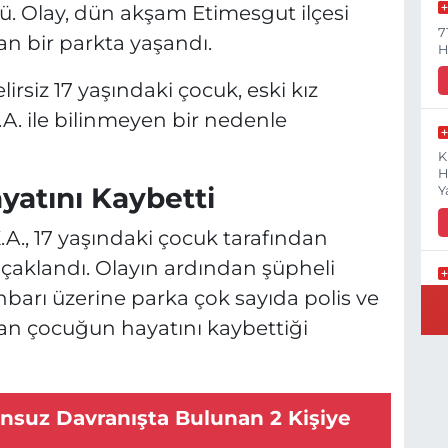
ü. Olay, dün akşam Etimesgut ilçesi
7
n bir parkta yaşandı.
H
lirsiz 17 yaşındaki çocuk, eski kız
. ile bilinmeyen bir nedenle
K
H
yatını Kaybetti
Y
A., 17 yaşındaki çocuk tarafından
ıçaklandı. Olayın ardından şüpheli
hbarı üzerine parka çok sayıda polis ve
B
N
anan çocuğun hayatını kaybettiği
nsuz Davranışta Bulunan 2 Kişiye
Y
E