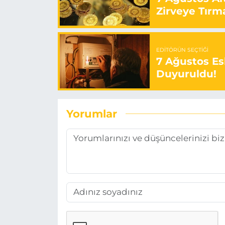
Zirveye Tırm
EDITÖRÜN SEÇTIĞI
7 Ağustos Esk
Duyuruldu!
Yorumlar