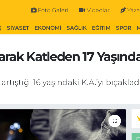
Foto Galeri
Videolar
Yaza
Ş
SİYASET
EKONOMİ
SAĞLIK
EĞİTİM
SPOR
arak Katleden 17 Yaşınd
artıştığı 16 yaşındaki K.A.’yı bıçakla