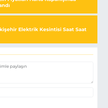
andı
işehir Elektrik Kesintisi Saat Saat