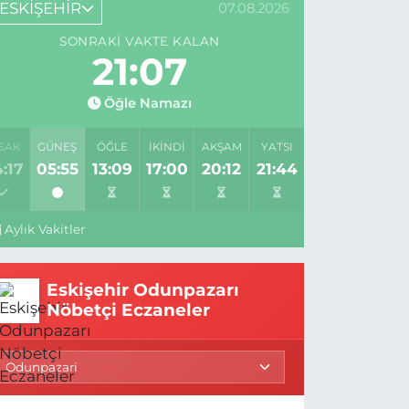
ESKİŞEHİR
07.08.2026
SONRAKI VAKTE KALAN
21:06
Öğle Namazı
SAK
GÜNEŞ
ÖĞLE
İKINDI
AKŞAM
YATSI
:17
05:55
13:09
17:00
20:12
21:44
Aylık Vakitler
Eskişehir Odunpazarı
Nöbetçi Eczaneler