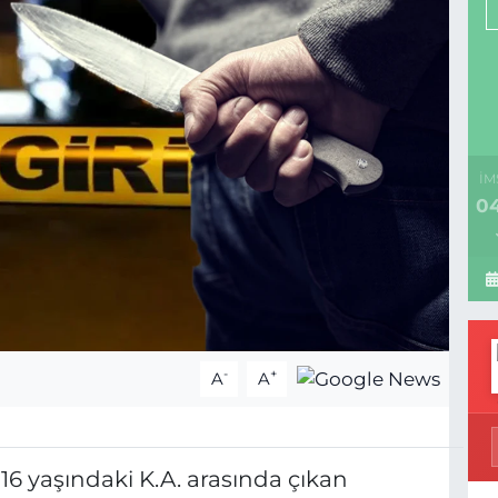
İM
04
-
+
A
A
 16 yaşındaki K.A. arasında çıkan