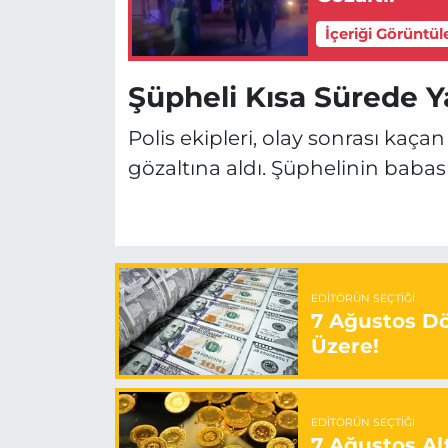
İçeriği Görüntül
Şüpheli Kısa Sürede Y
Polis ekipleri, olay sonrası kaça
gözaltına aldı. Şüphelinin babası
EDITÖRÜN SEÇTIĞI
7 Ağustos Döv
Üzere!
EDITÖRÜN SEÇTIĞI
7 Ağustos Alt