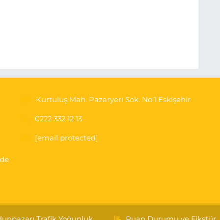
Kurtuluş Mah. Pazaryeri Sok. No:1 Eskişehir
0222 332 12 13
[email protected]
'de
unpazarı Trafik Yoğunluk
Puan Durumu ve Fikstür