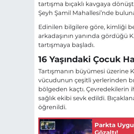
tartışma bıçaklı kavgaya dönüşt
Şeyh Şamil Mahallesi’nde buluna
Edinilen bilgilere göre, kimliği be
arkadaşının yanında gördüğü K.A
tartışmaya başladı.
16 Yaşındaki Çocuk Ha
Tartışmanın büyümesi üzerine K.
vücudunun çeşitli yerlerinden b
bölgeden kaçtı. Çevredekilerin i
sağlık ekibi sevk edildi. Bıçakl
öğrenildi.
Parkta Uygu
Gözaltı!