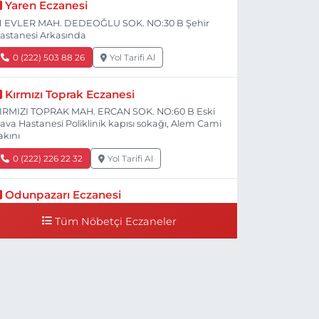
Yaren Eczanesi
1 EVLER MAH. DEDEOĞLU SOK. NO:30 B Şehir
astanesi Arkasında
0 (222) 503 88 26
Yol Tarifi Al
Kırmızı Toprak Eczanesi
IRMIZI TOPRAK MAH. ERCAN SOK. NO:60 B Eski
ava Hastanesi Poliklinik kapısı sokağı, Alem Cami
akını
0 (222) 226 22 32
Yol Tarifi Al
Odunpazarı Eczanesi
ÜYÜKDERE MAH. PROF. DR. NABİ AVCI BULVARI
Tüm Nöbetçi Eczaneler
O:21 E TIP FAKÜLTESİ KARŞISI
0 (505) 506 26 00
Yol Tarifi Al
Serap Eczanesi
ENİDOĞAN MH.ŞEHİT SERKAN ÖZAYDIN CD.8 B
SKİ DEVLET HAST. DOĞUMEVİ KARŞ.