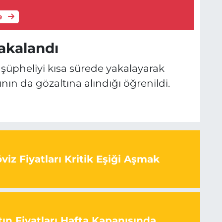
e
akalandı
n şüpheliyi kısa sürede yakalayarak
nın da gözaltına alındığı öğrenildi.
iz Fiyatları Kritik Eşiği Aşmak
ın Fiyatları Hafta Kapanışında