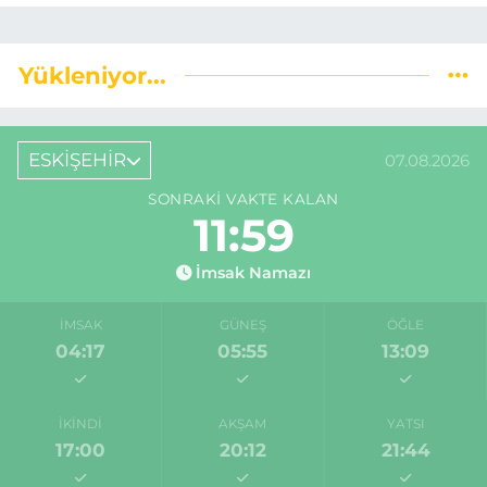
Yükleniyor...
ESKİŞEHİR
07.08.2026
SONRAKI VAKTE KALAN
11:58
İmsak Namazı
İMSAK
GÜNEŞ
ÖĞLE
04:17
05:55
13:09
İKINDI
AKŞAM
YATSI
17:00
20:12
21:44