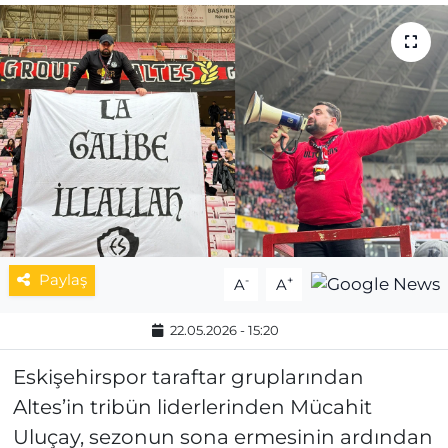
MAGAZİN
ESKİŞEHİRSPOR
Paylaş
-
+
A
A
22.05.2026 - 15:20
Eskişehirspor taraftar gruplarından
Altes’in tribün liderlerinden Mücahit
Uluçay, sezonun sona ermesinin ardından