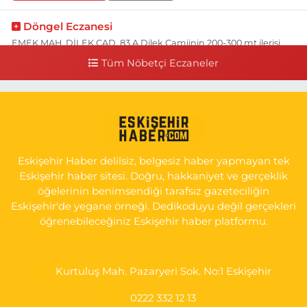
Döngel Eczanesi
EMEK MAH. DİLEK CAD. 83 A Dilek Camiinin 200-300 mt ilerisi
bim markete kadar sol tarafı
Tüm Nöbetçi Eczaneler
0 (222) 250 11 88
Yol Tarifi Al
Tepeoğlu Eczanesi
İSTİKLAL MAH. ŞAİR FUZULİ CAD. NO:35 A HAVA HASTANESİ
KARŞI KÖŞESİ ŞAİR FUZULİ AİLE SAĞLIĞI MERKEZİ KARŞISI
Eskişehir Haber delilsiz, belgesiz haber yapmayan tek
0 (222) 230 11 31
Yol Tarifi Al
Eskişehir haber sitesi. Doğru, hakkaniyet ve gerçeklik
öğelerinin benimsendiği tarafsız gazeteciliğin
Eskişehir'de yegane örneği. Dedikoduyu değil gerçekleri
öğrenebileceğiniz Eskişehir haber platformu.
Kurtuluş Mah. Pazaryeri Sok. No:1 Eskişehir
0222 332 12 13