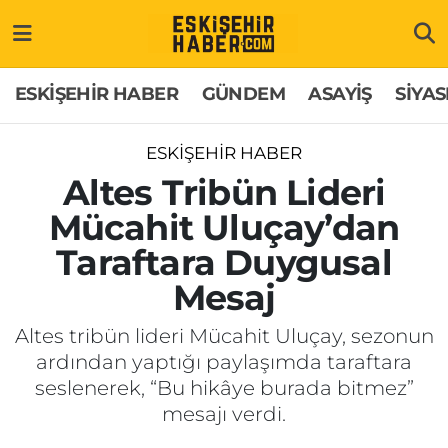
ESKİŞEHİR HABER
Gizlilik Politikası
Odunpazarı Hava Durumu
ESKİŞEHİR HABER
GÜNDEM
ASAYİŞ
SİYAS
GÜNDEM
Hakkımızda
Odunpazarı Trafik Yoğunluk Haritası
ESKİŞEHİR HABER
ASAYİŞ
İletişim
Süper Lig Puan Durumu ve Fikstür
Altes Tribün Lideri
Mücahit Uluçay’dan
SİYASET
Künye
Tüm Manşetler
Taraftara Duygusal
EKONOMİ
Son Dakika Haberleri
Mesaj
SAĞLIK
Haber Arşivi
Altes tribün lideri Mücahit Uluçay, sezonun
ardından yaptığı paylaşımda taraftara
EĞİTİM
seslenerek, “Bu hikâye burada bitmez”
mesajı verdi.
SPOR