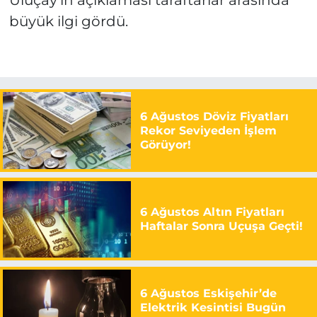
Uluçay’ın açıklaması taraftarlar arasında
büyük ilgi gördü.
6 Ağustos Döviz Fiyatları
Rekor Seviyeden İşlem
Görüyor!
6 Ağustos Altın Fiyatları
Haftalar Sonra Uçuşa Geçti!
6 Ağustos Eskişehir’de
Elektrik Kesintisi Bugün