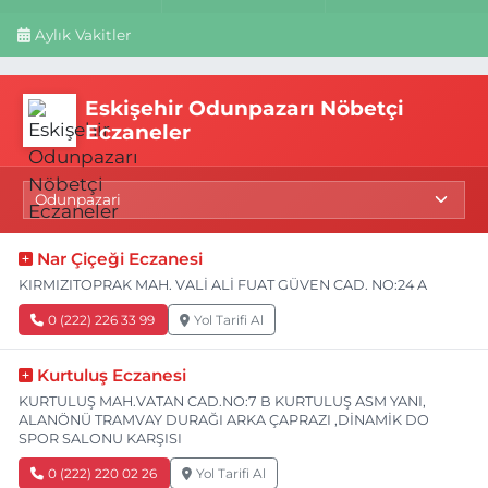
Aylık Vakitler
Eskişehir Odunpazarı Nöbetçi
Eczaneler
Nar Çiçeği Eczanesi
KIRMIZITOPRAK MAH. VALİ ALİ FUAT GÜVEN CAD. NO:24 A
0 (222) 226 33 99
Yol Tarifi Al
Kurtuluş Eczanesi
KURTULUŞ MAH.VATAN CAD.NO:7 B KURTULUŞ ASM YANI,
ALANÖNÜ TRAMVAY DURAĞI ARKA ÇAPRAZI ,DİNAMİK DO
SPOR SALONU KARŞISI
0 (222) 220 02 26
Yol Tarifi Al