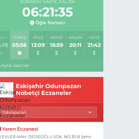
SONRAKI VAKTE KALAN
06:21:34
Öğle Namazı
SAK
GÜNEŞ
ÖĞLE
İKINDI
AKŞAM
YATSI
:18
05:56
13:09
16:59
20:11
21:42
Aylık Vakitler
Eskişehir Odunpazarı
Nöbetçi Eczaneler
Yaren Eczanesi
1 EVLER MAH. DEDEOĞLU SOK. NO:30 B Şehir