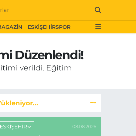
rlar
MAGAZİN
ESKİŞEHİRSPOR
imi Düzenlendi!
timi verildi. Eğitim
Yükleniyor...
ESKİŞEHİR
08.08.2026