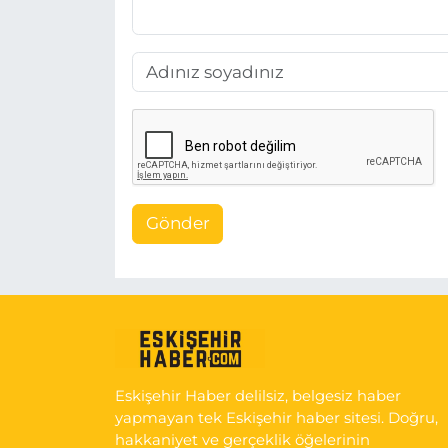
Gönder
Eskişehir Haber delilsiz, belgesiz haber
yapmayan tek Eskişehir haber sitesi. Doğru,
hakkaniyet ve gerçeklik öğelerinin