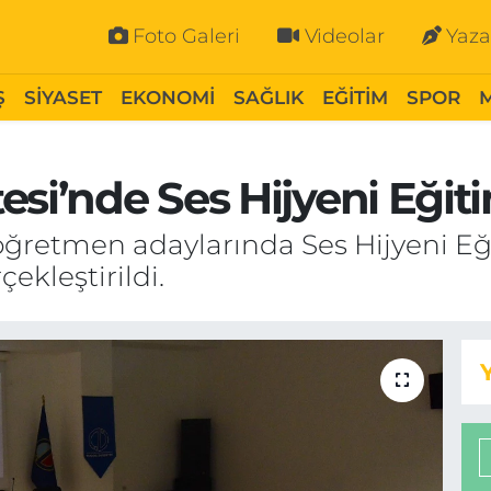
Foto Galeri
Videolar
Yaza
Ş
SİYASET
EKONOMİ
SAĞLIK
EĞİTİM
SPOR
esi’nde Ses Hijyeni Eğit
öğretmen adaylarında Ses Hijyeni Eği
çekleştirildi.