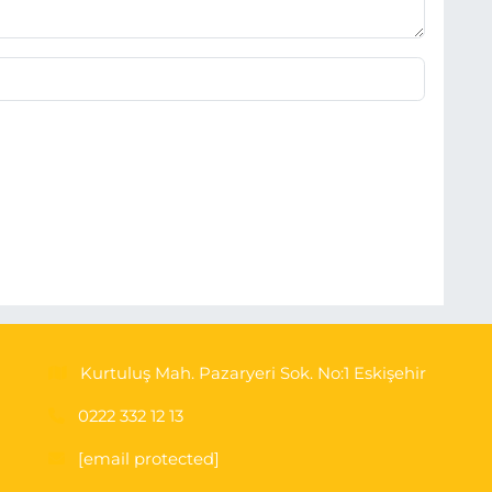
Kurtuluş Mah. Pazaryeri Sok. No:1 Eskişehir
0222 332 12 13
[email protected]