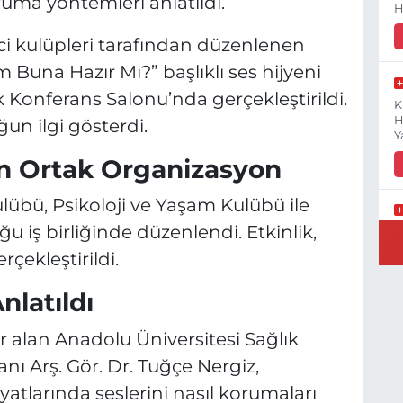
ruma yöntemleri anlatıldı.
H
i kulüpleri tarafından düzenlenen
Buna Hazır Mı?” başlıklı ses hijyeni
k Konferans Salonu’nda gerçekleştirildi.
K
H
n ilgi gösterdi.
Y
n Ortak Organizasyon
übü, Psikoloji ve Yaşam Kulübü ile
u iş birliğinde düzenlendi. Etkinlik,
B
N
ekleştirildi.
nlatıldı
 alan Anadolu Üniversitesi Sağlık
Y
E
nı Arş. Gör. Dr. Tuğçe Nergiz,
tlarında seslerini nasıl korumaları