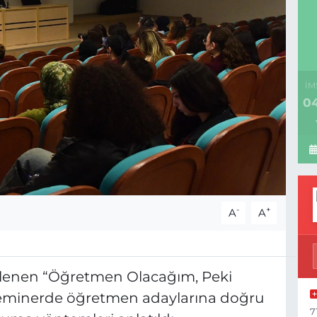
İM
04
-
+
A
A
nlenen “Öğretmen Olacağım, Peki
 seminerde öğretmen adaylarına doğru
7