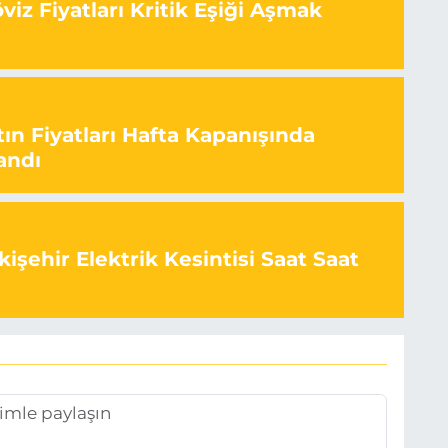
iz Fiyatları Kritik Eşiği Aşmak
ın Fiyatları Hafta Kapanışında
andı
işehir Elektrik Kesintisi Saat Saat