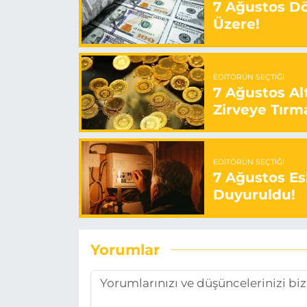
7 Ağustos Döv
Üzere!
EDITÖRÜN SEÇTIĞI
7 Ağustos Alt
Zirveye Tırm
EDITÖRÜN SEÇTIĞI
7 Ağustos Esk
Duyuruldu!
Yorumlar