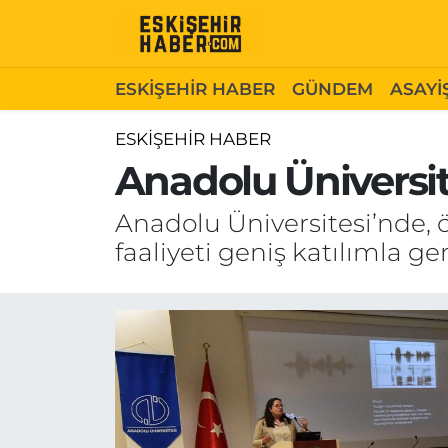
ESKİŞEHİR HABER
Gizlilik Politikası
Odunpazarı Hava Durumu
ESKİŞEHİR HABER
GÜNDEM
ASAYİ
GÜNDEM
Hakkımızda
Odunpazarı Trafik Yoğunluk Haritası
ESKİŞEHİR HABER
Anadolu Üniversit
ASAYİŞ
İletişim
Süper Lig Puan Durumu ve Fikstür
Anadolu Üniversitesi’nde, 
SİYASET
Künye
Tüm Manşetler
faaliyeti geniş katılımla ger
EKONOMİ
Son Dakika Haberleri
SAĞLIK
Haber Arşivi
EĞİTİM
SPOR