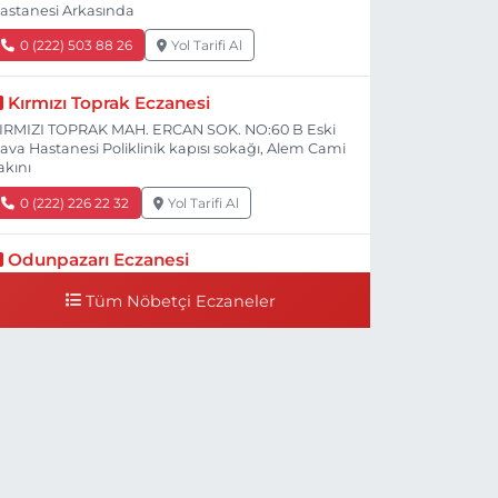
astanesi Arkasında
0 (222) 503 88 26
Yol Tarifi Al
Kırmızı Toprak Eczanesi
IRMIZI TOPRAK MAH. ERCAN SOK. NO:60 B Eski
ava Hastanesi Poliklinik kapısı sokağı, Alem Cami
akını
0 (222) 226 22 32
Yol Tarifi Al
Odunpazarı Eczanesi
ÜYÜKDERE MAH. PROF. DR. NABİ AVCI BULVARI
Tüm Nöbetçi Eczaneler
O:21 E TIP FAKÜLTESİ KARŞISI
0 (505) 506 26 00
Yol Tarifi Al
Serap Eczanesi
ENİDOĞAN MH.ŞEHİT SERKAN ÖZAYDIN CD.8 B
SKİ DEVLET HAST. DOĞUMEVİ KARŞ.
0 (222) 237 75 17
Yol Tarifi Al