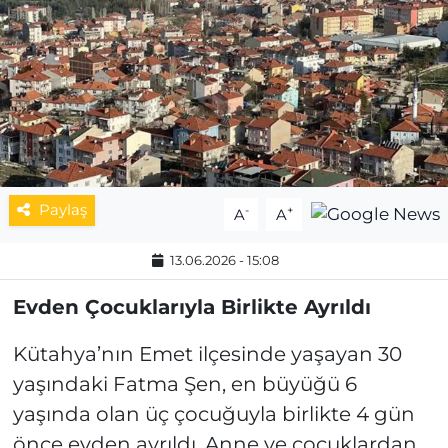
MAGAZİN
ESKİŞEHİRSPOR
Paylaş
-
+
A
A
13.06.2026 - 15:08
Evden Çocuklarıyla Birlikte Ayrıldı
Kütahya’nın Emet ilçesinde yaşayan 30
yaşındaki Fatma Şen, en büyüğü 6
yaşında olan üç çocuğuyla birlikte 4 gün
önce evden ayrıldı. Anne ve çocuklardan