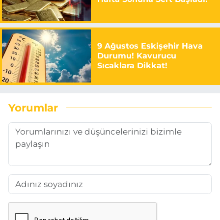
9 Ağustos Eskişehir Hava
Durumu! Kavurucu
Sıcaklara Dikkat!
Yorumlar