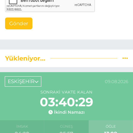
Gönder
Yükleniyor...
ESKİŞEHİR
09.08.2026
SONRAKI VAKTE KALAN
03:40:28
İkindi Namazı
İMSAK
GÜNEŞ
ÖĞLE