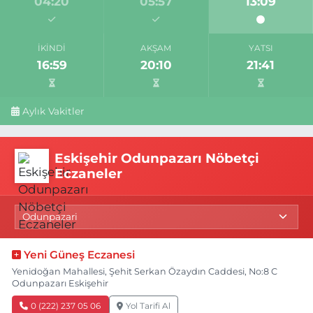
04:20
05:57
13:09
İKINDI
AKŞAM
YATSI
16:59
20:10
21:41
Aylık Vakitler
Eskişehir Odunpazarı Nöbetçi
Eczaneler
Yeni Güneş Eczanesi
Yenidoğan Mahallesi, Şehit Serkan Özaydın Caddesi, No:8 C
Odunpazarı Eskişehir
0 (222) 237 05 06
Yol Tarifi Al