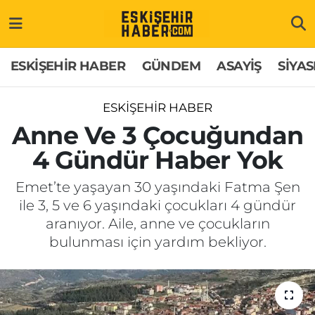
ESKİŞEHİR HABER
Gizlilik Politikası
Odunpazarı Hava Durumu
ESKİŞEHİR HABER
GÜNDEM
ASAYİŞ
SİYAS
GÜNDEM
Hakkımızda
Odunpazarı Trafik Yoğunluk Haritası
ESKİŞEHİR HABER
ASAYİŞ
İletişim
Süper Lig Puan Durumu ve Fikstür
Anne Ve 3 Çocuğundan
4 Gündür Haber Yok
SİYASET
Künye
Tüm Manşetler
Emet’te yaşayan 30 yaşındaki Fatma Şen
EKONOMİ
Son Dakika Haberleri
ile 3, 5 ve 6 yaşındaki çocukları 4 gündür
aranıyor. Aile, anne ve çocukların
SAĞLIK
Haber Arşivi
bulunması için yardım bekliyor.
EĞİTİM
SPOR