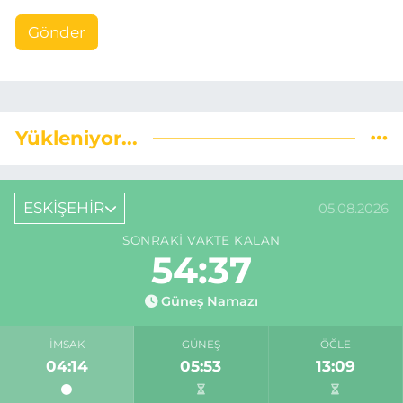
Gönder
Yükleniyor...
ESKİŞEHİR
05.08.2026
SONRAKI VAKTE KALAN
54:36
Güneş Namazı
İMSAK
GÜNEŞ
ÖĞLE
04:14
05:53
13:09