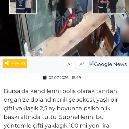
MAGAZİN
ESKİŞEHİRSPOR
Paylaş
-
+
A
A
02.07.2026 - 15:49
Bursa’da kendilerini polis olarak tanıtan
organize dolandırıcılık şebekesi, yaşlı bir
çifti yaklaşık 2,5 ay boyunca psikolojik
baskı altında tuttu. Şüphelilerin, bu
yöntemle çifti yaklaşık 100 milyon lira