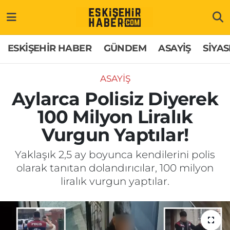
ESKİŞEHİR HABER
Gizlilik Politikası
Odunpazarı Hava Durumu
ESKİŞEHİR HABER
GÜNDEM
ASAYİŞ
SİYAS
GÜNDEM
Hakkımızda
Odunpazarı Trafik Yoğunluk Haritası
ASAYİŞ
ASAYİŞ
İletişim
Süper Lig Puan Durumu ve Fikstür
Aylarca Polisiz Diyerek
100 Milyon Liralık
SİYASET
Künye
Tüm Manşetler
Vurgun Yaptılar!
EKONOMİ
Son Dakika Haberleri
Yaklaşık 2,5 ay boyunca kendilerini polis
olarak tanıtan dolandırıcılar, 100 milyon
SAĞLIK
Haber Arşivi
liralık vurgun yaptılar.
EĞİTİM
SPOR