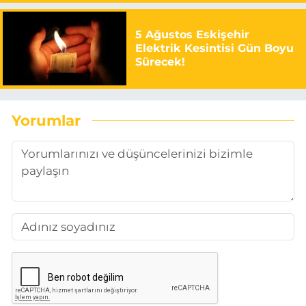
5 Ağustos Eskişehir
Elektrik Kesintisi Gün Boyu
Sürecek!
Yorumlar