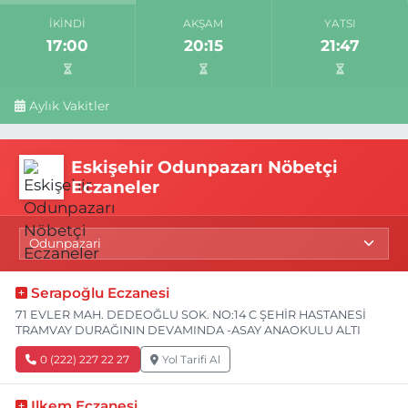
İKINDI
AKŞAM
YATSI
17:00
20:15
21:47
Aylık Vakitler
Eskişehir Odunpazarı Nöbetçi
Eczaneler
Serapoğlu Eczanesi
71 EVLER MAH. DEDEOĞLU SOK. NO:14 C ŞEHİR HASTANESİ
TRAMVAY DURAĞININ DEVAMINDA -ASAY ANAOKULU ALTI
0 (222) 227 22 27
Yol Tarifi Al
Ilkem Eczanesi