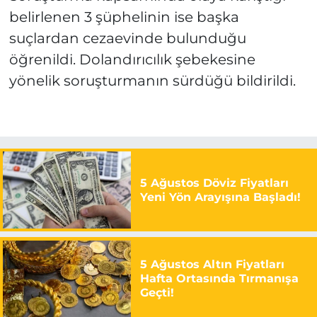
belirlenen 3 şüphelinin ise başka
suçlardan cezaevinde bulunduğu
öğrenildi. Dolandırıcılık şebekesine
yönelik soruşturmanın sürdüğü bildirildi.
5 Ağustos Döviz Fiyatları
Yeni Yön Arayışına Başladı!
5 Ağustos Altın Fiyatları
Hafta Ortasında Tırmanışa
Geçti!