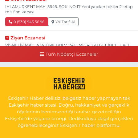
IHLAMURKENT MAH. 5646. SOK. NO:17 Yeni yapılan tokiler 2. etap
mis fırın karşısı
0 (530) 943 56 96
Yol Tarifi Al
Zişan Eczanesi
VİŞNELİK MAH. ATATÜRK BULV. 74 D MİGROSU GEÇİNCE, HACI
HASANOĞLU BAKLAVACI VE PİNO YANI
Tüm Nöbetçi Eczaneler
0 (222) 226 60 93
Yol Tarifi Al
Atasoy Eczanesi
KIRMIZITOPRAK MAH.ERCAN SOK. NO:14 C ESKİ HAVA
HASTANESİ POLİKLİNİK KAPISI KARŞISI
Eskişehir Haber delilsiz, belgesiz haber yapmayan tek
0 (222) 240 55 11
Yol Tarifi Al
Eskişehir haber sitesi. Doğru, hakkaniyet ve gerçeklik
öğelerinin benimsendiği tarafsız gazeteciliğin
Eskişehir'de yegane örneği. Dedikoduyu değil gerçekleri
öğrenebileceğiniz Eskişehir haber platformu.