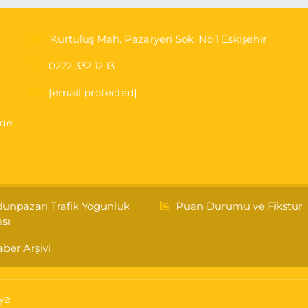
Kurtuluş Mah. Pazaryeri Sok. No:1 Eskişehir
0222 332 12 13
[email protected]
'de
unpazarı Trafik Yoğunluk
Puan Durumu ve Fikstür
ası
ber Arşivi
ye