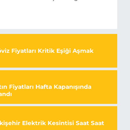
iz Fiyatları Kritik Eşiği Aşmak
ın Fiyatları Hafta Kapanışında
andı
işehir Elektrik Kesintisi Saat Saat