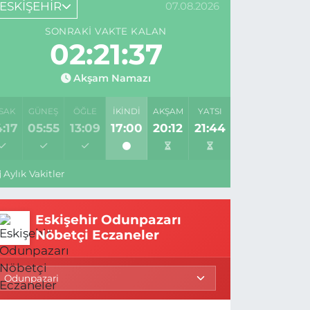
ESKİŞEHİR
07.08.2026
SONRAKI VAKTE KALAN
02:21:36
Akşam Namazı
SAK
GÜNEŞ
ÖĞLE
İKINDI
AKŞAM
YATSI
:17
05:55
13:09
17:00
20:12
21:44
Aylık Vakitler
Eskişehir Odunpazarı
Nöbetçi Eczaneler