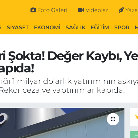
Foto Galeri
Videolar
Yaza
Ş
SİYASET
EKONOMİ
SAĞLIK
EĞİTİM
SPOR
i Şokta! Değer Kaybı, Y
apıda!
ğı 1 milyar dolarlık yatırımının askıy
 Rekor ceza ve yaptırımlar kapıda.