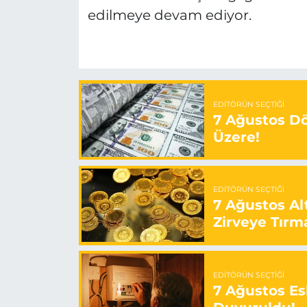
edilmeye devam ediyor.
EDITÖRÜN SEÇTIĞI
7 Ağustos Döv
Üzere!
EDITÖRÜN SEÇTIĞI
7 Ağustos Alt
Zirveye Tırm
EDITÖRÜN SEÇTIĞI
7 Ağustos Esk