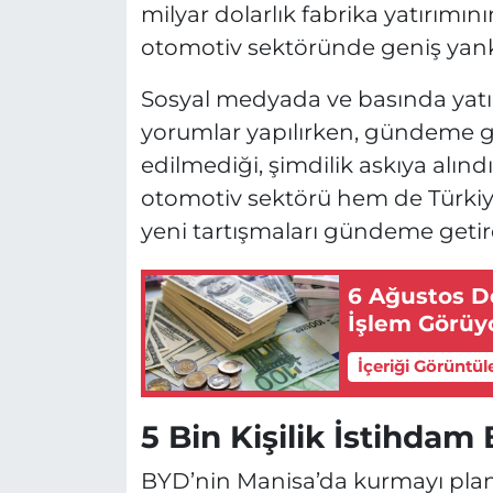
milyar dolarlık fabrika yatırımını
otomotiv sektöründe geniş yank
Sosyal medyada ve basında yatı
yorumlar yapılırken, gündeme ge
edilmediği, şimdilik askıya alınd
otomotiv sektörü hem de Türkiye’
yeni tartışmaları gündeme getir
6 Ağustos Dö
İşlem Görüy
İçeriği Görüntül
5 Bin Kişilik İstihdam
BYD’nin Manisa’da kurmayı planla