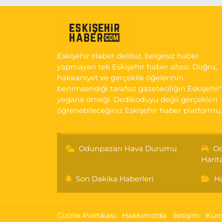
Eskişehir Haber delilsiz, belgesiz haber
yapmayan tek Eskişehir haber sitesi. Doğru,
hakkaniyet ve gerçeklik öğelerinin
benimsendiği tarafsız gazeteciliğin Eskişehir
yegane örneği. Dedikoduyu değil gerçekleri
öğrenebileceğiniz Eskişehir haber platformu.
Odunpazarı Hava Durumu
Od
Harit
Son Dakika Haberleri
Ha
Gizlilik Politikası
Hakkımızda
İletişim
Kün