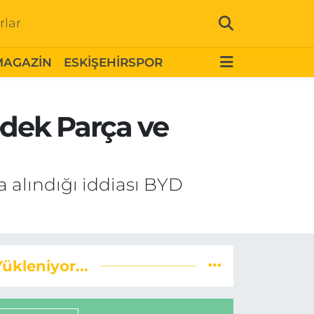
rlar
MAGAZİN
ESKİŞEHİRSPOR
edek Parça ve
a alındığı iddiası BYD
Yükleniyor...