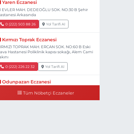
Yaren Eczanesi
1 EVLER MAH. DEDEOĞLU SOK. NO:30 B Şehir
astanesi Arkasında
0 (222) 503 88 26
Yol Tarifi Al
Kırmızı Toprak Eczanesi
IRMIZI TOPRAK MAH. ERCAN SOK. NO:60 B Eski
ava Hastanesi Poliklinik kapısı sokağı, Alem Cami
akını
0 (222) 226 22 32
Yol Tarifi Al
Odunpazarı Eczanesi
ÜYÜKDERE MAH. PROF. DR. NABİ AVCI BULVARI
Tüm Nöbetçi Eczaneler
O:21 E TIP FAKÜLTESİ KARŞISI
0 (505) 506 26 00
Yol Tarifi Al
Serap Eczanesi
ENİDOĞAN MH.ŞEHİT SERKAN ÖZAYDIN CD.8 B
SKİ DEVLET HAST. DOĞUMEVİ KARŞ.