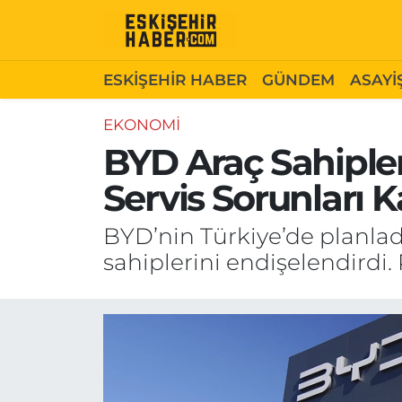
ESKİŞEHİR HABER
Gizlilik Politikası
Odunpazarı Hava Durumu
ESKİŞEHİR HABER
GÜNDEM
ASAYİ
GÜNDEM
Hakkımızda
Odunpazarı Trafik Yoğunluk Haritası
EKONOMİ
BYD Araç Sahipler
ASAYİŞ
İletişim
Süper Lig Puan Durumu ve Fikstür
Servis Sorunları K
SİYASET
Künye
Tüm Manşetler
BYD’nin Türkiye’de planladı
EKONOMİ
Son Dakika Haberleri
sahiplerini endişelendirdi.
SAĞLIK
Haber Arşivi
EĞİTİM
SPOR