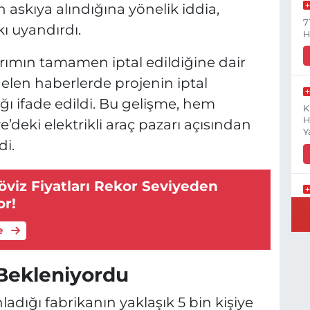
n askıya alındığına yönelik iddia,
7
ı uyandırdı.
H
rımın tamamen iptal edildiğine dair
len haberlerde projenin iptal
ığı ifade edildi. Bu gelişme, hem
K
H
deki elektrikli araç pazarı açısından
Y
di.
viz Fiyatları Rekor Seviyeden
or!
B
N
e
 Bekleniyordu
Y
dığı fabrikanın yaklaşık 5 bin kişiye
E