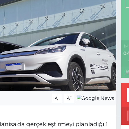
İM
04
-
+
A
A
anisa’da gerçekleştirmeyi planladığı 1