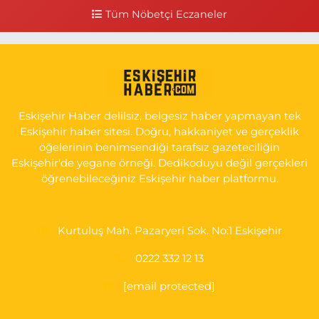
Tüm Nöbetçi Eczaneler
0 (222) 225 50 00
Yol Tarifi Al
Selen Eczanesi
Gültepe Mahallesi, Halk Caddesi No:107 C Odunpazarı Eskişehir
0 (222) 250 40 50
Yol Tarifi Al
Eskişehir Haber delilsiz, belgesiz haber yapmayan tek
Bizim Eczanesi
Eskişehir haber sitesi. Doğru, hakkaniyet ve gerçeklik
Emek Mahallesi, Ertaş Caddesi No:12 A Odunpazarı Eskişehir
öğelerinin benimsendiği tarafsız gazeteciliğin
Eskişehir'de yegane örneği. Dedikoduyu değil gerçekleri
0 (222) 250 87 69
Yol Tarifi Al
öğrenebileceğiniz Eskişehir haber platformu.
Kurtuluş Mah. Pazaryeri Sok. No:1 Eskişehir
0222 332 12 13
[email protected]