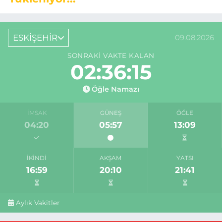
ESKİŞEHİR
09.08.2026
SONRAKI VAKTE KALAN
02:36:14
Öğle Namazı
İMSAK
GÜNEŞ
ÖĞLE
04:20
05:57
13:09
İKINDI
AKŞAM
YATSI
16:59
20:10
21:41
Aylık Vakitler