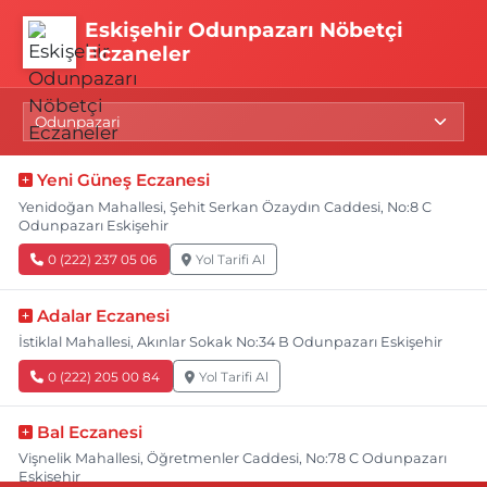
Eskişehir Odunpazarı Nöbetçi
Eczaneler
Yeni Güneş Eczanesi
Yenidoğan Mahallesi, Şehit Serkan Özaydın Caddesi, No:8 C
Odunpazarı Eskişehir
0 (222) 237 05 06
Yol Tarifi Al
Adalar Eczanesi
İstiklal Mahallesi, Akınlar Sokak No:34 B Odunpazarı Eskişehir
0 (222) 205 00 84
Yol Tarifi Al
Bal Eczanesi
Vişnelik Mahallesi, Öğretmenler Caddesi, No:78 C Odunpazarı
Eskişehir