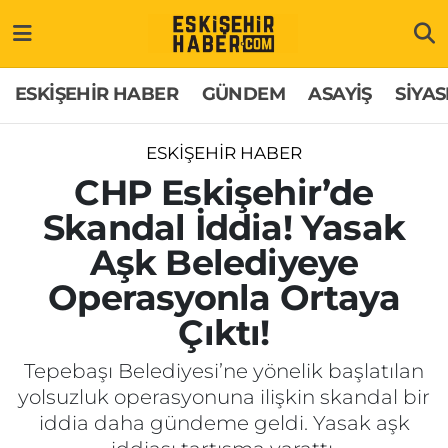
ESKİŞEHİR HABER
Gizlilik Politikası
Odunpazarı Hava Durumu
ESKİŞEHİR HABER
GÜNDEM
ASAYİŞ
SİYAS
GÜNDEM
Hakkımızda
Odunpazarı Trafik Yoğunluk Haritası
ESKİŞEHİR HABER
ASAYİŞ
İletişim
Süper Lig Puan Durumu ve Fikstür
CHP Eskişehir’de
Skandal İddia! Yasak
SİYASET
Künye
Tüm Manşetler
Aşk Belediyeye
EKONOMİ
Son Dakika Haberleri
Operasyonla Ortaya
Çıktı!
SAĞLIK
Haber Arşivi
Tepebaşı Belediyesi’ne yönelik başlatılan
EĞİTİM
yolsuzluk operasyonuna ilişkin skandal bir
iddia daha gündeme geldi. Yasak aşk
SPOR