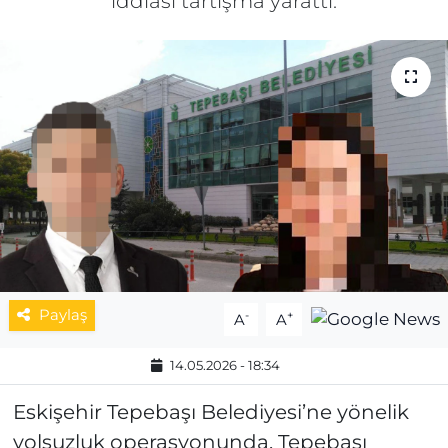
iddiası tartışma yarattı.
MAGAZİN
ESKİŞEHİRSPOR
Paylaş
-
+
A
A
14.05.2026 - 18:34
Eskişehir Tepebaşı Belediyesi’ne yönelik
yolsuzluk operasyonunda, Tepebaşı