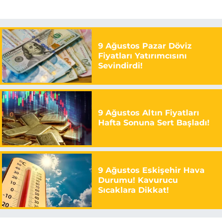
9 Ağustos Pazar Döviz
Fiyatları Yatırımcısını
Sevindirdi!
9 Ağustos Altın Fiyatları
Hafta Sonuna Sert Başladı!
9 Ağustos Eskişehir Hava
Durumu! Kavurucu
Sıcaklara Dikkat!