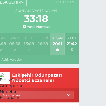
ESKİŞEHİR
08.08.2026
SONRAKI VAKTE KALAN
33:18
Yatsı Namazı
SAK
GÜNEŞ
ÖĞLE
İKINDI
AKŞAM
YATSI
:18
05:56
13:09
16:59
20:11
21:42
Aylık Vakitler
Eskişehir Odunpazarı
Nöbetçi Eczaneler