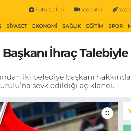
Foto Galeri
Videolar
Yaza
Ş
SİYASET
EKONOMİ
SAĞLIK
EĞİTİM
SPOR
e Başkanı İhraç Talebiyle
ından iki belediye başkanı hakkında
urulu’na sevk edildiği açıklandı.