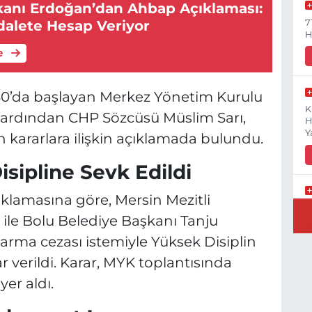
nı Erdoğan’dan Ahbap Açıklaması:
7
Adalete Hesap Veriyor
H
e
30’da başlayan Merkez Yönetim Kurulu
K
ın ardından CHP Sözcüsü Müslim Sarı,
H
Y
kararlara ilişkin açıklamada bulundu.
isipline Sevk Edildi
klamasına göre, Mersin Mezitli
B
ile Bolu Belediye Başkanı Tanju
N
karma cezası istemiyle Yüksek Disiplin
r verildi. Karar, MYK toplantısında
yer aldı.
Y
E