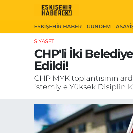
ESKİŞEHİR HABER
Gizlilik Politikası
Odunpazarı Hava Durumu
ESKİŞEHİR HABER
GÜNDEM
ASAYİ
GÜNDEM
Hakkımızda
Odunpazarı Trafik Yoğunluk Haritası
SİYASET
CHP'li İki Belediy
ASAYİŞ
İletişim
Süper Lig Puan Durumu ve Fikstür
Edildi!
SİYASET
Künye
Tüm Manşetler
CHP MYK toplantısının ard
EKONOMİ
Son Dakika Haberleri
istemiyle Yüksek Disiplin K
SAĞLIK
Haber Arşivi
EĞİTİM
SPOR