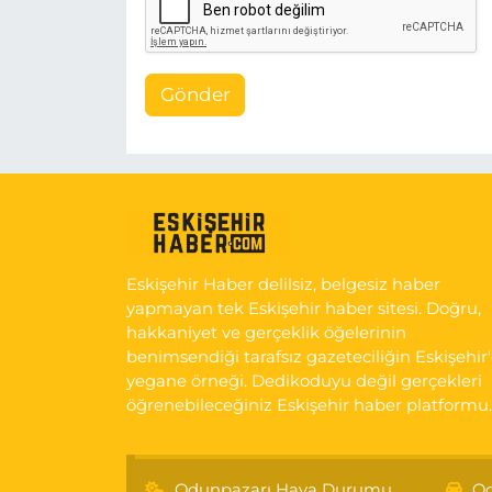
Gönder
Eskişehir Haber delilsiz, belgesiz haber
yapmayan tek Eskişehir haber sitesi. Doğru,
hakkaniyet ve gerçeklik öğelerinin
benimsendiği tarafsız gazeteciliğin Eskişehir
yegane örneği. Dedikoduyu değil gerçekleri
öğrenebileceğiniz Eskişehir haber platformu.
Odunpazarı Hava Durumu
Od