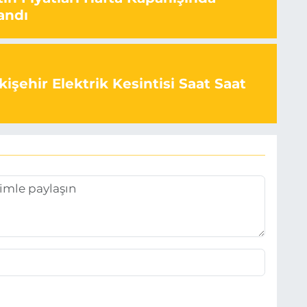
andı
işehir Elektrik Kesintisi Saat Saat