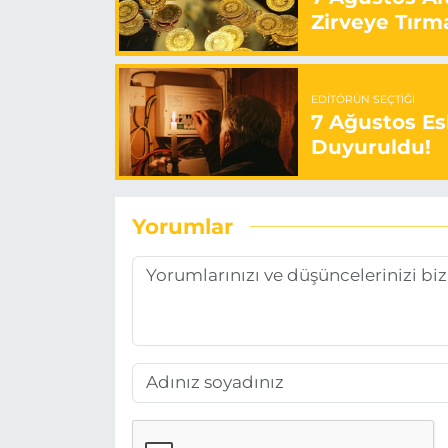
Zirveye Tırm
EDITÖRÜN SEÇTIĞI
7 Ağustos Esk
Duyuruldu!
Yorumlar