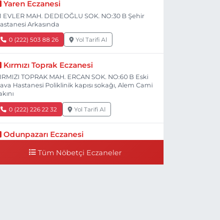
Yaren Eczanesi
1 EVLER MAH. DEDEOĞLU SOK. NO:30 B Şehir
astanesi Arkasında
0 (222) 503 88 26
Yol Tarifi Al
Kırmızı Toprak Eczanesi
IRMIZI TOPRAK MAH. ERCAN SOK. NO:60 B Eski
ava Hastanesi Poliklinik kapısı sokağı, Alem Cami
akını
0 (222) 226 22 32
Yol Tarifi Al
Odunpazarı Eczanesi
ÜYÜKDERE MAH. PROF. DR. NABİ AVCI BULVARI
Tüm Nöbetçi Eczaneler
O:21 E TIP FAKÜLTESİ KARŞISI
0 (505) 506 26 00
Yol Tarifi Al
Serap Eczanesi
ENİDOĞAN MH.ŞEHİT SERKAN ÖZAYDIN CD.8 B
SKİ DEVLET HAST. DOĞUMEVİ KARŞ.