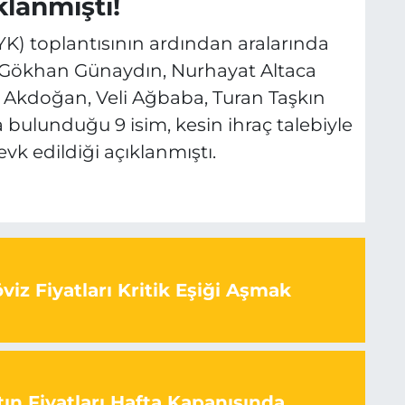
lanmıştı!
) toplantısının ardından aralarında
r, Gökhan Günaydın, Nurhayat Altaca
 Akdoğan, Veli Ağbaba, Turan Taşkın
bulunduğu 9 isim, kesin ihraç talebiyle
vk edildiği açıklanmıştı.
iz Fiyatları Kritik Eşiği Aşmak
ın Fiyatları Hafta Kapanışında