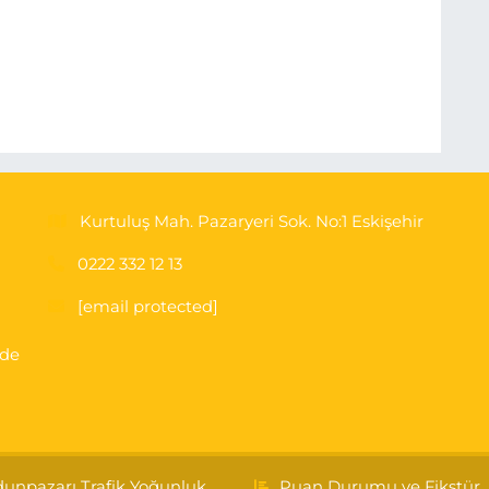
Kurtuluş Mah. Pazaryeri Sok. No:1 Eskişehir
0222 332 12 13
[email protected]
'de
unpazarı Trafik Yoğunluk
Puan Durumu ve Fikstür