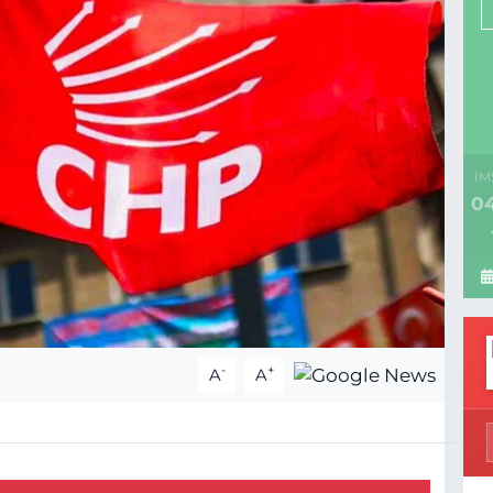
İM
04
-
+
A
A