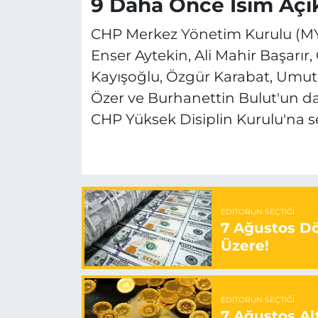
9 Daha Önce İsim Açık
CHP Merkez Yönetim Kurulu (MYK
Enser Aytekin, Ali Mahir Başarı
Kayışoğlu, Özgür Karabat, Umut
Özer ve Burhanettin Bulut'un da 
CHP Yüksek Disiplin Kurulu'na se
EDITÖRÜN SEÇTIĞI
7 Ağustos Döv
Üzere!
EDITÖRÜN SEÇTIĞI
7 Ağustos Alt