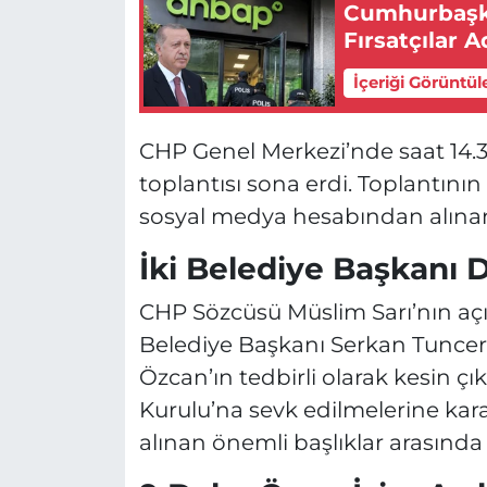
Cumhurbaşka
Fırsatçılar 
İçeriği Görüntül
CHP Genel Merkezi’nde saat 14.
toplantısı sona erdi. Toplantın
sosyal medya hesabından alınan 
İki Belediye Başkanı D
CHP Sözcüsü Müslim Sarı’nın açı
Belediye Başkanı Serkan Tuncer 
Özcan’ın tedbirli olarak kesin çı
Kurulu’na sevk edilmelerine kara
alınan önemli başlıklar arasında 