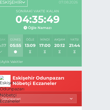
ESKİŞEHİR
07.08.2026
SONRAKI VAKTE KALAN
04:35:47
Öğle Namazı
SAK
GÜNEŞ
ÖĞLE
İKINDI
AKŞAM
YATSI
:17
05:55
13:09
17:00
20:12
21:44
Aylık Vakitler
Eskişehir Odunpazarı
Nöbetçi Eczaneler