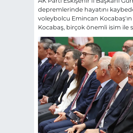
AK Parti Eskişehir İl Başkanı Gü
depremlerinde hayatını kaybeden 
voleybolcu Emincan Kocabaş'ın 
Kocabaş, birçok önemli isim ile s