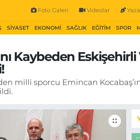
Foto Galeri
Videolar
Yaza
Ş
SİYASET
EKONOMİ
SAĞLIK
EĞİTİM
SPOR
ı Kaybeden Eskişehirli
!
n milli sporcu Emincan Kocabaş’ın a
ldi.