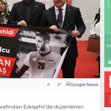
İM
04
-
+
A
A
arafından Eskişehir’de düzenlenen