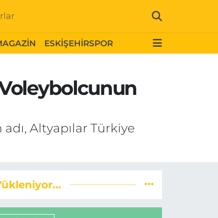
rlar
MAGAZİN
ESKİŞEHİRSPOR
 Voleybolcunun
dı, Altyapılar Türkiye
Yükleniyor...