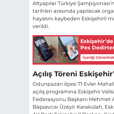
Altyapılar Türkiye Şampiyonası’nın
tarihleri arasında yapılacak or
hayatını kaybeden Eskişehirli m
verildi.
Eskişehir’de
Pes Dedirten
İçeriği Görüntül
Açılış Töreni Eskişehir
Odunpazarı ilçesi 71 Evler Maha
açılış programına Eskişehir Valis
Federasyonu Başkanı Mehmet Ak
Başsavcısı Üzeyir Karakülah, Esk