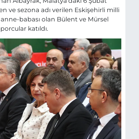
rhan Albayrak, Malatya'daki 6 Şubat
ve sezona adı verilen Eskişehirli milli
anne-babası olan Bülent ve Mürsel
porcular katıldı.