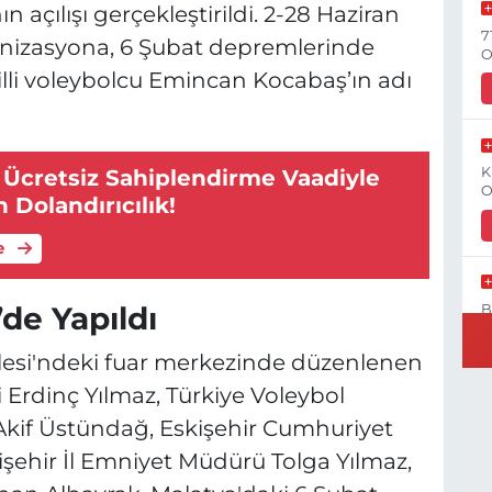
 açılışı gerçekleştirildi. 2-28 Haziran
7
ganizasyona, 6 Şubat depremlerinde
O
illi voleybolcu Emincan Kocabaş’ın adı
K
 Ücretsiz Sahiplendirme Vaadiyle
O
 Dolandırıcılık!
e
’de Yapıldı
B
N
llesi'ndeki fuar merkezinde düzenlenen
i Erdinç Yılmaz, Türkiye Voleybol
if Üstündağ, Eskişehir Cumhuriyet
Y
işehir İl Emniyet Müdürü Tolga Yılmaz,
C