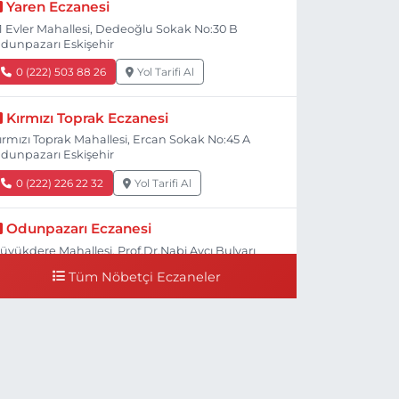
Yaren Eczanesi
1 Evler Mahallesi, Dedeoğlu Sokak No:30 B
dunpazarı Eskişehir
0 (222) 503 88 26
Yol Tarifi Al
Kırmızı Toprak Eczanesi
ırmızı Toprak Mahallesi, Ercan Sokak No:45 A
dunpazarı Eskişehir
0 (222) 226 22 32
Yol Tarifi Al
Odunpazarı Eczanesi
üyükdere Mahallesi, Prof.Dr.Nabi Avcı Bulvarı
o:21 E Odunpazarı Eskişehir
Tüm Nöbetçi Eczaneler
0 (505) 506 26 00
Yol Tarifi Al
Serap Eczanesi
enidoğan Mahallesi, Şehit Serkan Özaydın
addesi No:8 B Odunpazarı Eskişehir