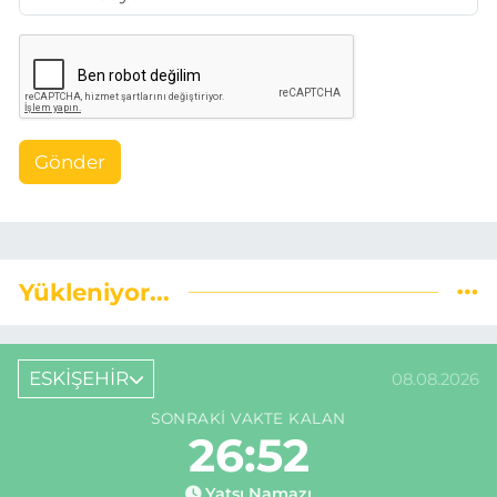
Gönder
Yükleniyor...
ESKİŞEHİR
08.08.2026
SONRAKI VAKTE KALAN
26:51
Yatsı Namazı