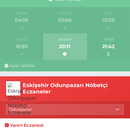
İMSAK
GÜNEŞ
ÖĞLE
04:18
05:56
13:09
İKINDI
AKŞAM
YATSI
16:59
20:11
21:42
Aylık Vakitler
Eskişehir Odunpazarı Nöbetçi
Eczaneler
Yaren Eczanesi