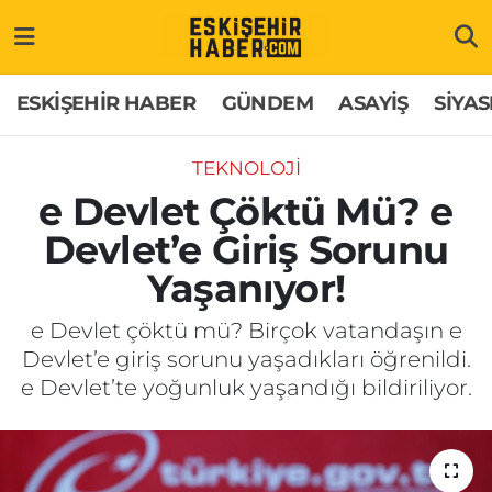
ESKİŞEHİR HABER
Gizlilik Politikası
Odunpazarı Hava Durumu
ESKİŞEHİR HABER
GÜNDEM
ASAYİŞ
SİYAS
GÜNDEM
Hakkımızda
Odunpazarı Trafik Yoğunluk Haritası
TEKNOLOJİ
ASAYİŞ
İletişim
Süper Lig Puan Durumu ve Fikstür
e Devlet Çöktü Mü? e
Devlet’e Giriş Sorunu
SİYASET
Künye
Tüm Manşetler
Yaşanıyor!
EKONOMİ
Son Dakika Haberleri
e Devlet çöktü mü? Birçok vatandaşın e
Devlet’e giriş sorunu yaşadıkları öğrenildi.
SAĞLIK
Haber Arşivi
e Devlet’te yoğunluk yaşandığı bildiriliyor.
EĞİTİM
SPOR