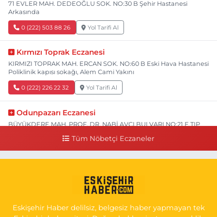
71 EVLER MAH. DEDEOĞLU SOK. NO:30 B Şehir Hastanesi
Arkasında
0 (222) 503 88 26
Yol Tarifi Al
Kırmızı Toprak Eczanesi
KIRMIZI TOPRAK MAH. ERCAN SOK. NO:60 B Eski Hava Hastanesi
Poliklinik kapısı sokağı, Alem Cami Yakını
0 (222) 226 22 32
Yol Tarifi Al
Odunpazarı Eczanesi
BÜYÜKDERE MAH. PROF. DR. NABİ AVCI BULVARI NO:21 E TIP
FAKÜLTESİ KARŞISI
Tüm Nöbetçi Eczaneler
0 (505) 506 26 00
Yol Tarifi Al
Serap Eczanesi
YENİDOĞAN MH.ŞEHİT SERKAN ÖZAYDIN CD.8 B ESKİ DEVLET
HAST. DOĞUMEVİ KARŞ.
Eskişehir Haber delilsiz, belgesiz haber yapmayan tek
0 (222) 237 75 17
Yol Tarifi Al