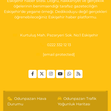
Eskişehir haber sitesi. Doğru, hakkaniyet ve gerçeklik
öğelerinin benimsendiği tarafsız gazeteciliğin
Eskişehir'de yegane örneği. Dedikoduyu değil gerçekleri
öğrenebileceğiniz Eskişehir haber platformu.
Kurtuluş Mah. Pazaryeri Sok. No:1 Eskişehir
0222 332 12 13
[email protected]
Odunpazarı Hava
Odunpazarı Trafik
Durumu
Yoğunluk Haritası