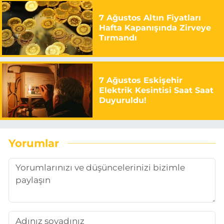
7 Ağustos Altın Fiyatları
Hafta Kapanışında Zirveye
Tırmandı
7 Ağustos Eskişehir
Elektrik Kesintisi Saat Saat
Duyuruldu!
Yorumlar