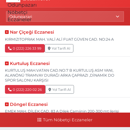
Nar Çiçeği Eczanesi
KIRMIZITOPRAK MAH. VALİ ALİ FUAT GÜVEN CAD. NO:24 A
0 (222) 226 33 99
Yol Tarifi Al
Kurtuluş Eczanesi
KURTULUŞ MAH.VATAN CAD.NO:7 B KURTULUŞ ASM YANI,
ALANÖNÜ TRAMVAY DURAĞI ARKA ÇAPRAZI ,DİNAMİK DO
SPOR SALONU KARŞISI
0 (222) 220 02 26
Yol Tarifi Al
Döngel Eczanesi
EMEK MAH. DİLEK CAD. 83 A Dilek Camiinin 200-300 mt ilerisi
bim markete kadar sol tarafı
Tüm Nöbetçi Eczaneler
0 (222) 250 11 88
Yol Tarifi Al