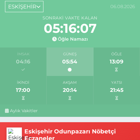
ESKİŞEHİR
06.08.2026
SONRAKI VAKTE KALAN
05:16:06
Öğle Namazı
İMSAK
GÜNEŞ
ÖĞLE
04:16
05:54
13:09
İKINDI
AKŞAM
YATSI
17:00
20:14
21:45
Aylık Vakitler
Eskişehir Odunpazarı Nöbetçi
Eczaneler