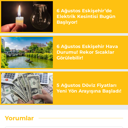
6 Ağustos Eskişehir’de
Elektrik Kesintisi Bugün
Başlıyor!
6 Ağustos Eskişehir Hava
Durumu! Rekor Sıcaklar
Görülebilir!
5 Ağustos Döviz Fiyatları
Yeni Yön Arayışına Başladı!
Yorumlar