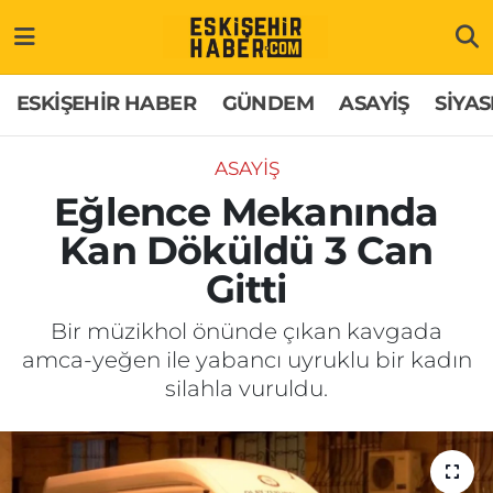
ESKİŞEHİR HABER
Gizlilik Politikası
Odunpazarı Hava Durumu
ESKİŞEHİR HABER
GÜNDEM
ASAYİŞ
SİYAS
GÜNDEM
Hakkımızda
Odunpazarı Trafik Yoğunluk Haritası
ASAYİŞ
ASAYİŞ
İletişim
Süper Lig Puan Durumu ve Fikstür
Eğlence Mekanında
Kan Döküldü 3 Can
SİYASET
Künye
Tüm Manşetler
Gitti
EKONOMİ
Son Dakika Haberleri
Bir müzikhol önünde çıkan kavgada
amca-yeğen ile yabancı uyruklu bir kadın
SAĞLIK
Haber Arşivi
silahla vuruldu.
EĞİTİM
SPOR