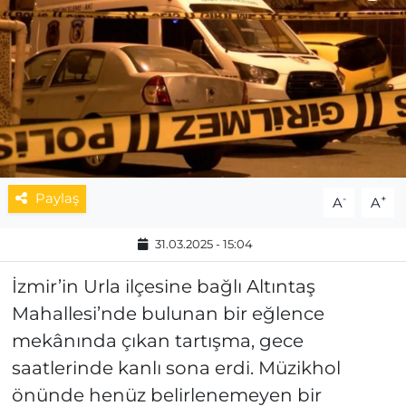
MAGAZİN
ESKİŞEHİRSPOR
Paylaş
-
+
A
A
31.03.2025 - 15:04
İzmir’in Urla ilçesine bağlı Altıntaş
Mahallesi’nde bulunan bir eğlence
mekânında çıkan tartışma, gece
saatlerinde kanlı sona erdi. Müzikhol
önünde henüz belirlenemeyen bir