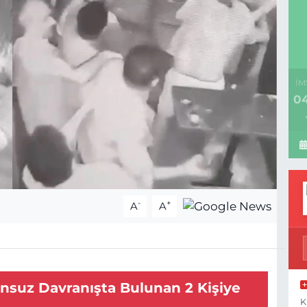
İM
04
-
+
A
A
nsuz Davranışta Bulunan 2 Kişiye
K