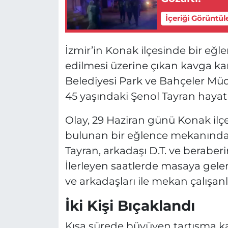
İçeriği Görüntül
İzmir’in Konak ilçesinde bir eğ
edilmesi üzerine çıkan kavga kan
Belediyesi Park ve Bahçeler Müd
45 yaşındaki Şenol Tayran hayatı
Olay, 29 Haziran günü Konak il
bulunan bir eğlence mekanında
Tayran, arkadaşı D.T. ve beraberi
İlerleyen saatlerde masaya gelen
ve arkadaşları ile mekan çalışanla
İki Kişi Bıçaklandı
Kısa sürede büyüyen tartışma k