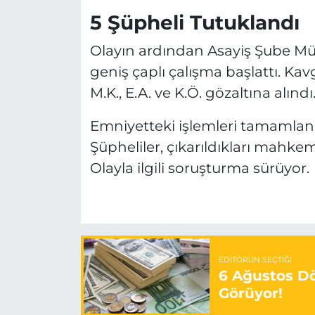
5 Şüpheli Tutuklandı
Olayın ardından Asayiş Şube Müd
geniş çaplı çalışma başlattı. Kavga
M.K., E.A. ve K.Ö. gözaltına alındı
Emniyetteki işlemleri tamamlanan
Şüpheliler, çıkarıldıkları mahke
Olayla ilgili soruşturma sürüyor.
EDITÖRÜN SEÇTIĞI
6 Ağustos Dö
Görüyor!