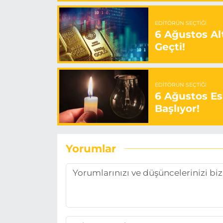
EDITÖRÜN SEÇTIĞI
6 Ağustos Alt
Geçti!
EDITÖRÜN SEÇTIĞI
6 Ağustos Es
Başlıyor!
Yorumlar