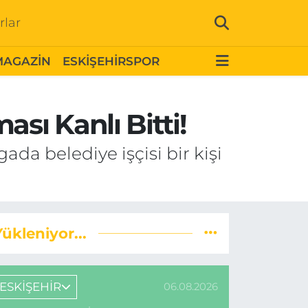
rlar
MAGAZİN
ESKİŞEHİRSPOR
ı Kanlı Bitti!
da belediye işçisi bir kişi
Yükleniyor...
ESKİŞEHİR
06.08.2026