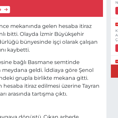
N
e
lence mekanında gelen hesaba itiraz
K
lı bitti. Olayda İzmir Büyükşehir
A
Ç
ürlüğü bünyesinde işçi olarak çalışan
nı kaybetti.
çesine bağlı Basmane semtinde
E
 meydana geldi. İddiaya göre Şenol
3
ndeki grupla birlikte mekana gitti.
 hesaba itiraz edilmesi üzerine Tayran
rı arasında tartışma çıktı.
İ
H
S
avgaya dönüştü. Çıkan arbede