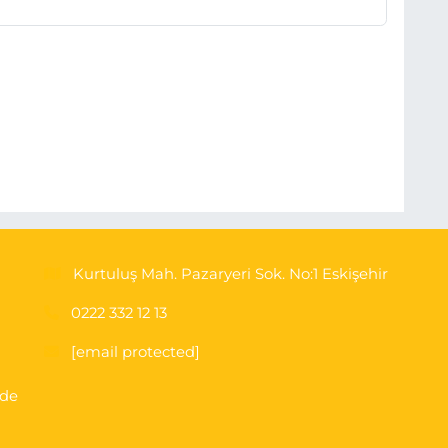
Kurtuluş Mah. Pazaryeri Sok. No:1 Eskişehir
0222 332 12 13
[email protected]
'de