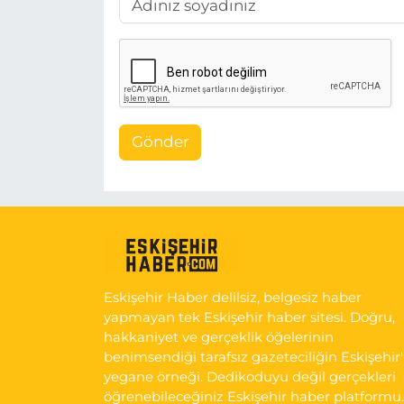
Gönder
Eskişehir Haber delilsiz, belgesiz haber
yapmayan tek Eskişehir haber sitesi. Doğru,
hakkaniyet ve gerçeklik öğelerinin
benimsendiği tarafsız gazeteciliğin Eskişehir
yegane örneği. Dedikoduyu değil gerçekleri
öğrenebileceğiniz Eskişehir haber platformu.