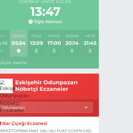
SONRAKI VAKTE KALAN
13:46
Öğle Namazı
SAK
GÜNEŞ
ÖĞLE
İKINDI
AKŞAM
YATSI
:16
05:54
13:09
17:00
20:14
21:45
Aylık Vakitler
Eskişehir Odunpazarı
Nöbetçi Eczaneler
Nar Çiçeği Eczanesi
IRMIZITOPRAK MAH. VALİ ALİ FUAT GÜVEN CAD.