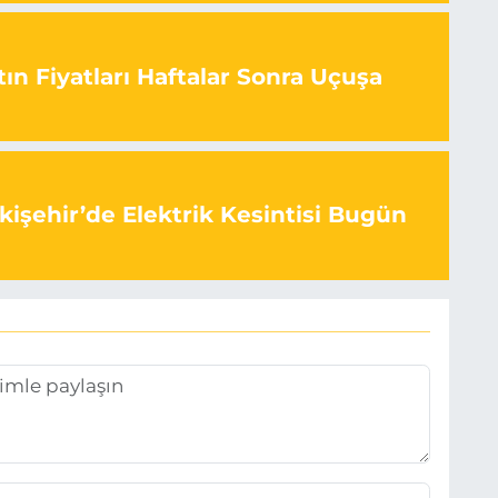
ın Fiyatları Haftalar Sonra Uçuşa
kişehir’de Elektrik Kesintisi Bugün