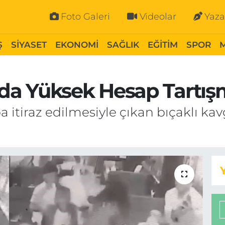
Foto Galeri
Videolar
Yaza
Ş
SİYASET
EKONOMİ
SAĞLIK
EĞİTİM
SPOR
 Yüksek Hesap Tartışmas
iraz edilmesiyle çıkan bıçaklı kavga