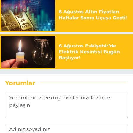
6 Ağustos Altın Fiyatları
Haftalar Sonra Uçuşa Geçti!
6 Ağustos Eskişehir’de
Elektrik Kesintisi Bugün
Başlıyor!
Yorumlar