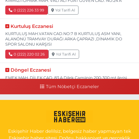
KIRMIZITOPRAK MAH. VALİ ALİ FUAT GÜVEN CAD. NO:24 A
0 (222) 226 33 99
Yol Tarifi Al
Kurtuluş Eczanesi
KURTULUŞ MAH.VATAN CAD.NO:7 B KURTULUŞ ASM YANI,
ALANÖNÜ TRAMVAY DURAĞI ARKA ÇAPRAZI ,DİNAMİK DO
SPOR SALONU KARŞISI
0 (222) 220 02 26
Yol Tarifi Al
Döngel Eczanesi
EMEK MAH. DİLEK CAD. 83 A Dilek Camiinin 200-300 mt ilerisi
bim markete kadar sol tarafı
Tüm Nöbetçi Eczaneler
0 (222) 250 11 88
Yol Tarifi Al
Tepeoğlu Eczanesi
İSTİKLAL MAH. ŞAİR FUZULİ CAD. NO:35 A HAVA HASTANESİ
KARŞI KÖŞESİ ŞAİR FUZULİ AİLE SAĞLIĞI MERKEZİ KARŞISI
Eskişehir Haber delilsiz, belgesiz haber yapmayan tek
0 (222) 230 11 31
Yol Tarifi Al
Eskişehir haber sitesi. Doğru, hakkaniyet ve gerçeklik