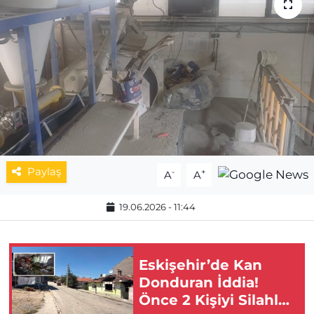
MAGAZİN
ESKİŞEHİRSPOR
Paylaş
-
+
A
A
19.06.2026 - 11:44
Eskişehir’de Kan
Donduran İddia!
Önce 2 Kişiyi Silahla