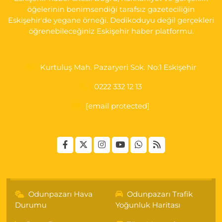
öğelerinin benimsendiği tarafsız gazeteciliğin
Eskişehir'de yegane örneği. Dedikoduyu değil gerçekleri
öğrenebileceğiniz Eskişehir haber platformu.
Kurtuluş Mah. Pazaryeri Sok. No:1 Eskişehir
0222 332 12 13
[email protected]
Odunpazarı Hava
Odunpazarı Trafik
Durumu
Yoğunluk Haritası