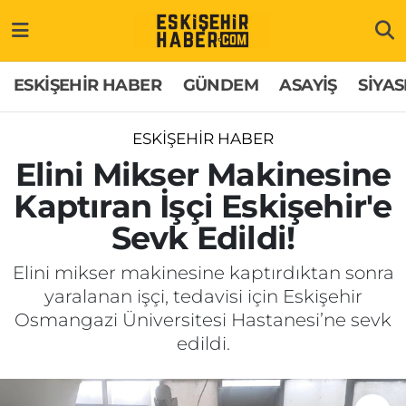
ESKİŞEHİR HABER
Gizlilik Politikası
Odunpazarı Hava Durumu
ESKİŞEHİR HABER
GÜNDEM
ASAYİŞ
SİYAS
GÜNDEM
Hakkımızda
Odunpazarı Trafik Yoğunluk Haritası
ESKİŞEHİR HABER
ASAYİŞ
İletişim
Süper Lig Puan Durumu ve Fikstür
Elini Mikser Makinesine
Kaptıran İşçi Eskişehir'e
SİYASET
Künye
Tüm Manşetler
Sevk Edildi!
EKONOMİ
Son Dakika Haberleri
Elini mikser makinesine kaptırdıktan sonra
yaralanan işçi, tedavisi için Eskişehir
SAĞLIK
Haber Arşivi
Osmangazi Üniversitesi Hastanesi’ne sevk
edildi.
EĞİTİM
SPOR