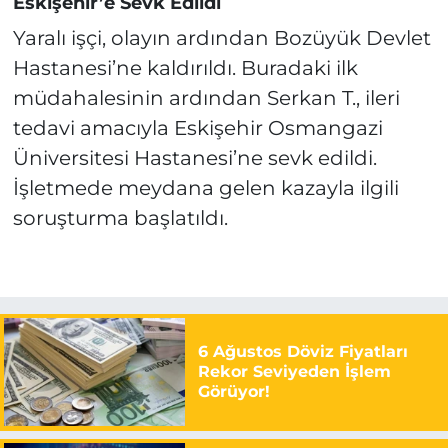
Eskişehir’e Sevk Edildi
Yaralı işçi, olayın ardından Bozüyük Devlet
Hastanesi’ne kaldırıldı. Buradaki ilk
müdahalesinin ardından Serkan T., ileri
tedavi amacıyla Eskişehir Osmangazi
Üniversitesi Hastanesi’ne sevk edildi.
İşletmede meydana gelen kazayla ilgili
soruşturma başlatıldı.
6 Ağustos Döviz Fiyatları
Rekor Seviyeden İşlem
Görüyor!