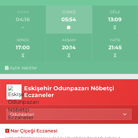
İMSAK
GÜNEŞ
ÖĞLE
04:16
05:54
13:09
İKINDI
AKŞAM
YATSI
17:00
20:14
21:45
Aylık Vakitler
Eskişehir Odunpazarı Nöbetçi
Eczaneler
Nar Çiçeği Eczanesi