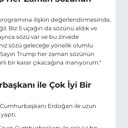
rogramına ilişkin değerlendirmesinde,
ğil. Biz 5 uçağın da sözünü aldık ve
yrıca sözü var ve bu zirvede
ız sözü geleceğe yönelik olumlu
um. Sayın Trump her zaman sözünün
rlı bir karar çıkacağına inanıyorum."
aşkanı ile Çok İyi Bir
 Cumhurbaşkanı Erdoğan ile uzun
 yaptı.
yın Cumhurbaşkanı ile çok iyi bir