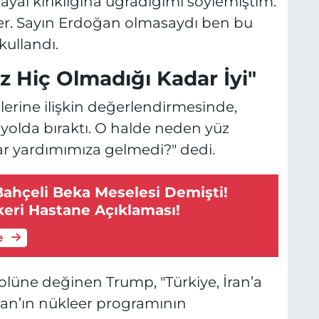
yal kırıklığına uğradığımı söylemiştim.
er. Sayın Erdoğan olmasaydı ben bu
kullandı.
miz Hiç Olmadığı Kadar İyi"
ilerine ilişkin değerlendirmesinde,
ı yolda bıraktı. O halde neden yüz
lar yardımımıza gelmedi?" dedi.
Bahçeli Beka Meselesi Demişti!
eri Hastane Açıklaması!
e
 rolüne değinen Trump, "Türkiye, İran’a
ran’ın nükleer programının