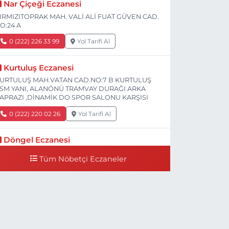
Nar Çiçeği Eczanesi
IRMIZITOPRAK MAH. VALİ ALİ FUAT GÜVEN CAD.
O:24 A
0 (222) 226 33 99
Yol Tarifi Al
Kurtuluş Eczanesi
URTULUŞ MAH.VATAN CAD.NO:7 B KURTULUŞ
SM YANI, ALANÖNÜ TRAMVAY DURAĞI ARKA
APRAZI ,DİNAMİK DO SPOR SALONU KARŞISI
0 (222) 220 02 26
Yol Tarifi Al
Döngel Eczanesi
MEK MAH. DİLEK CAD. 83 A Dilek Camiinin 200-
Tüm Nöbetçi Eczaneler
00 mt ilerisi bim markete kadar sol tarafı
0 (222) 250 11 88
Yol Tarifi Al
Tepeoğlu Eczanesi
STİKLAL MAH. ŞAİR FUZULİ CAD. NO:35 A HAVA
ASTANESİ KARŞI KÖŞESİ ŞAİR FUZULİ AİLE