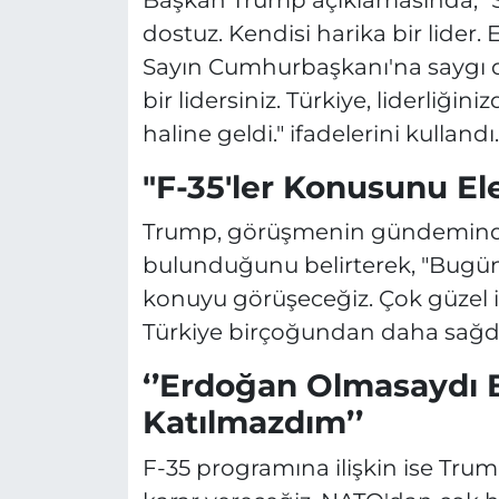
dostuz. Kendisi harika bir lider
Sayın Cumhurbaşkanı'na saygı
bir lidersiniz. Türkiye, liderliğin
haline geldi." ifadelerini kullandı.
"F-35'ler Konusunu El
Trump, görüşmenin gündeminde t
bulunduğunu belirterek, "Bugün 
konuyu görüşeceğiz. Çok güzel iş
Türkiye birçoğundan daha sağdık
‘’Erdoğan Olmasaydı 
Katılmazdım’’
F-35 programına ilişkin ise Trump