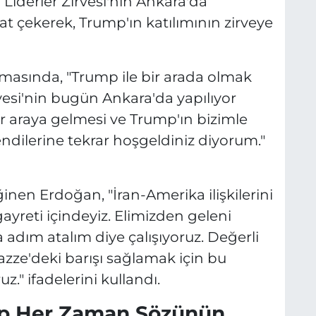
derler Zirvesi'nin Ankara'da
S
 çekerek, Trump'ın katılımının zirveye
asında, "Trump ile bir arada olmak
rvesi'nin bugün Ankara'da yapılıyor
ir araya gelmesi ve Trump'ın bizimle
endilerine tekrar hoşgeldiniz diyorum."
inen Erdoğan, "İran-Amerika ilişkilerini
ayreti içindeyiz. Elimizden geleni
adım atalım diye çalışıyoruz. Değerli
ze'deki barışı sağlamak için bu
z." ifadelerini kullandı.
mp Her Zaman Sözünün