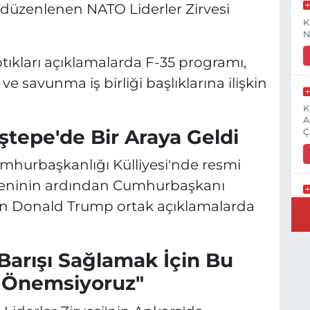
 düzenlenen NATO Liderler Zirvesi
K
N
tıkları açıklamalarda F-35 programı,
 ve savunma iş birliği başlıklarına ilişkin
K
A
tepe'de Bir Araya Geldi
Ç
hurbaşkanlığı Külliyesi'nde resmi
töreninin ardından Cumhurbaşkanı
n Donald Trump ortak açıklamalarda
E
3
Barışı Sağlamak İçin Bu
ok Önemsiyoruz"
İ
H