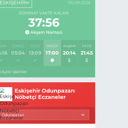
ESKİŞEHİR
06.08.2026
SONRAKI VAKTE KALAN
37:55
Akşam Namazı
SAK
GÜNEŞ
ÖĞLE
İKINDI
AKŞAM
YATSI
:16
05:54
13:09
17:00
20:14
21:45
Aylık Vakitler
Eskişehir Odunpazarı
Nöbetçi Eczaneler