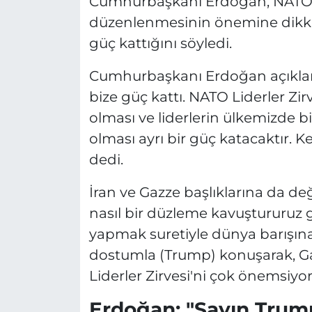
Cumhurbaşkanı Erdoğan, NATO Li
düzenlenmesinin önemine dikkat
güç kattığını söyledi.
Cumhurbaşkanı Erdoğan açıklam
bize güç kattı. NATO Liderler Zi
olması ve liderlerin ülkemizde b
olması ayrı bir güç katacaktır. K
dedi.
İran ve Gazze başlıklarına da değ
nasıl bir düzleme kavuştururuz g
yapmak suretiyle dünya barışına 
dostumla (Trump) konuşarak, Gaz
Liderler Zirvesi'ni çok önemsiyoru
Erdoğan: "Sayın Tru