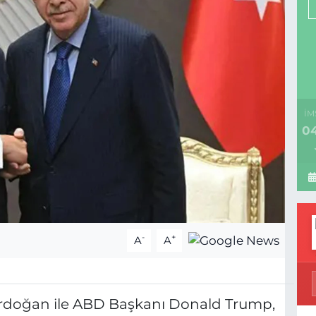
İM
04
-
+
A
A
rdoğan ile ABD Başkanı Donald Trump,