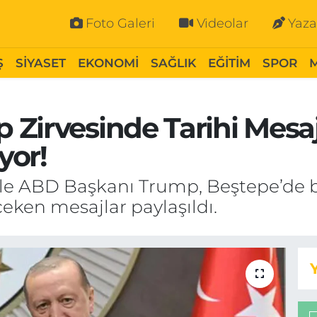
Foto Galeri
Videolar
Yaza
Ş
SİYASET
EKONOMİ
SAĞLIK
EĞİTİM
SPOR
Zirvesinde Tarihi Mesaj
yor!
e ABD Başkanı Trump, Beştepe’de bi
çeken mesajlar paylaşıldı.