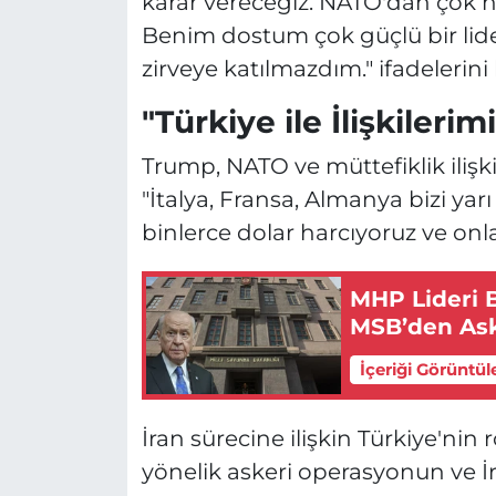
karar vereceğiz. NATO'dan çok ha
Benim dostum çok güçlü bir lid
zirveye katılmazdım." ifadelerini 
"Türkiye ile İlişkileri
Trump, NATO ve müttefiklik ilişk
"İtalya, Fransa, Almanya bizi yar
binlerce dolar harcıyoruz ve on
MHP Lideri 
MSB’den Ask
İçeriği Görüntül
İran sürecine ilişkin Türkiye'nin
yönelik askeri operasyonun ve İ