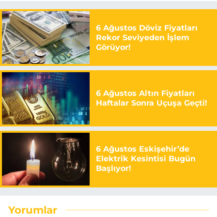
6 Ağustos Döviz Fiyatları
Rekor Seviyeden İşlem
Görüyor!
6 Ağustos Altın Fiyatları
Haftalar Sonra Uçuşa Geçti!
6 Ağustos Eskişehir’de
Elektrik Kesintisi Bugün
Başlıyor!
Yorumlar