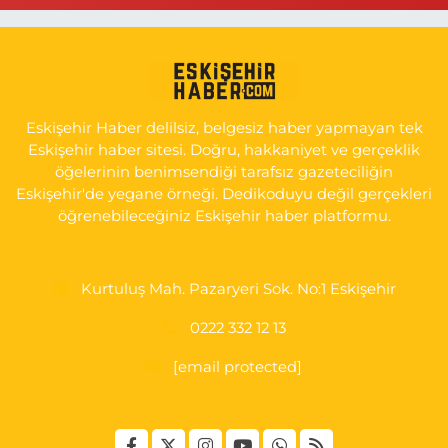
0 (222) 250 11 88
Yol Tarifi Al
Tepeoğlu Eczanesi
İSTİKLAL MAH. ŞAİR FUZULİ CAD. NO:35 A HAVA HASTANESİ
KARŞI KÖŞESİ ŞAİR FUZULİ AİLE SAĞLIĞI MERKEZİ KARŞISI
Eskişehir Haber delilsiz, belgesiz haber yapmayan tek
0 (222) 230 11 31
Yol Tarifi Al
Eskişehir haber sitesi. Doğru, hakkaniyet ve gerçeklik
öğelerinin benimsendiği tarafsız gazeteciliğin
Eskişehir'de yegane örneği. Dedikoduyu değil gerçekleri
öğrenebileceğiniz Eskişehir haber platformu.
Kurtuluş Mah. Pazaryeri Sok. No:1 Eskişehir
0222 332 12 13
[email protected]