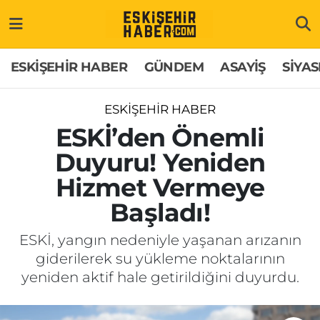
ESKİŞEHİR HABER
Gizlilik Politikası
Odunpazarı Hava Durumu
ESKİŞEHİR HABER
GÜNDEM
ASAYİŞ
SİYAS
GÜNDEM
Hakkımızda
Odunpazarı Trafik Yoğunluk Haritası
ESKİŞEHİR HABER
ASAYİŞ
İletişim
Süper Lig Puan Durumu ve Fikstür
ESKİ’den Önemli
Duyuru! Yeniden
SİYASET
Künye
Tüm Manşetler
Hizmet Vermeye
EKONOMİ
Son Dakika Haberleri
Başladı!
SAĞLIK
Haber Arşivi
ESKİ, yangın nedeniyle yaşanan arızanın
giderilerek su yükleme noktalarının
EĞİTİM
yeniden aktif hale getirildiğini duyurdu.
SPOR