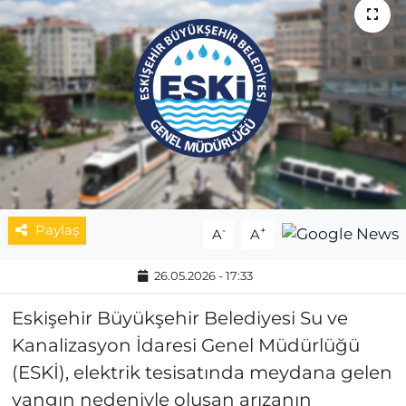
MAGAZİN
ESKİŞEHİRSPOR
Paylaş
-
+
A
A
26.05.2026 - 17:33
Eskişehir Büyükşehir Belediyesi Su ve
Kanalizasyon İdaresi Genel Müdürlüğü
(ESKİ), elektrik tesisatında meydana gelen
yangın nedeniyle oluşan arızanın