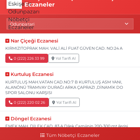
Eczaneler
Nar Çiçeği Eczanesi
KIRMIZITOPRAK MAH. VALİ ALİ FUAT GÜVEN CAD. NO:24 A
0 (222) 226 33 99
Yol Tarifi Al
Kurtuluş Eczanesi
KURTULUŞ MAH.VATAN CAD.NO:7 B KURTULUŞ ASM YANI,
ALANÖNÜ TRAMVAY DURAĞI ARKA ÇAPRAZI ,DİNAMİK DO
SPOR SALONU KARŞISI
0 (222) 220 02 26
Yol Tarifi Al
Döngel Eczanesi
EMEK MAH. DİLEK CAD. 83 A Dilek Camiinin 200-300 mt ilerisi
bim markete kadar sol tarafı
Tüm Nöbetçi Eczaneler