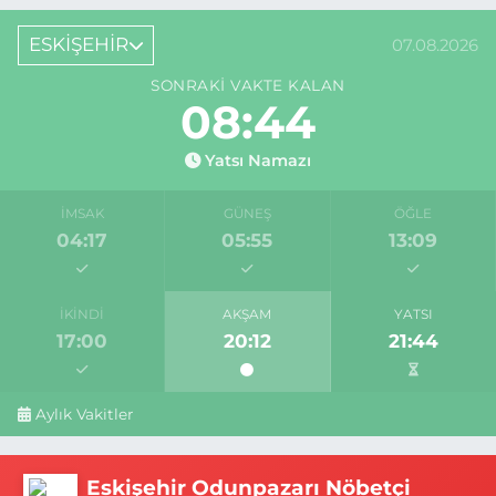
ESKİŞEHİR
07.08.2026
SONRAKI VAKTE KALAN
08:44
Yatsı Namazı
İMSAK
GÜNEŞ
ÖĞLE
04:17
05:55
13:09
İKINDI
AKŞAM
YATSI
17:00
20:12
21:44
Aylık Vakitler
Eskişehir Odunpazarı Nöbetçi