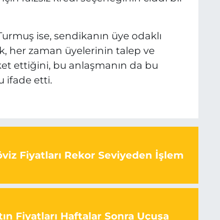
urmuş ise, sendikanın üye odaklı
k, her zaman üyelerinin talep ve
eket ettiğini, bu anlaşmanın da bu
ifade etti.
viz Fiyatları Rekor Seviyeden İşlem
ın Fiyatları Haftalar Sonra Uçuşa