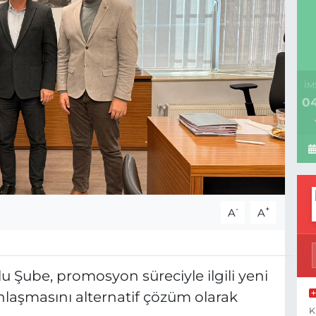
İM
04
-
+
A
A
 Şube, promosyon süreciyle ilgili yeni
 anlaşmasını alternatif çözüm olarak
K