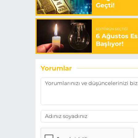
Geçti!
EDITÖRÜN SEÇTIĞI
6 Ağustos Es
Başlıyor!
Yorumlar