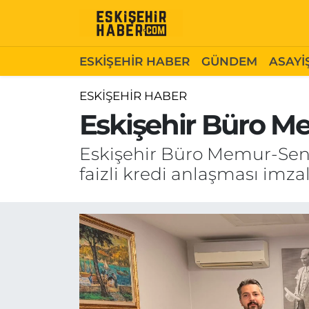
ESKİŞEHİR HABER
Gizlilik Politikası
Odunpazarı Hava Durumu
ESKİŞEHİR HABER
GÜNDEM
ASAYİ
GÜNDEM
Hakkımızda
Odunpazarı Trafik Yoğunluk Haritası
ESKİŞEHİR HABER
Eskişehir Büro Me
ASAYİŞ
İletişim
Süper Lig Puan Durumu ve Fikstür
Eskişehir Büro Memur-Sen 
SİYASET
Künye
Tüm Manşetler
faizli kredi anlaşması imza
EKONOMİ
Son Dakika Haberleri
SAĞLIK
Haber Arşivi
EĞİTİM
SPOR