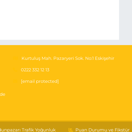
Kurtuluş Mah. Pazaryeri Sok. No:1 Eskişehir
0222 332 12 13
[email protected]
'de
unpazarı Trafik Yoğunluk
Puan Durumu ve Fikstür