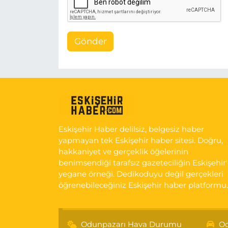
Gönder
Eskişehir Haber delilsiz, belgesiz haber
yapmayan tek Eskişehir haber sitesi. Doğru,
hakkaniyet ve gerçeklik öğelerinin
benimsendiği tarafsız gazeteciliğin Eskişehir
yegane örneği. Dedikoduyu değil gerçekleri
öğrenebileceğiniz Eskişehir haber platformu.
Odunpazarı Hava Durumu
Od