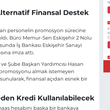
N
ternatif Finansal Destek
K
apan personelin promosyon sürecine
A
tıldı. Büro Memur-Sen Eskişehir 2 Nolu
Ç
usunda İş Bankası Eskişehir Sanayi
asına imza attı.
n ve Şube Başkan Yardımcısı Hasan
E
3
ka promosyonu almak istemeyen
 sunularak, finansal açıdan esnek bir
İ
en Kredi Kullanılabilecek
H
S
aaş hesabını başka bir bankaya