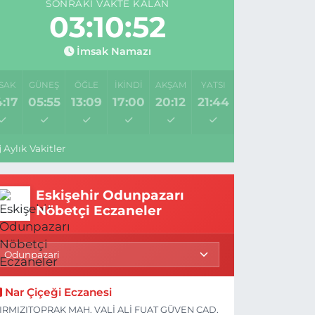
SONRAKI VAKTE KALAN
03:10:51
İmsak Namazı
SAK
GÜNEŞ
ÖĞLE
İKINDI
AKŞAM
YATSI
:17
05:55
13:09
17:00
20:12
21:44
Aylık Vakitler
Eskişehir Odunpazarı
Nöbetçi Eczaneler
Nar Çiçeği Eczanesi
IRMIZITOPRAK MAH. VALİ ALİ FUAT GÜVEN CAD.