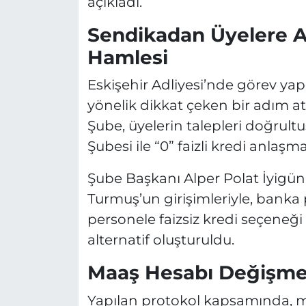
açıkladı.
Sendikadan Üyelere Al
Hamlesi
Eskişehir Adliyesi’nde görev y
yönelik dikkat çeken bir adım a
Şube, üyelerin talepleri doğrult
Şubesi ile “0” faizli kredi anlaşm
Şube Başkanı Alper Polat İyigü
Turmuş’un girişimleriyle, ban
personele faizsiz kredi seçeneği
alternatif oluşturuldu.
Maaş Hesabı Değişmed
Yapılan protokol kapsamında, m