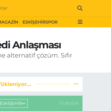
rlar
MAGAZİN
ESKİŞEHİRSPOR
edi Anlaşması
alternatif çözüm. Sıfır
Yükleniyor...
ESKİŞEHİR
07.08.2026