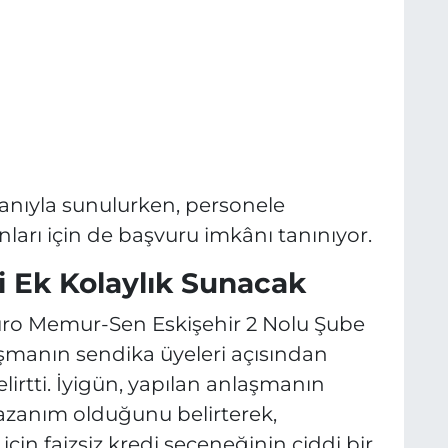
ranıyla sunulurken, personele
anları için de başvuru imkânı tanınıyor.
i Ek Kolaylık Sunacak
Büro Memur-Sen Eskişehir 2 Nolu Şube
aşmanın sendika üyeleri açısından
irtti. İyigün, yapılan anlaşmanın
azanım olduğunu belirterek,
in faizsiz kredi seçeneğinin ciddi bir