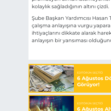
kolaylık sağladığının altını çizdi.
Şube Başkan Yardımcısı Hasan T
çalışma anlayışına vurgu yapara
ihtiyaçlarını dikkate alarak har
anlayışın bir yansıması olduğunu 
EDITÖRÜN SEÇTIĞI
6 Ağustos Dö
Görüyor!
EDITÖRÜN SEÇTIĞI
6 Ağustos Alt