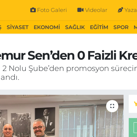
Foto Galeri
Videolar
Yaza
Ş
SİYASET
EKONOMİ
SAĞLIK
EĞİTİM
SPOR
mur Sen’den 0 Faizli Kr
2 Nolu Şube’den promosyon sürecine 
landı.