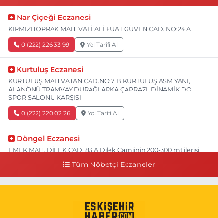
Nar Çiçeği Eczanesi
KIRMIZITOPRAK MAH. VALİ ALİ FUAT GÜVEN CAD. NO:24 A
0 (222) 226 33 99
Yol Tarifi Al
Kurtuluş Eczanesi
KURTULUŞ MAH.VATAN CAD.NO:7 B KURTULUŞ ASM YANI,
ALANÖNÜ TRAMVAY DURAĞI ARKA ÇAPRAZI ,DİNAMİK DO
SPOR SALONU KARŞISI
0 (222) 220 02 26
Yol Tarifi Al
Döngel Eczanesi
EMEK MAH. DİLEK CAD. 83 A Dilek Camiinin 200-300 mt ilerisi
bim markete kadar sol tarafı
Tüm Nöbetçi Eczaneler
0 (222) 250 11 88
Yol Tarifi Al
Tepeoğlu Eczanesi
İSTİKLAL MAH. ŞAİR FUZULİ CAD. NO:35 A HAVA HASTANESİ