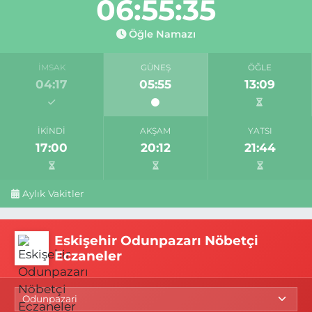
06:55:34
Öğle Namazı
İMSAK
GÜNEŞ
ÖĞLE
04:17
05:55
13:09
İKINDI
AKŞAM
YATSI
17:00
20:12
21:44
Aylık Vakitler
Eskişehir Odunpazarı Nöbetçi
Eczaneler