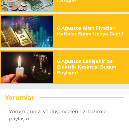
Görüyor!
6 Ağustos Altın Fiyatları
Haftalar Sonra Uçuşa Geçti!
6 Ağustos Eskişehir’de
Elektrik Kesintisi Bugün
Başlıyor!
Yorumlar