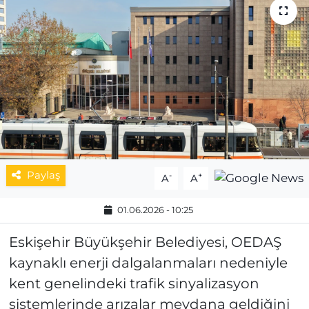
MAGAZİN
ESKİŞEHİRSPOR
Paylaş
-
+
A
A
01.06.2026 - 10:25
Eskişehir Büyükşehir Belediyesi, OEDAŞ
kaynaklı enerji dalgalanmaları nedeniyle
kent genelindeki trafik sinyalizasyon
sistemlerinde arızalar meydana geldiğini