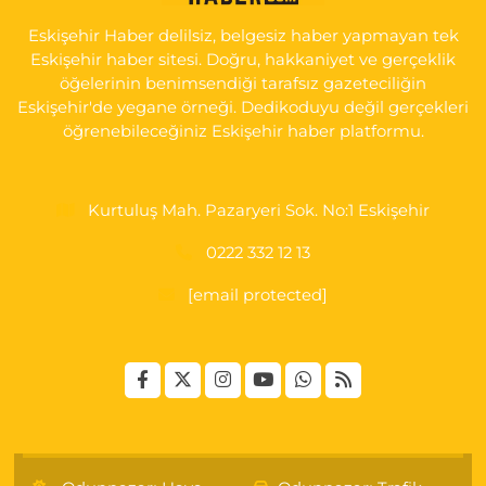
KARŞI KÖŞESİ ŞAİR FUZULİ AİLE SAĞLIĞI MERKEZİ KARŞISI
Eskişehir Haber delilsiz, belgesiz haber yapmayan tek
0 (222) 230 11 31
Yol Tarifi Al
Eskişehir haber sitesi. Doğru, hakkaniyet ve gerçeklik
öğelerinin benimsendiği tarafsız gazeteciliğin
Eskişehir'de yegane örneği. Dedikoduyu değil gerçekleri
öğrenebileceğiniz Eskişehir haber platformu.
Kurtuluş Mah. Pazaryeri Sok. No:1 Eskişehir
0222 332 12 13
[email protected]