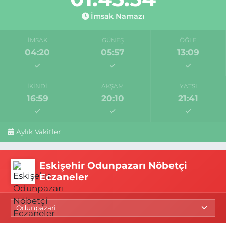
İmsak Namazı
İMSAK
GÜNEŞ
ÖĞLE
04:20
05:57
13:09
İKINDI
AKŞAM
YATSI
16:59
20:10
21:41
Aylık Vakitler
Eskişehir Odunpazarı Nöbetçi
Eczaneler