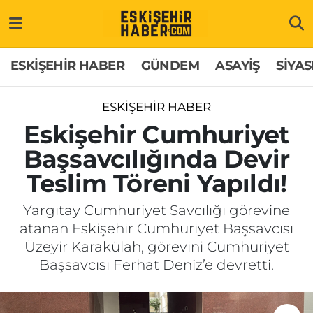
ESKİŞEHİR HABER
Gizlilik Politikası
Odunpazarı Hava Durumu
ESKİŞEHİR HABER
GÜNDEM
ASAYİŞ
SİYAS
GÜNDEM
Hakkımızda
Odunpazarı Trafik Yoğunluk Haritası
ESKİŞEHİR HABER
ASAYİŞ
İletişim
Süper Lig Puan Durumu ve Fikstür
Eskişehir Cumhuriyet
Başsavcılığında Devir
SİYASET
Künye
Tüm Manşetler
Teslim Töreni Yapıldı!
EKONOMİ
Son Dakika Haberleri
Yargıtay Cumhuriyet Savcılığı görevine
atanan Eskişehir Cumhuriyet Başsavcısı
SAĞLIK
Haber Arşivi
Üzeyir Karakülah, görevini Cumhuriyet
Başsavcısı Ferhat Deniz’e devretti.
EĞİTİM
SPOR