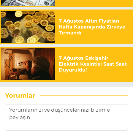
7 Ağustos Altın Fiyatları
Hafta Kapanışında Zirveye
Tırmandı
7 Ağustos Eskişehir
Elektrik Kesintisi Saat Saat
Duyuruldu!
Yorumlar