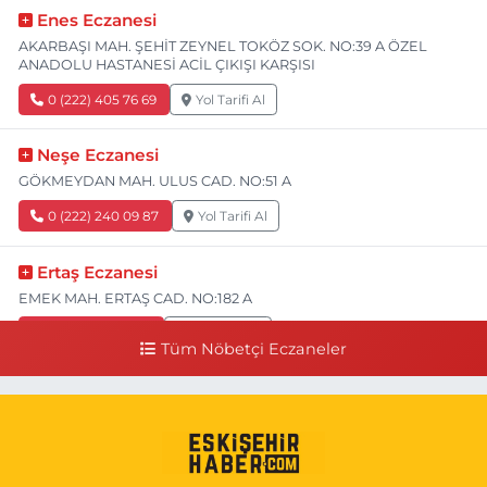
Enes Eczanesi
AKARBAŞI MAH. ŞEHİT ZEYNEL TOKÖZ SOK. NO:39 A ÖZEL
ANADOLU HASTANESİ ACİL ÇIKIŞI KARŞISI
0 (222) 405 76 69
Yol Tarifi Al
Neşe Eczanesi
GÖKMEYDAN MAH. ULUS CAD. NO:51 A
0 (222) 240 09 87
Yol Tarifi Al
Ertaş Eczanesi
EMEK MAH. ERTAŞ CAD. NO:182 A
0 (541) 531 74 48
Yol Tarifi Al
Tüm Nöbetçi Eczaneler
Seda Eczanesi
KIRMIZITOPRAK MH.ERCAN SK.NO:14 ESKİ ASKER HASTANESİ
YAN SOKAĞI POLİKLİNİK KAPISI TAM KARŞISI I
0 (222) 225 92 45
Yol Tarifi Al