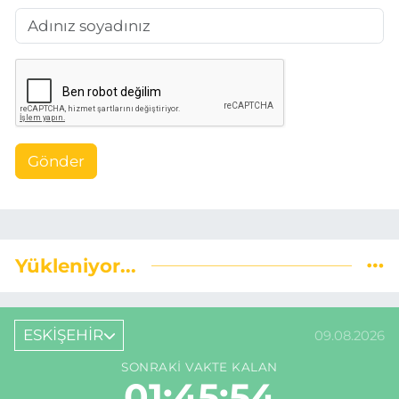
Gönder
Yükleniyor...
ESKİŞEHİR
09.08.2026
SONRAKI VAKTE KALAN
01:45:53