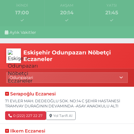
İKINDI
AKŞAM
YATSI
17:00
20:14
21:45
Aylık Vakitler
Eskişehir Odunpazarı Nöbetçi
Eczaneler
Serapoğlu Eczanesi
71 EVLER MAH. DEDEOĞLU SOK. NO:14 C ŞEHİR HASTANESİ
TRAMVAY DURAĞININ DEVAMINDA -ASAY ANAOKULU ALTI
0 (222) 227 22 27
Yol Tarifi Al
Ilkem Eczanesi