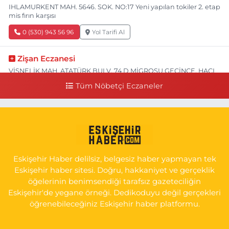
IHLAMURKENT MAH. 5646. SOK. NO:17 Yeni yapılan tokiler 2. etap
mis fırın karşısı
0 (530) 943 56 96
Yol Tarifi Al
Zişan Eczanesi
VİŞNELİK MAH. ATATÜRK BULV. 74 D MİGROSU GEÇİNCE, HACI
HASANOĞLU BAKLAVACI VE PİNO YANI
Tüm Nöbetçi Eczaneler
0 (222) 226 60 93
Yol Tarifi Al
Atasoy Eczanesi
KIRMIZITOPRAK MAH.ERCAN SOK. NO:14 C ESKİ HAVA
HASTANESİ POLİKLİNİK KAPISI KARŞISI
Eskişehir Haber delilsiz, belgesiz haber yapmayan tek
0 (222) 240 55 11
Yol Tarifi Al
Eskişehir haber sitesi. Doğru, hakkaniyet ve gerçeklik
öğelerinin benimsendiği tarafsız gazeteciliğin
Eskişehir'de yegane örneği. Dedikoduyu değil gerçekleri
öğrenebileceğiniz Eskişehir haber platformu.