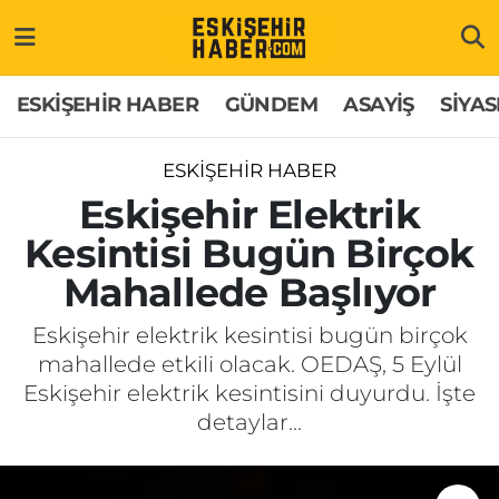
ESKİŞEHİR HABER
Gizlilik Politikası
Odunpazarı Hava Durumu
ESKİŞEHİR HABER
GÜNDEM
ASAYİŞ
SİYAS
GÜNDEM
Hakkımızda
Odunpazarı Trafik Yoğunluk Haritası
ESKİŞEHİR HABER
ASAYİŞ
İletişim
Süper Lig Puan Durumu ve Fikstür
Eskişehir Elektrik
Kesintisi Bugün Birçok
SİYASET
Künye
Tüm Manşetler
Mahallede Başlıyor
EKONOMİ
Son Dakika Haberleri
Eskişehir elektrik kesintisi bugün birçok
mahallede etkili olacak. OEDAŞ, 5 Eylül
SAĞLIK
Haber Arşivi
Eskişehir elektrik kesintisini duyurdu. İşte
detaylar...
EĞİTİM
SPOR