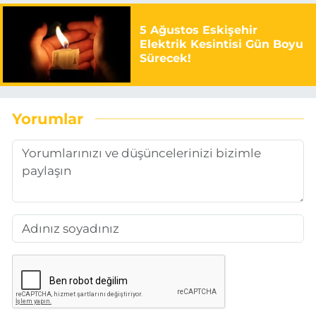
5 Ağustos Eskişehir
Elektrik Kesintisi Gün Boyu
Sürecek!
Yorumlar