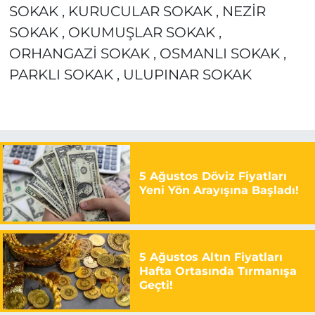
SOKAK , KURUCULAR SOKAK , NEZİR
SOKAK , OKUMUŞLAR SOKAK ,
ORHANGAZİ SOKAK , OSMANLI SOKAK ,
PARKLI SOKAK , ULUPINAR SOKAK
5 Ağustos Döviz Fiyatları
Yeni Yön Arayışına Başladı!
5 Ağustos Altın Fiyatları
Hafta Ortasında Tırmanışa
Geçti!