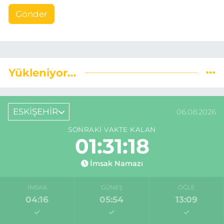
Gönder
Yükleniyor...
ESKİŞEHİR
06.08.2026
SONRAKI VAKTE KALAN
01:31:18
İmsak Namazı
İMSAK
GÜNEŞ
ÖĞLE
04:16
05:54
13:09