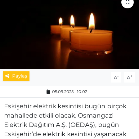
MAGAZİN
ESKİŞEHİRSPOR
Paylaş
-
+
A
A
05.09.2025 - 10:02
Eskişehir elektrik kesintisi bugün birçok
mahallede etkili olacak. Osmangazi
Elektrik Dağıtım A.Ş. (OEDAŞ), bugün
Eskişehir’de elektrik kesintisi yaşanacak