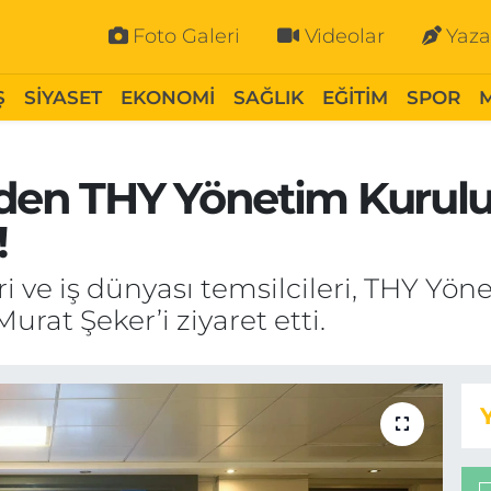
Foto Galeri
Videolar
Yaza
Ş
SİYASET
EKONOMİ
SAĞLIK
EĞİTİM
SPOR
nden THY Yönetim Kurulu
!
ri ve iş dünyası temsilcileri, THY Yön
urat Şeker’i ziyaret etti.