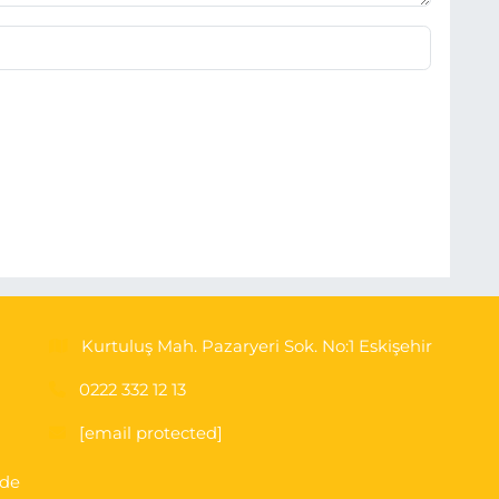
Kurtuluş Mah. Pazaryeri Sok. No:1 Eskişehir
0222 332 12 13
[email protected]
'de