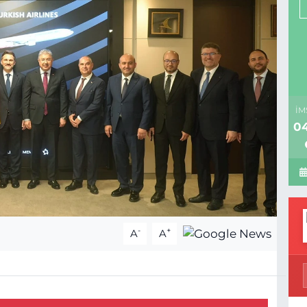
İM
04
-
+
A
A