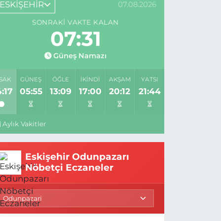
ESKİŞEHİR
07.08.2026
SONRAKI VAKTE KALAN
07:30
Güneş Namazı
SAK
GÜNEŞ
ÖĞLE
İKINDI
AKŞAM
YATSI
:17
05:55
13:09
17:00
20:12
21:44
Aylık Vakitler
Eskişehir Odunpazarı
Nöbetçi Eczaneler