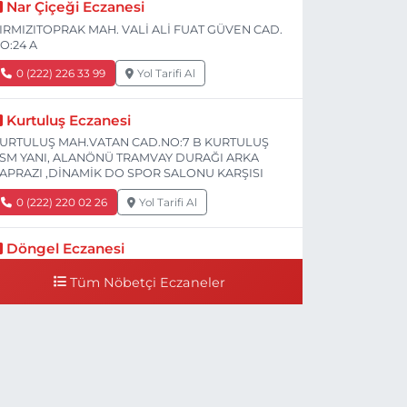
Nar Çiçeği Eczanesi
IRMIZITOPRAK MAH. VALİ ALİ FUAT GÜVEN CAD.
O:24 A
0 (222) 226 33 99
Yol Tarifi Al
Kurtuluş Eczanesi
URTULUŞ MAH.VATAN CAD.NO:7 B KURTULUŞ
SM YANI, ALANÖNÜ TRAMVAY DURAĞI ARKA
APRAZI ,DİNAMİK DO SPOR SALONU KARŞISI
0 (222) 220 02 26
Yol Tarifi Al
Döngel Eczanesi
MEK MAH. DİLEK CAD. 83 A Dilek Camiinin 200-
Tüm Nöbetçi Eczaneler
00 mt ilerisi bim markete kadar sol tarafı
0 (222) 250 11 88
Yol Tarifi Al
Tepeoğlu Eczanesi
STİKLAL MAH. ŞAİR FUZULİ CAD. NO:35 A HAVA
ASTANESİ KARŞI KÖŞESİ ŞAİR FUZULİ AİLE