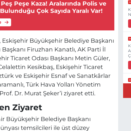
 Peş Peşe Kaza! Aralarında Polis ve
K
Bulunduğu Çok Sayıda Yaralı Var!
N
e
az, Eskişehir Büyükşehir Belediye Başkanı
K
Başkanı Firuzhan Kanatlı, AK Parti İl
A
Ç
hir Ticaret Odası Başkanı Metin Güler,
elalettin Kesikbaş, Eskişehir Ticaret
türk ve Eskişehir Esnaf ve Sanatkârlar
aramanlı, Türk Hava Yolları Yönetim
E
of. Dr. Murat Şeker’i ziyaret etti.
3
en Ziyaret
ehir Büyükşehir Belediye Başkanı
İ
ünyası temsilcileri ile üst düzey
H