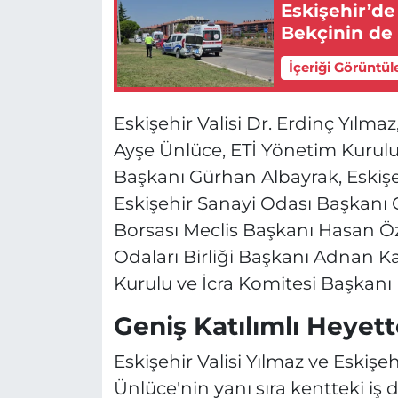
Eskişehir’de
Bekçinin de 
İçeriği Görüntül
Eskişehir Valisi Dr. Erdinç Yılm
Ayşe Ünlüce, ETİ Yönetim Kurulu 
Başkanı Gürhan Albayrak, Eskişe
Eskişehir Sanayi Odası Başkanı C
Borsası Meclis Başkanı Hasan Öz
Odaları Birliği Başkanı Adnan K
Kurulu ve İcra Komitesi Başkanı Pr
Geniş Katılımlı Heyett
Eskişehir Valisi Yılmaz ve Eskiş
Ünlüce'nin yanı sıra kentteki iş d