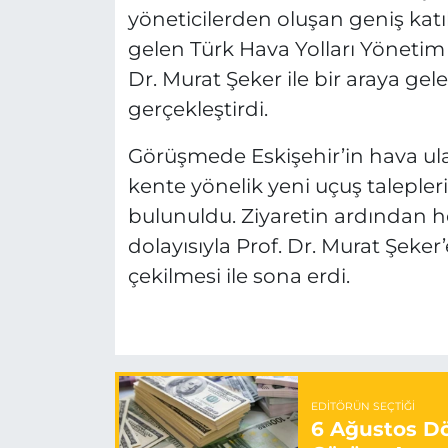
yöneticilerden oluşan geniş katı
gelen Türk Hava Yolları Yönetim 
Dr. Murat Şeker ile bir araya g
gerçekleştirdi.
Görüşmede Eskişehir’in hava ulaşı
kente yönelik yeni uçuş taleple
bulunuldu. Ziyaretin ardından he
dolayısıyla Prof. Dr. Murat Şeker’e
çekilmesi ile sona erdi.
EDITÖRÜN SEÇTIĞI
6 Ağustos Dö