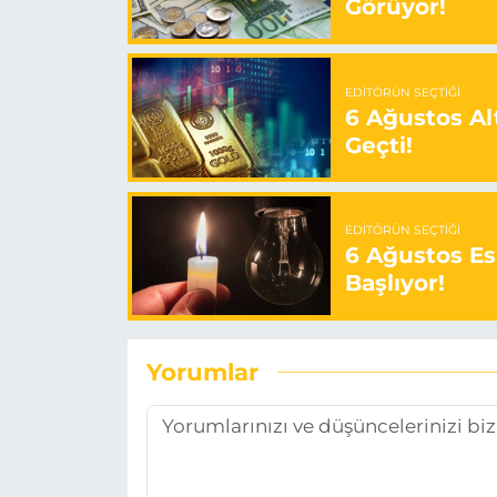
Görüyor!
EDITÖRÜN SEÇTIĞI
6 Ağustos Alt
Geçti!
EDITÖRÜN SEÇTIĞI
6 Ağustos Es
Başlıyor!
Yorumlar