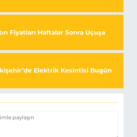
ın Fiyatları Haftalar Sonra Uçuşa
kişehir’de Elektrik Kesintisi Bugün