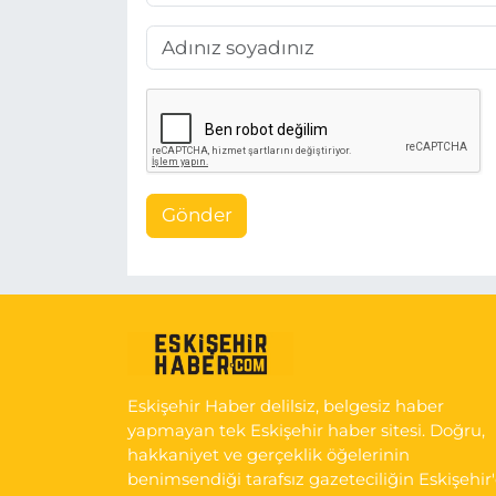
Gönder
Eskişehir Haber delilsiz, belgesiz haber
yapmayan tek Eskişehir haber sitesi. Doğru,
hakkaniyet ve gerçeklik öğelerinin
benimsendiği tarafsız gazeteciliğin Eskişehir