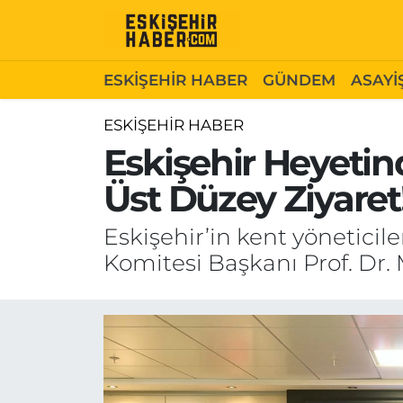
ESKİŞEHİR HABER
Gizlilik Politikası
Odunpazarı Hava Durumu
ESKİŞEHİR HABER
GÜNDEM
ASAYİ
GÜNDEM
Hakkımızda
Odunpazarı Trafik Yoğunluk Haritası
ESKİŞEHİR HABER
Eskişehir Heyeti
ASAYİŞ
İletişim
Süper Lig Puan Durumu ve Fikstür
Üst Düzey Ziyaret
SİYASET
Künye
Tüm Manşetler
Eskişehir’in kent yöneticile
EKONOMİ
Son Dakika Haberleri
Komitesi Başkanı Prof. Dr. M
SAĞLIK
Haber Arşivi
EĞİTİM
SPOR