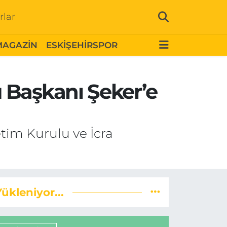
rlar
MAGAZİN
ESKİŞEHİRSPOR
 Başkanı Şeker’e
etim Kurulu ve İcra
Yükleniyor...