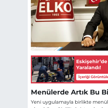
Eskişehir’de
Yaralandı!
İçeriği Görüntül
Menülerde Artık Bu Bi
Yeni uygulamayla birlikte menül