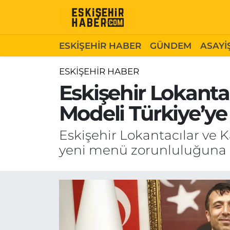
ESKİŞEHİR HABER
Gizlilik Politikası
Odunpazarı Hava Durumu
ESKİŞEHİR HABER
GÜNDEM
ASAYİ
GÜNDEM
Hakkımızda
Odunpazarı Trafik Yoğunluk Haritası
ESKİŞEHİR HABER
Eskişehir Lokanta
ASAYİŞ
İletişim
Süper Lig Puan Durumu ve Fikstür
Modeli Türkiye’ye
SİYASET
Künye
Tüm Manşetler
Eskişehir Lokantacılar ve K
EKONOMİ
Son Dakika Haberleri
yeni menü zorunluluğuna i
SAĞLIK
Haber Arşivi
EĞİTİM
SPOR