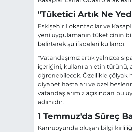
Kasaplar Esnaf Odası olarak esna
"Tüketici Artık Ne Yed
Eskişehir Lokantacılar ve Kasap
yeni uygulamanın tüketicinin bi
belirterek şu ifadeleri kullandı:
"Vatandaşımız artık yalnızca sipa
içeriğini, kullanılan etin türünü,
öğrenebilecek. Özellikle çölyak ha
diyabet hastaları ve özel besl
vatandaşlarımız açısından bu uy
adımıdır."
1 Temmuz'da Süreç Ba
Kamuoyunda oluşan bilgi kirlili