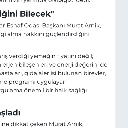
fımızın yanında olacağız." dedi.
S
iğini Bilecek"
lar Esnaf Odası Başkanı Murat Arnik,
lgi alma hakkını güçlendirdiğini
riş verdiği yemeğin fiyatını değil;
 alerjen bileşenleri ve enerji değerini de
staları, gıda alerjisi bulunan bireyler,
enme programı uygulayan
gulama önemli bir halk sağlığı
şladı
ğine dikkat çeken Murat Arnik,