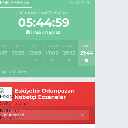
ESKİŞEHİR
07.08.2026
SONRAKI VAKTE KALAN
05:44:58
İmsak Namazı
SAK
GÜNEŞ
ÖĞLE
İKINDI
AKŞAM
YATSI
:17
05:55
13:09
17:00
20:12
21:44
Aylık Vakitler
Eskişehir Odunpazarı
Nöbetçi Eczaneler