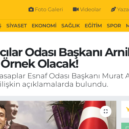
Foto Galeri
Videolar
Yaza
Ş
SİYASET
EKONOMİ
SAĞLIK
EĞİTİM
SPOR
cılar Odası Başkanı Arnik
 Örnek Olacak!
asaplar Esnaf Odası Başkanı Murat Ar
lişkin açıklamalarda bulundu.