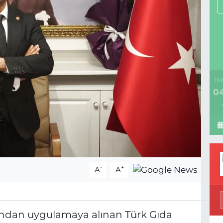
İM
04
-
+
A
A
ından uygulamaya alınan Türk Gıda