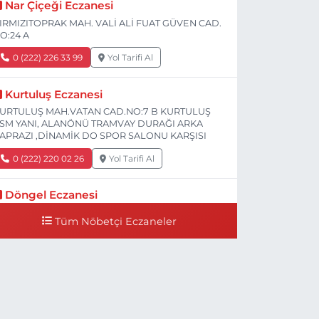
Nar Çiçeği Eczanesi
IRMIZITOPRAK MAH. VALİ ALİ FUAT GÜVEN CAD.
O:24 A
0 (222) 226 33 99
Yol Tarifi Al
Kurtuluş Eczanesi
URTULUŞ MAH.VATAN CAD.NO:7 B KURTULUŞ
SM YANI, ALANÖNÜ TRAMVAY DURAĞI ARKA
APRAZI ,DİNAMİK DO SPOR SALONU KARŞISI
0 (222) 220 02 26
Yol Tarifi Al
Döngel Eczanesi
MEK MAH. DİLEK CAD. 83 A Dilek Camiinin 200-
Tüm Nöbetçi Eczaneler
00 mt ilerisi bim markete kadar sol tarafı
0 (222) 250 11 88
Yol Tarifi Al
Tepeoğlu Eczanesi
STİKLAL MAH. ŞAİR FUZULİ CAD. NO:35 A HAVA
ASTANESİ KARŞI KÖŞESİ ŞAİR FUZULİ AİLE