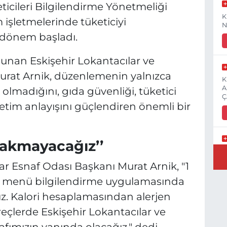
icileri Bilgilendirme Yönetmeliği
K
m işletmelerinde tüketiciyi
N
r dönem başladı.
lunan Eskişehir Lokantacılar ve
urat Arnik, düzenlemenin yalnızca
K
A
olmadığını, gıda güvenliği, tüketici
Ç
 üretim anlayışını güçlendiren önemli bir
ırakmayacağız’’
E
3
ar Esnaf Odası Başkanı Murat Arnik, "1
ni menü bilgilendirme uygulamasında
ız. Kalori hesaplamasından alerjen
eçlerde Eskişehir Lokantacılar ve
İ
H