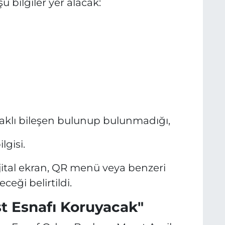
u bilgiler yer alacak:
klı bileşen bulunup bulunmadığı,
lgisi.
jital ekran, QR menü veya benzeri
ceği belirtildi.
 Esnafı Koruyacak"