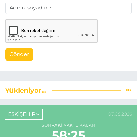
Gönder
Yükleniyor...
ESKİŞEHİR
07.08.2026
SONRAKI VAKTE KALAN
58:24