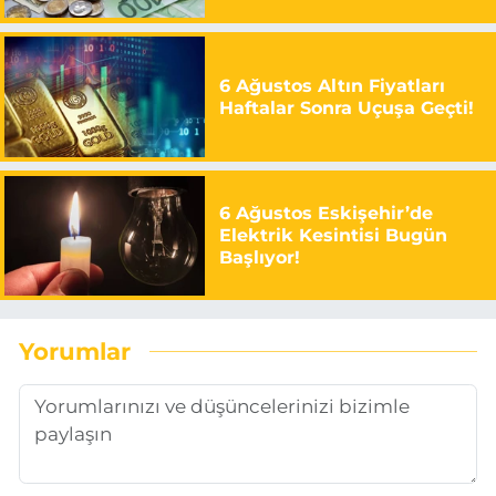
6 Ağustos Altın Fiyatları
Haftalar Sonra Uçuşa Geçti!
6 Ağustos Eskişehir’de
Elektrik Kesintisi Bugün
Başlıyor!
Yorumlar