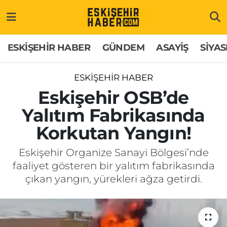
ESKİŞEHİR HABER
Gizlilik Politikası
Odunpazarı Hava Durumu
ESKİŞEHİR HABER
GÜNDEM
ASAYİŞ
SİYAS
GÜNDEM
Hakkımızda
Odunpazarı Trafik Yoğunluk Haritası
ESKİŞEHİR HABER
ASAYİŞ
İletişim
Süper Lig Puan Durumu ve Fikstür
Eskişehir OSB’de
Yalıtım Fabrikasında
SİYASET
Künye
Tüm Manşetler
Korkutan Yangın!
EKONOMİ
Son Dakika Haberleri
Eskişehir Organize Sanayi Bölgesi’nde
faaliyet gösteren bir yalıtım fabrikasında
SAĞLIK
Haber Arşivi
çıkan yangın, yürekleri ağza getirdi.
EĞİTİM
SPOR