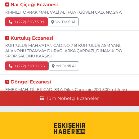
Nar Çiçeği Eczanesi
KIRMIZITOPRAK MAH. VALİ ALİ FUAT GÜVEN CAD. NO:24 A
0 (222) 226 33 99
Yol Tarifi Al
Kurtuluş Eczanesi
KURTULUŞ MAH.VATAN CAD.NO:7 B KURTULUŞ ASM YANI,
ALANÖNÜ TRAMVAY DURAĞI ARKA ÇAPRAZI ,DİNAMİK DO
SPOR SALONU KARŞISI
0 (222) 220 02 26
Yol Tarifi Al
Döngel Eczanesi
EMEK MAH. DİLEK CAD. 83 A Dilek Camiinin 200-300 mt ilerisi
bim markete kadar sol tarafı
Tüm Nöbetçi Eczaneler
0 (222) 250 11 88
Yol Tarifi Al
Tepeoğlu Eczanesi
İSTİKLAL MAH. ŞAİR FUZULİ CAD. NO:35 A HAVA HASTANESİ
KARŞI KÖŞESİ ŞAİR FUZULİ AİLE SAĞLIĞI MERKEZİ KARŞISI