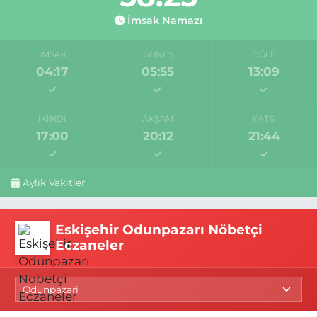
İmsak Namazı
İMSAK
GÜNEŞ
ÖĞLE
04:17
05:55
13:09
İKINDI
AKŞAM
YATSI
17:00
20:12
21:44
Aylık Vakitler
Eskişehir Odunpazarı Nöbetçi
Eczaneler