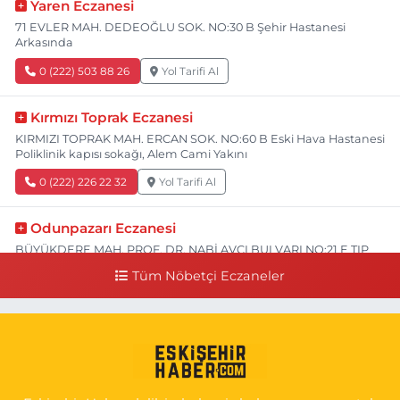
Yaren Eczanesi
71 EVLER MAH. DEDEOĞLU SOK. NO:30 B Şehir Hastanesi
Arkasında
0 (222) 503 88 26
Yol Tarifi Al
Kırmızı Toprak Eczanesi
KIRMIZI TOPRAK MAH. ERCAN SOK. NO:60 B Eski Hava Hastanesi
Poliklinik kapısı sokağı, Alem Cami Yakını
0 (222) 226 22 32
Yol Tarifi Al
Odunpazarı Eczanesi
BÜYÜKDERE MAH. PROF. DR. NABİ AVCI BULVARI NO:21 E TIP
FAKÜLTESİ KARŞISI
Tüm Nöbetçi Eczaneler
0 (505) 506 26 00
Yol Tarifi Al
Serap Eczanesi
YENİDOĞAN MH.ŞEHİT SERKAN ÖZAYDIN CD.8 B ESKİ DEVLET
HAST. DOĞUMEVİ KARŞ.