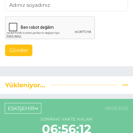
Gönder
Yükleniyor...
ESKİŞEHİR
08.08.2026
SONRAKI VAKTE KALAN
06:56:11