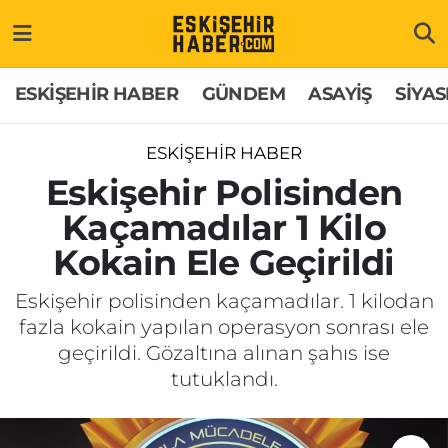
ESKİŞEHİR HABER
Gizlilik Politikası
Odunpazarı Hava Durumu
ESKİŞEHİR HABER
GÜNDEM
ASAYİŞ
SİYAS
GÜNDEM
Hakkımızda
Odunpazarı Trafik Yoğunluk Haritası
ESKİŞEHİR HABER
ASAYİŞ
İletişim
Süper Lig Puan Durumu ve Fikstür
Eskişehir Polisinden
Kaçamadılar 1 Kilo
SİYASET
Künye
Tüm Manşetler
Kokain Ele Geçirildi
EKONOMİ
Son Dakika Haberleri
Eskişehir polisinden kaçamadılar. 1 kilodan
fazla kokain yapılan operasyon sonrası ele
SAĞLIK
Haber Arşivi
geçirildi. Gözaltına alınan şahıs ise
tutuklandı.
EĞİTİM
SPOR