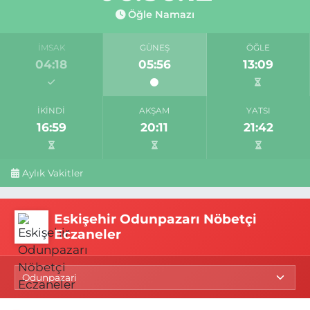
Öğle Namazı
İMSAK
GÜNEŞ
ÖĞLE
04:18
05:56
13:09
İKINDI
AKŞAM
YATSI
16:59
20:11
21:42
Aylık Vakitler
Eskişehir Odunpazarı Nöbetçi
Eczaneler