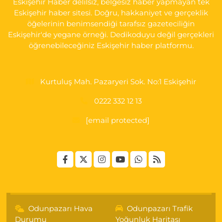
Eskişehir Haber delilsiz, belgesiz haber yapmayan tek
0 (222) 237 75 17
Yol Tarifi Al
Eskişehir haber sitesi. Doğru, hakkaniyet ve gerçeklik
öğelerinin benimsendiği tarafsız gazeteciliğin
Eskişehir'de yegane örneği. Dedikoduyu değil gerçekleri
öğrenebileceğiniz Eskişehir haber platformu.
Kurtuluş Mah. Pazaryeri Sok. No:1 Eskişehir
0222 332 12 13
[email protected]
Odunpazarı Hava
Odunpazarı Trafik
Durumu
Yoğunluk Haritası