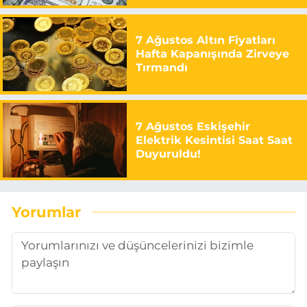
7 Ağustos Altın Fiyatları
Hafta Kapanışında Zirveye
Tırmandı
7 Ağustos Eskişehir
Elektrik Kesintisi Saat Saat
Duyuruldu!
Yorumlar