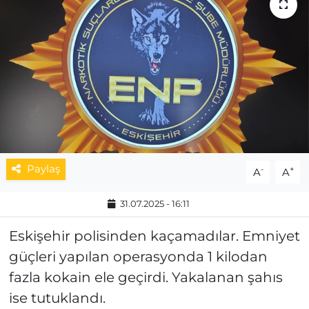
MAGAZİN
ESKİŞEHİRSPOR
Paylaş
-
+
A
A
31.07.2025 - 16:11
Eskişehir polisinden kaçamadılar. Emniyet
güçleri yapılan operasyonda 1 kilodan
fazla kokain ele geçirdi. Yakalanan şahıs
ise tutuklandı.